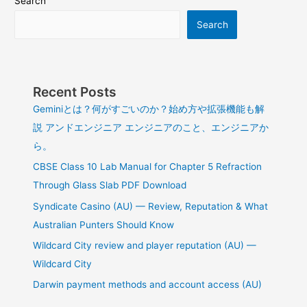
Search
Search
Recent Posts
Geminiとは？何がすごいのか？始め方や拡張機能も解
説 アンドエンジニア エンジニアのこと、エンジニアか
ら。
CBSE Class 10 Lab Manual for Chapter 5 Refraction
Through Glass Slab PDF Download
Syndicate Casino (AU) — Review, Reputation & What
Australian Punters Should Know
Wildcard City review and player reputation (AU) —
Wildcard City
Darwin payment methods and account access (AU)