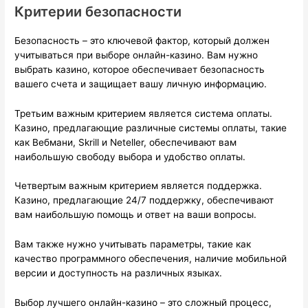
Критерии безопасности
Безопасность – это ключевой фактор, который должен
учитываться при выборе онлайн-казино. Вам нужно
выбрать казино, которое обеспечивает безопасность
вашего счета и защищает вашу личную информацию.
Третьим важным критерием является система оплаты.
Казино, предлагающие различные системы оплаты, такие
как Вебмани, Skrill и Neteller, обеспечивают вам
наибольшую свободу выбора и удобство оплаты.
Четвертым важным критерием является поддержка.
Казино, предлагающие 24/7 поддержку, обеспечивают
вам наибольшую помощь и ответ на ваши вопросы.
Вам также нужно учитывать параметры, такие как
качество программного обеспечения, наличие мобильной
версии и доступность на различных языках.
Выбор лучшего онлайн-казино – это сложный процесс,