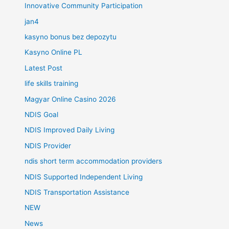
Innovative Community Participation
jan4
kasyno bonus bez depozytu
Kasyno Online PL
Latest Post
life skills training
Magyar Online Casino 2026
NDIS Goal
NDIS Improved Daily Living
NDIS Provider
ndis short term accommodation providers
NDIS Supported Independent Living
NDIS Transportation Assistance
NEW
News