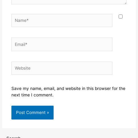
Name*
Email*
Website
Save my name, email, and website in this browser for the
next time I comment.