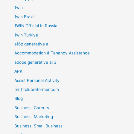
1win
1win Brazil
1WIN Official In Russia
1win Turkiye
a16z generative ai
Accommodation & Tenancy Assistance
adobe generative ai 3
APK
Assist Personal Activity
bh_fitclubreformer.com
Blog
Business, Careers
Business, Marketing
Business, Small Business