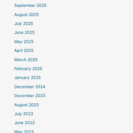
September 2025
August 2025
July 2025
June 2025
May 2025
April 2025
March 2025
February 2025
January 2025
December 2024
December 2023
August 2023
July 2023
June 2023
May 2023