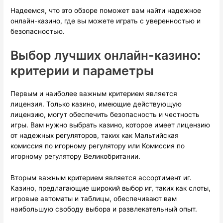
Надеемся, что это обзоре поможет вам найти надежное
онлайн-казино, где вы можете играть с уверенностью и
безопасностью.
Выбор лучших онлайн-казино:
критерии и параметры
Первым и наиболее важным критерием является
лицензия. Только казино, имеющие действующую
лицензию, могут обеспечить безопасность и честность
игры. Вам нужно выбрать казино, которое имеет лицензию
от надежных регуляторов, таких как Мальтийская
комиссия по игорному регулятору или Комиссия по
игорному регулятору Великобритании.
Вторым важным критерием является ассортимент иг.
Казино, предлагающие широкий выбор иг, таких как слоты,
игровые автоматы и таблицы, обеспечивают вам
наибольшую свободу выбора и развлекательный опыт.