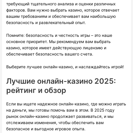
требующий тщательного анализа и оценки различных
факторов. Вам нужно выбрать казино, которое отвечает
вашим требованиям и обеспечивает вам наибольшую
безопасность и развлекательный опыт.
Помните: безопасность и честность игры – это наше
основное приоритет. Мы рекомендуем вам выбрать
казино, которое имеет действующую лицензию и
обеспечивает безопасность вашего счета.
Выберите лучшее онлайн-казино, и наслаждайтесь игрой!
Лучшие онлайн-казино 2025:
рейтинг и обзор
Если вы ищете надежное онлайн-казино, где можно играть
на деньги, мы готовы помочь вам в этом. В 2025 году
рынок онлайн-казино продолжает развиваться, и мы
отслеживаем изменения, чтобы обеспечить вам
безопасное и выгодное игровое опыта.