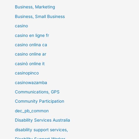
Business, Marketing
Business, Small Business
casino
casino en ligne fr
casino onlina ca
casino online ar
casinò online it
casinopinco
casinowazamba
Communications, GPS
Community Participation
dec_pb_common
Disability Services Australia
disability support services,