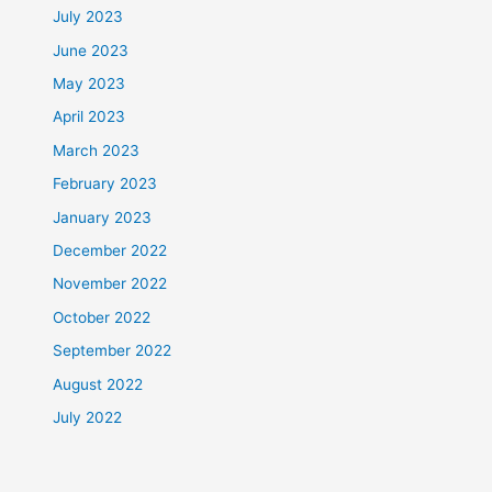
July 2023
June 2023
May 2023
April 2023
March 2023
February 2023
January 2023
December 2022
November 2022
October 2022
September 2022
August 2022
July 2022