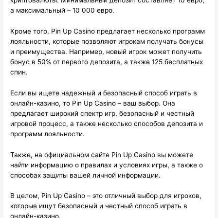
а максимальный – 10 000 евро.
Кроме того, Pin Up Casino предлагает несколько программ
лояльности, которые позволяют игрокам получать бонусы
и преимущества. Например, новый игрок может получить
бонус в 50% от первого депозита, а также 125 бесплатных
спин.
Если вы ищете надежный и безопасный способ играть в
онлайн-казино, то Pin Up Casino – ваш выбор. Она
предлагает широкий спектр игр, безопасный и честный
игровой процесс, а также несколько способов депозита и
программ лояльности.
Также, на официальном сайте Pin Up Casino вы можете
найти информацию о правилах и условиях игры, а также о
способах защиты вашей личной информации.
В целом, Pin Up Casino – это отличный выбор для игроков,
которые ищут безопасный и честный способ играть в
онлайн-казино.