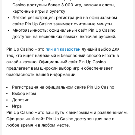
Casino доступны более 3 000 игр, включая слоты,
карточные игры и рулетку.
Легкая регистрация: регистрация на официальном
сайте Pin Up Casino занимает считанные минуты.
Многоязычность: официальный сайт Pin Up Casino
доступен на нескольких языках, включая русский.
Pin Up Casino – это
пин ап казахстан
лучший выбор для
тех, кто ищет надежный и безопасный способ играть в
онлайн-казино. Официальный сайт Pin Up Casino
предлагает вам широкий выбор игр и обеспечивает
безопасность вашей информации.
Регистрация на официальном сайте Pin Up Casino
Выбор игры
Депозит
Игра
Pin Up Casino – это ваш путь к выигрышам и развлечениям.
Официальный сайт Pin Up Casino доступен для вас в
любое время и в любом месте.