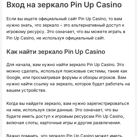
Вход на зеркало Pin Up Casino
Если вы ищете официальный сайт Pin Up Casino, то вам
нужно знать, что зеркало – это альтернативный доступ к
игровому ресурсу. Это означает, что вы можете играть в
Pin Up Casino, не используя официальный сайт.
Как найти зеркало Pin Up Casino
Для начала, вам нужно найти зеркало Pin Up Casino. Это
можно сделать, используя поисковые системы, такие как
Google, или просматривая форумы и обзоры игроков. Вам
нужно найти ссылку на зеркало, которое будет работать на
вашем устройстве.
Когда вы найдете зеркало, вам нужно зарегистрироваться
на нем, используя свои данные. Это означает, что вы
будете иметь доступ к игровым ресурсам Pin Up Casino,
включая слоты, карточные игры и другие развлечения.
Важно помнить, что зеркало Pin Up Casino может иметь