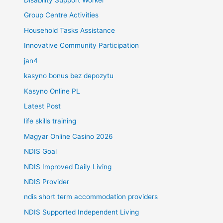
Disability Support Worker
Group Centre Activities
Household Tasks Assistance
Innovative Community Participation
jan4
kasyno bonus bez depozytu
Kasyno Online PL
Latest Post
life skills training
Magyar Online Casino 2026
NDIS Goal
NDIS Improved Daily Living
NDIS Provider
ndis short term accommodation providers
NDIS Supported Independent Living