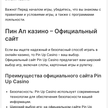
Важно! Перед началом игры, убедитесь, что вы знакомы с
правилами и условиями игры, а также с программами
лояльности.
Пин Ап казино – Официальный
сайт
Если вы ищете надежный и безопасный способ играть в
онлайн-казино, то Pin Up Casino – ваш выбор.
Официальный сайт Pin Up Casino предлагает вам широкий
выбор игр, включая слоты, карточные игры и рулетку.
Преимущества официального сайта Pin
Up Casino
Безопасность: Pin Up Casino использует современные
технологии для обеспечения безопасности вашей
информации.
Широкий выбор игр: на официальном сайте Pin Up