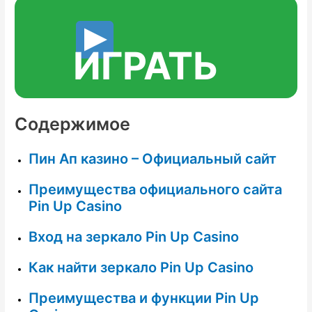
ИГРАТЬ
Содержимое
Пин Ап казино – Официальный сайт
Преимущества официального сайта
Pin Up Casino
Вход на зеркало Pin Up Casino
Как найти зеркало Pin Up Casino
Преимущества и функции Pin Up