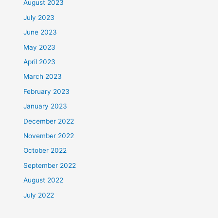
August 2023
July 2023
June 2023
May 2023
April 2023
March 2023
February 2023
January 2023
December 2022
November 2022
October 2022
September 2022
August 2022
July 2022