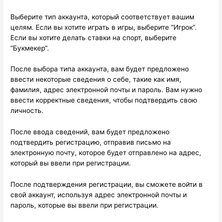
Выберите тип аккаунта, который соответствует вашим
целям. Если вы хотите играть в игры, выберите “Игрок”.
Если вы хотите делать ставки на спорт, выберите
“Букмекер”.
После выбора типа аккаунта, вам будет предложено
ввести некоторые сведения о себе, такие как имя,
фамилия, адрес электронной почты и пароль. Вам нужно
ввести корректные сведения, чтобы подтвердить свою
личность.
После ввода сведений, вам будет предложено
подтвердить регистрацию, отправив письмо на
электронную почту, которое будет отправлено на адрес,
который вы ввели при регистрации.
После подтверждения регистрации, вы сможете войти в
свой аккаунт, используя адрес электронной почты и
пароль, которые вы ввели при регистрации.