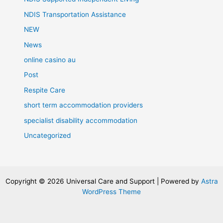
NDIS Transportation Assistance
NEW
News
online casino au
Post
Respite Care
short term accommodation providers
specialist disability accommodation
Uncategorized
Copyright © 2026 Universal Care and Support | Powered by
Astra
WordPress Theme