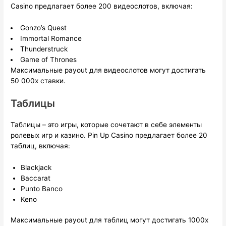
Casino предлагает более 200 видеослотов, включая:
Gonzo’s Quest
Immortal Romance
Thunderstruck
Game of Thrones
Максимальные payout для видеослотов могут достигать
50 000x ставки.
Таблицы
Таблицы – это игры, которые сочетают в себе элементы
ролевых игр и казино. Pin Up Casino предлагает более 20
таблиц, включая:
Blackjack
Baccarat
Punto Banco
Keno
Максимальные payout для таблиц могут достигать 1000x