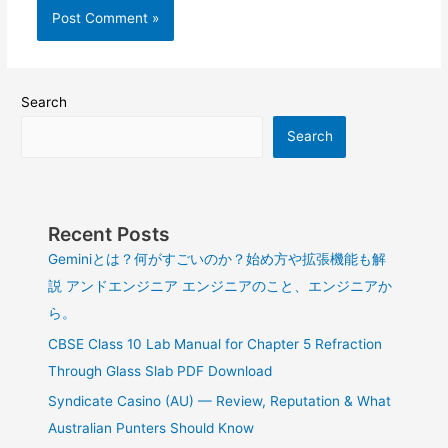
Search
Search
Recent Posts
Geminiとは？何がすごいのか？始め方や拡張機能も解
説 アンドエンジニア エンジニアのこと、エンジニアか
ら。
CBSE Class 10 Lab Manual for Chapter 5 Refraction
Through Glass Slab PDF Download
Syndicate Casino (AU) — Review, Reputation & What
Australian Punters Should Know