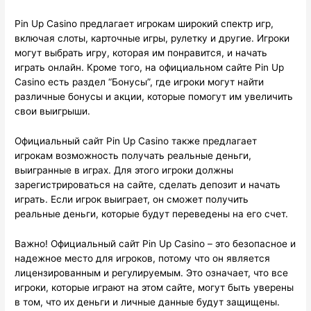
Pin Up Casino предлагает игрокам широкий спектр игр,
включая слоты, карточные игры, рулетку и другие. Игроки
могут выбрать игру, которая им понравится, и начать
играть онлайн. Кроме того, на официальном сайте Pin Up
Casino есть раздел “Бонусы”, где игроки могут найти
различные бонусы и акции, которые помогут им увеличить
свои выигрыши.
Официальный сайт Pin Up Casino также предлагает
игрокам возможность получать реальные деньги,
выигранные в играх. Для этого игроки должны
зарегистрироваться на сайте, сделать депозит и начать
играть. Если игрок выиграет, он сможет получить
реальные деньги, которые будут переведены на его счет.
Важно! Официальный сайт Pin Up Casino – это безопасное и
надежное место для игроков, потому что он является
лицензированным и регулируемым. Это означает, что все
игроки, которые играют на этом сайте, могут быть уверены
в том, что их деньги и личные данные будут защищены.