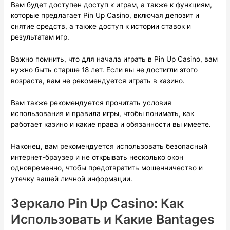
Вам будет доступен доступ к играм, а также к функциям,
которые предлагает Pin Up Casino, включая депозит и
снятие средств, а также доступ к истории ставок и
результатам игр.
Важно помнить, что для начала играть в Pin Up Casino, вам
нужно быть старше 18 лет. Если вы не достигли этого
возраста, вам не рекомендуется играть в казино.
Вам также рекомендуется прочитать условия
использования и правила игры, чтобы понимать, как
работает казино и какие права и обязанности вы имеете.
Наконец, вам рекомендуется использовать безопасный
интернет-браузер и не открывать несколько окон
одновременно, чтобы предотвратить мошенничество и
утечку вашей личной информации.
Зеркало Pin Up Casino: Как
Использовать и Какие Вantages