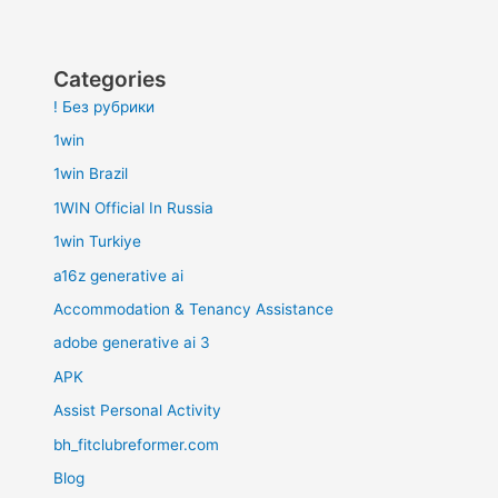
Categories
! Без рубрики
1win
1win Brazil
1WIN Official In Russia
1win Turkiye
a16z generative ai
Accommodation & Tenancy Assistance
adobe generative ai 3
APK
Assist Personal Activity
bh_fitclubreformer.com
Blog