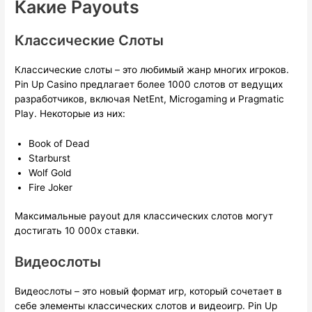
Какие Payouts
Классические Слоты
Классические слоты – это любимый жанр многих игроков.
Pin Up Casino предлагает более 1000 слотов от ведущих
разработчиков, включая NetEnt, Microgaming и Pragmatic
Play. Некоторые из них:
Book of Dead
Starburst
Wolf Gold
Fire Joker
Максимальные payout для классических слотов могут
достигать 10 000x ставки.
Видеослоты
Видеослоты – это новый формат игр, который сочетает в
себе элементы классических слотов и видеоигр. Pin Up