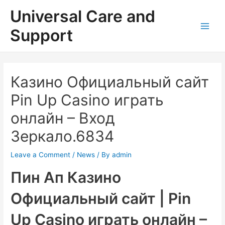
Skip
Universal Care and
to
content
Support
Main
Men
Казино Официальный сайт
Pin Up Casino играть
онлайн – Вход
Зеркало.6834
Leave a Comment
/
News
/ By
admin
Пин Ап Казино
Официальный сайт | Pin
Up Casino играть онлайн –