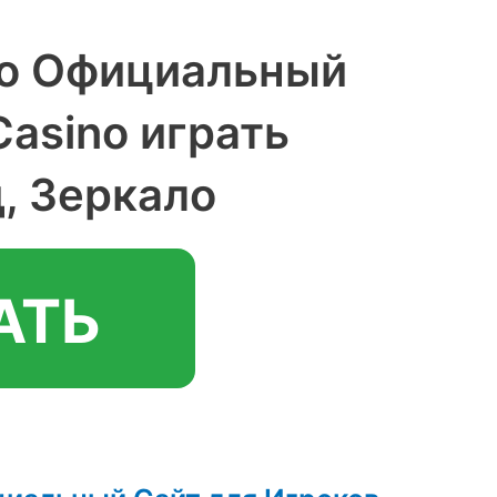
но Официальный
 Casino играть
д, Зеркало
АТЬ