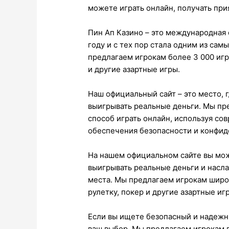
можете играть онлайн, получать при
Пин Ап Казино – это международная 
году и с тех пор стала одним из са
предлагаем игрокам более 3 000 игр,
и другие азартные игры.
Наш официальный сайт – это место, 
выигрывать реальные деньги. Мы пр
способ играть онлайн, используя со
обеспечения безопасности и конфид
На нашем официальном сайте вы мож
выигрывать реальные деньги и насла
места. Мы предлагаем игрокам широк
рулетку, покер и другие азартные иг
Если вы ищете безопасный и надежны
ваш выбор. Мы предлагаем игрокам в