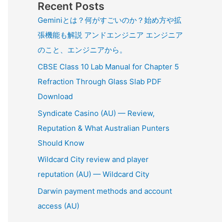
Recent Posts
Geminiとは？何がすごいのか？始め方や拡
張機能も解説 アンドエンジニア エンジニア
のこと、エンジニアから。
CBSE Class 10 Lab Manual for Chapter 5
Refraction Through Glass Slab PDF
Download
Syndicate Casino (AU) — Review,
Reputation & What Australian Punters
Should Know
Wildcard City review and player
reputation (AU) — Wildcard City
Darwin payment methods and account
access (AU)