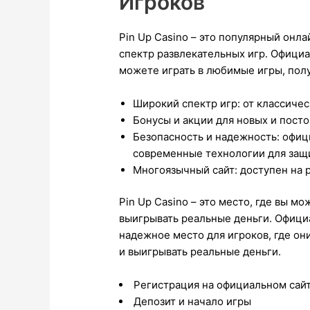
Игроков
Pin Up Casino – это популярный онл
спектр развлекательных игр. Официал
можете играть в любимые игры, полу
Широкий спектр игр: от классичес
Бонусы и акции для новых и пост
Безопасность и надежность: офиц
современные технологии для защ
Многоязычный сайт: доступен на 
Pin Up Casino – это место, где вы м
выигрывать реальные деньги. Официа
надежное место для игроков, где он
и выигрывать реальные деньги.
Регистрация на официальном сайт
Депозит и начало игры