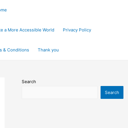
ome
ate a More Accessible World
Privacy Policy
s & Conditions
Thank you
Search
Search