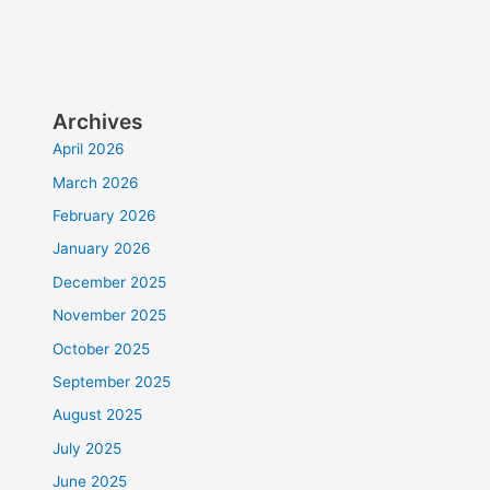
Archives
April 2026
March 2026
February 2026
January 2026
December 2025
November 2025
October 2025
September 2025
August 2025
July 2025
June 2025