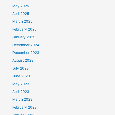
May 2025
April 2025
March 2025
February 2025
January 2025
December 2024
December 2023
August 2023
July 2023
June 2023
May 2023
April 2023
March 2023
February 2023