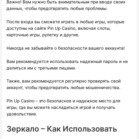
Важно! Вам нужно быть внимательным при вводе своих
данных, чтобы предотвратить любые проблемы.
После входа вы сможете играть в любые игры, которые
доступны на сайте Pin Up Casino, включая слоты,
карточные игры, рулетку и другие.
Никогда не забывайте о безопасности вашего аккаунта!
Вам рекомендуется использовать надежный пароль и не
делиться им с третьими лицами.
Также, вам рекомендуется регулярно проверять свой
аккаунт, чтобы предотвратить любые мошенничества.
Pin Up Casino – это безопасное и надежное место для
игры, где вы можете насладиться игрой и получать
удовольствие.
Зеркало – Как Использовать