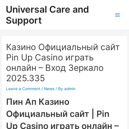
Skip
Universal Care and
to
content
Support
Main
Men
Казино Официальный сайт
Pin Up Casino играть
онлайн – Вход Зеркало
2025.335
Leave a Comment
/
News
/ By
admin
Пин Ап Казино
Официальный сайт | Pin
Up Casino играть онлайн –