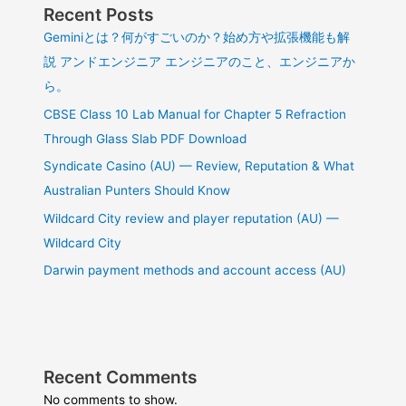
Recent Posts
Geminiとは？何がすごいのか？始め方や拡張機能も解
説 アンドエンジニア エンジニアのこと、エンジニアか
ら。
CBSE Class 10 Lab Manual for Chapter 5 Refraction
Through Glass Slab PDF Download
Syndicate Casino (AU) — Review, Reputation & What
Australian Punters Should Know
Wildcard City review and player reputation (AU) —
Wildcard City
Darwin payment methods and account access (AU)
Recent Comments
No comments to show.