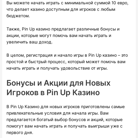
Вы можете начать играть с минимальной суммой 10 евро,
что делает казино доступным для игроков с любым
бюджетом.
Также, Pin Up казино предлагает различные бонусы и
акции, которые могут помочь вам начать играть и
увеличить ваш доход.
В целом, регистрация и начало игры в Pin Up казино – это
простой и быстрый процесс, который может помочь вам
начать играть и получать удовольствие от игры.
Бонусы и Акции для Новых
Игроков в Pin Up Казино
В Pin Up Казино для новых игроков приготовлены самые
привлекательные условия для начала игры. Вам
предлагается богатый выбор бонусов и акций, которые
помогут вам начать играть и получать выигрыши уже с
первого дня.