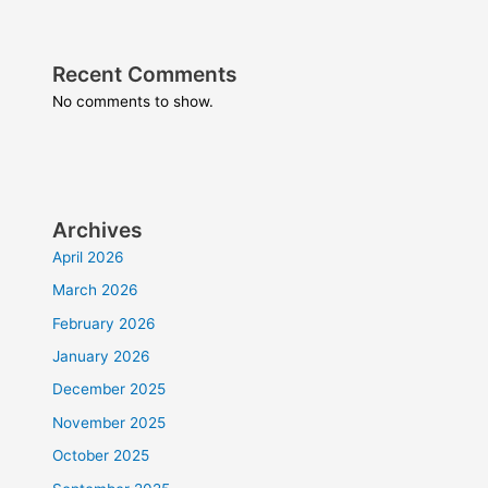
Recent Comments
No comments to show.
Archives
April 2026
March 2026
February 2026
January 2026
December 2025
November 2025
October 2025