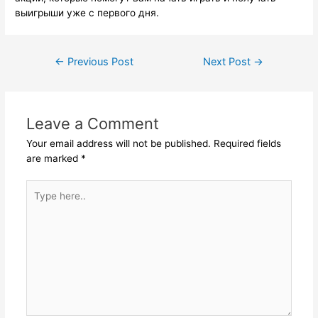
выигрыши уже с первого дня.
Post
←
Previous Post
Next Post
→
navigation
Leave a Comment
Your email address will not be published.
Required fields
are marked
*
Type
here..