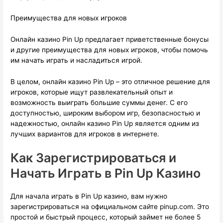
Преимущества для новых игроков
Онлайн казино Pin Up предлагает приветственные бонусы
и другие преимущества для новых игроков, чтобы помочь
им начать играть и насладиться игрой.
В целом, онлайн казино Pin Up – это отличное решение для
игроков, которые ищут развлекательный опыт и
возможность выиграть большие суммы денег. С его
доступностью, широким выбором игр, безопасностью и
надежностью, онлайн казино Pin Up является одним из
лучших вариантов для игроков в интернете.
Как Зарегистрироваться и
Начать Играть в Pin Up Казино
Для начала играть в Pin Up казино, вам нужно
зарегистрироваться на официальном сайте pinup.com. Это
простой и быстрый процесс, который займет не более 5