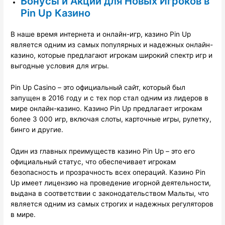
Бонусы и Акции для Новых Игроков в
Pin Up Казино
В наше время интернета и онлайн-игр, казино Pin Up
является одним из самых популярных и надежных онлайн-
казино, которые предлагают игрокам широкий спектр игр и
выгодные условия для игры.
Pin Up Casino – это официальный сайт, который был
запущен в 2016 году и с тех пор стал одним из лидеров в
мире онлайн-казино. Казино Pin Up предлагает игрокам
более 3 000 игр, включая слоты, карточные игры, рулетку,
бинго и другие.
Один из главных преимуществ казино Pin Up – это его
официальный статус, что обеспечивает игрокам
безопасность и прозрачность всех операций. Казино Pin
Up имеет лицензию на проведение игорной деятельности,
выдана в соответствии с законодательством Мальты, что
является одним из самых строгих и надежных регуляторов
в мире.