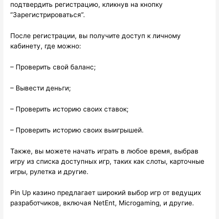
подтвердить регистрацию, кликнув на кнопку
“Зарегистрироваться”.
После регистрации, вы получите доступ к личному
кабинету, где можно:
– Проверить свой баланс;
– Вывести деньги;
– Проверить историю своих ставок;
– Проверить историю своих выигрышей.
Также, вы можете начать играть в любое время, выбрав
игру из списка доступных игр, таких как слоты, карточные
игры, рулетка и другие.
Pin Up казино предлагает широкий выбор игр от ведущих
разработчиков, включая NetEnt, Microgaming, и другие.