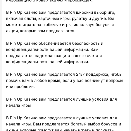
В Pin Up Казино вам предлагается широкий выбор игр,
включая слоты, карточные игры, рулетку и другие. Вы
можете играть на любимые игры, используя бонусы и
акции, которые вам предлагаются.
В Pin Up Казино обеспечивается безопасность и
конфиденциальность вашей информации. Вам
предлагается надежная защита вашего счета и
конфиденциальность вашей информации.
В Pin Up Казино вам предлагается 24/7 поддержка, чтобы
помочь вам в любое время, если у вас возникнут вопросы
или проблемы.
В Pin Up Казино вам предлагается лучшие условия для
начала игры
В Pin Up Казино вам предлагается лучшие условия для
начала игры. Вам предлагается богатый выбор бонусов и
акций, которые помогут вам начать играть и получать