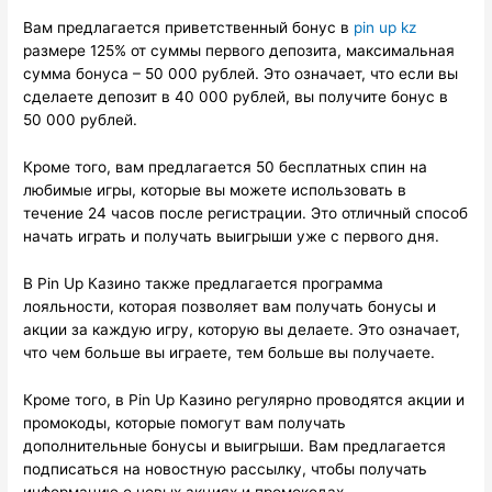
Вам предлагается приветственный бонус в
pin up kz
размере 125% от суммы первого депозита, максимальная
сумма бонуса – 50 000 рублей. Это означает, что если вы
сделаете депозит в 40 000 рублей, вы получите бонус в
50 000 рублей.
Кроме того, вам предлагается 50 бесплатных спин на
любимые игры, которые вы можете использовать в
течение 24 часов после регистрации. Это отличный способ
начать играть и получать выигрыши уже с первого дня.
В Pin Up Казино также предлагается программа
лояльности, которая позволяет вам получать бонусы и
акции за каждую игру, которую вы делаете. Это означает,
что чем больше вы играете, тем больше вы получаете.
Кроме того, в Pin Up Казино регулярно проводятся акции и
промокоды, которые помогут вам получать
дополнительные бонусы и выигрыши. Вам предлагается
подписаться на новостную рассылку, чтобы получать
информацию о новых акциях и промокодах.