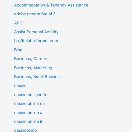
Accommodation & Tenancy Assistance
adobe generative ai 3
APK
Assist Personal Activity
bh_fitclubreformer.com
Blog
Business, Careers
Business, Marketing
Business, Small Business
casino
casino en ligne fr
casino onlina ca
casino online ar
casinò online it
casinopinco