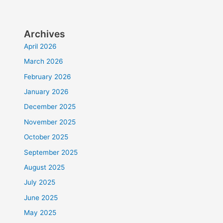
Archives
April 2026
March 2026
February 2026
January 2026
December 2025
November 2025
October 2025
September 2025
August 2025
July 2025
June 2025
May 2025