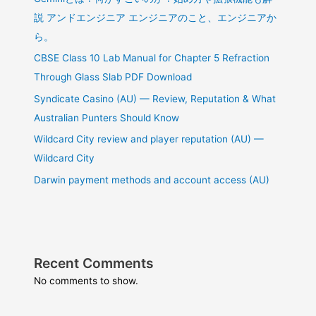
説 アンドエンジニア エンジニアのこと、エンジニアか
ら。
CBSE Class 10 Lab Manual for Chapter 5 Refraction
Through Glass Slab PDF Download
Syndicate Casino (AU) — Review, Reputation & What
Australian Punters Should Know
Wildcard City review and player reputation (AU) —
Wildcard City
Darwin payment methods and account access (AU)
Recent Comments
No comments to show.