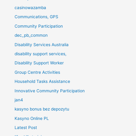
casinowazamba
Communications, GPS
Community Participation
dec_pb_common
Disability Services Australia
disability support services,
Disability Support Worker
Group Centre Activities
Household Tasks Assistance
Innovative Community Participation
jan4
kasyno bonus bez depozytu
Kasyno Online PL
Latest Post