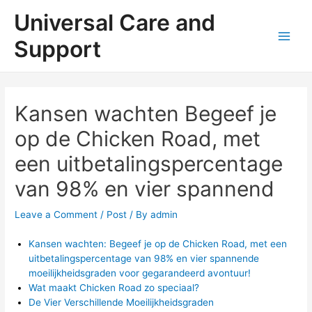
Skip
Universal Care and
to
content
Support
Main
Men
Kansen wachten Begeef je
op de Chicken Road, met
een uitbetalingspercentage
van 98% en vier spannend
Leave a Comment
/
Post
/ By
admin
Kansen wachten: Begeef je op de Chicken Road, met een
uitbetalingspercentage van 98% en vier spannende
moeilijkheidsgraden voor gegarandeerd avontuur!
Wat maakt Chicken Road zo speciaal?
De Vier Verschillende Moeilijkheidsgraden