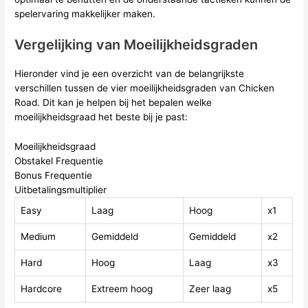
spelervaring makkelijker maken.
Vergelijking van Moeilijkheidsgraden
Hieronder vind je een overzicht van de belangrijkste
verschillen tussen de vier moeilijkheidsgraden van Chicken
Road. Dit kan je helpen bij het bepalen welke
moeilijkheidsgraad het beste bij je past:
Moeilijkheidsgraad
Obstakel Frequentie
Bonus Frequentie
Uitbetalingsmultiplier
Easy
Laag
Hoog
x1
Medium
Gemiddeld
Gemiddeld
x2
Hard
Hoog
Laag
x3
Hardcore
Extreem hoog
Zeer laag
x5