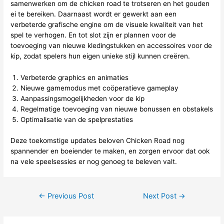
samenwerken om de chicken road te trotseren en het gouden
ei te bereiken. Daarnaast wordt er gewerkt aan een
verbeterde grafische engine om de visuele kwaliteit van het
spel te verhogen. En tot slot zijn er plannen voor de
toevoeging van nieuwe kledingstukken en accessoires voor de
kip, zodat spelers hun eigen unieke stijl kunnen creëren.
Verbeterde graphics en animaties
Nieuwe gamemodus met coöperatieve gameplay
Aanpassingsmogelijkheden voor de kip
Regelmatige toevoeging van nieuwe bonussen en obstakels
Optimalisatie van de spelprestaties
Deze toekomstige updates beloven Chicken Road nog
spannender en boeiender te maken, en zorgen ervoor dat ook
na vele speelsessies er nog genoeg te beleven valt.
Post
←
Previous Post
Next Post
→
navigation