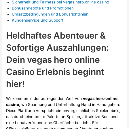
Sicherheit und Fairness bei vegas hero online casino
Bonusangebote und Promotionen
Umsatzbedingungen und Bonusrichtlinien
Kundenservice und Support
Heldhaftes Abenteuer &
Sofortige Auszahlungen:
Dein vegas hero online
Casino Erlebnis beginnt
hier!
Willkommen in der aufregenden Welt von
vegas hero online
casino
, wo Spannung und Unterhaltung Hand in Hand gehen.
Diese Plattform verspricht ein unvergleichliches Spielerlebnis,
das durch eine breite Palette an Spielen, attraktive Boni und
eine benutzerfreundliche Oberfläche besticht. Für
Glücksspielfans, die nach einem neuen Abenteuer suchen,