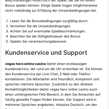
Beschränkungen hinsichtlich der Spiele, die Sie mit einem
Bonus spielen können. Einige Spiele tragen möglicherweise
nicht vollständig zur Erfüllung der Umsatzbedingungen bei.
Lesen Sie die Bonusbedingungen sorgfältig durch.
Verstehen Sie die Umsatzbedingungen.
Achten Sie auf eventuelle Spielbeschränkungen.
Beachten Sie die Gültigkeitsdauer des Bonus.
Spielen Sie verantwortungsbewusst.
Kundenservice und Support
vegas hero online casino
bietet einen erstklassigen
Kundenservice, der rund um die Uhr erreichbar ist. Sie können
den Kundenservice per Live-Chat, E-Mail oder Telefon
kontaktieren. Die Mitarbeiter sind freundlich, kompetent und
sprechen mehrere Sprachen. Zusätzlich zu den direkten
Kontaktmöglichkeiten bietet vegas hero online casino auch
einen umfangreichen FAQ-Bereich, in dem Sie Antworten auf
häufig gestellte Fragen finden können. Der Support wird in
mehreren Sprachen angeboten, inklusive Deutsch, um den