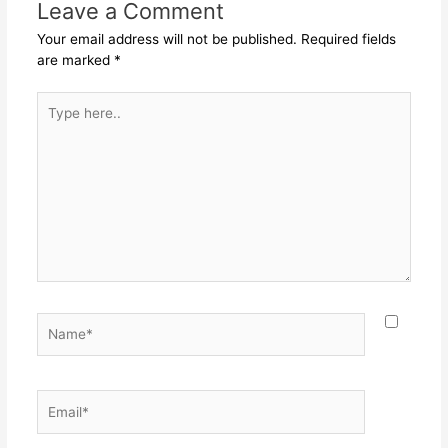
Leave a Comment
Your email address will not be published.
Required fields
are marked
*
Type
here..
Name*
Email*