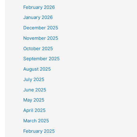
February 2026
January 2026
December 2025
November 2025
October 2025
September 2025
August 2025
July 2025
June 2025
May 2025
April 2025
March 2025
February 2025