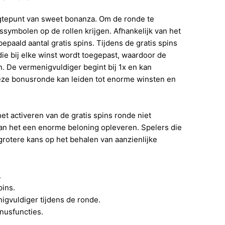
ogtepunt van sweet bonanza. Om de ronde te
ssymbolen op de rollen krijgen. Afhankelijk van het
paald aantal gratis spins. Tijdens de gratis spins
ie bij elke winst wordt toegepast, waardoor de
n. De vermenigvuldiger begint bij 1x en kan
ze bonusronde kan leiden tot enorme winsten en
et activeren van de gratis spins ronde niet
kan het een enorme beloning opleveren. Spelers die
otere kans op het behalen van aanzienlijke
.
pins.
igvuldiger tijdens de ronde.
nusfuncties.