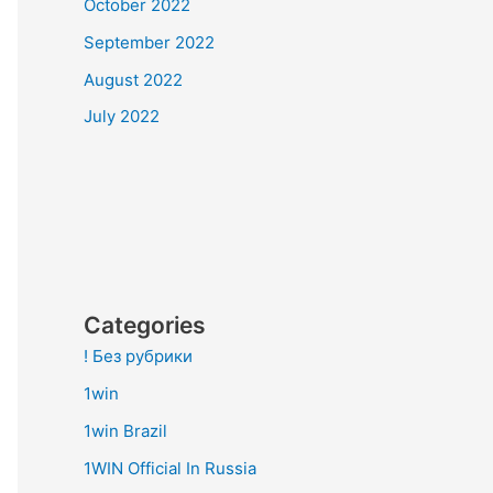
October 2022
September 2022
August 2022
July 2022
Categories
! Без рубрики
1win
1win Brazil
1WIN Official In Russia