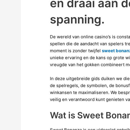
en draai aan d
spanning.
De wereld van online casino’s is cons
spellen die de aandacht van spelers tr
moment is zonder twijfel
sweet bonan
unieke ervaring en de kans op grote wi
vreugde van het gokken combineert me
In deze uitgebreide gids duiken we di
de spelregels, de symbolen, de bonusf
winkansen te maximaliseren. We bespre
veilig en verantwoord kunt genieten va
Wat is Sweet Bona
Sweet Bonanza is een videoslot ontwi