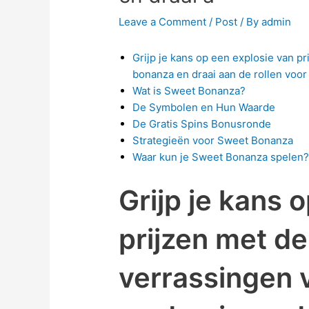
Leave a Comment
/
Post
/ By
admin
Grijp je kans op een explosie van p
bonanza en draai aan de rollen voor
Wat is Sweet Bonanza?
De Symbolen en Hun Waarde
De Gratis Spins Bonusronde
Strategieën voor Sweet Bonanza
Waar kun je Sweet Bonanza spelen
Grijp je kans 
prijzen met de
verrassingen 