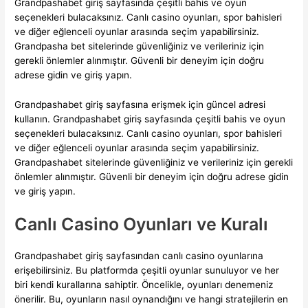
Grandpashabet giriş sayfasında çeşitli bahis ve oyun
seçenekleri bulacaksınız. Canlı casino oyunları, spor bahisleri
ve diğer eğlenceli oyunlar arasında seçim yapabilirsiniz.
Grandpasha bet sitelerinde güvenliğiniz ve verileriniz için
gerekli önlemler alınmıştır. Güvenli bir deneyim için doğru
adrese gidin ve giriş yapın.
Grandpashabet giriş sayfasına erişmek için güncel adresi
kullanın. Grandpashabet giriş sayfasında çeşitli bahis ve oyun
seçenekleri bulacaksınız. Canlı casino oyunları, spor bahisleri
ve diğer eğlenceli oyunlar arasında seçim yapabilirsiniz.
Grandpashabet sitelerinde güvenliğiniz ve verileriniz için gerekli
önlemler alınmıştır. Güvenli bir deneyim için doğru adrese gidin
ve giriş yapın.
Canlı Casino Oyunları ve Kuralı
Grandpashabet giriş sayfasından canlı casino oyunlarına
erişebilirsiniz. Bu platformda çeşitli oyunlar sunuluyor ve her
biri kendi kurallarına sahiptir. Öncelikle, oyunları denemeniz
önerilir. Bu, oyunların nasıl oynandığını ve hangi stratejilerin en