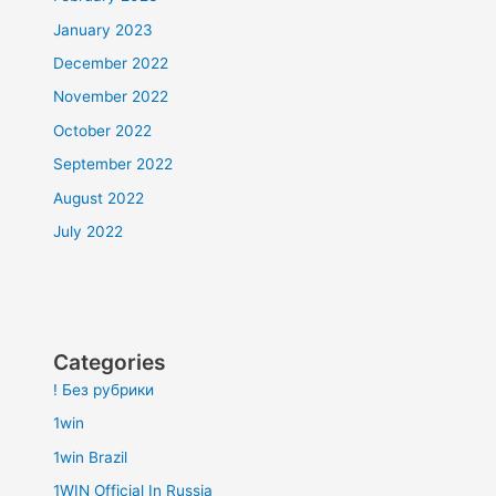
January 2023
December 2022
November 2022
October 2022
September 2022
August 2022
July 2022
Categories
! Без рубрики
1win
1win Brazil
1WIN Official In Russia