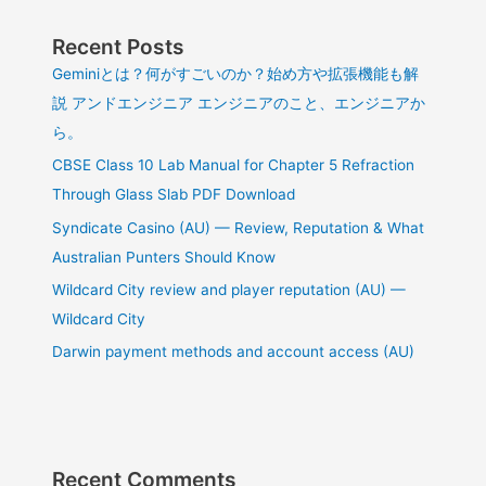
Recent Posts
Geminiとは？何がすごいのか？始め方や拡張機能も解
説 アンドエンジニア エンジニアのこと、エンジニアか
ら。
CBSE Class 10 Lab Manual for Chapter 5 Refraction
Through Glass Slab PDF Download
Syndicate Casino (AU) — Review, Reputation & What
Australian Punters Should Know
Wildcard City review and player reputation (AU) —
Wildcard City
Darwin payment methods and account access (AU)
Recent Comments