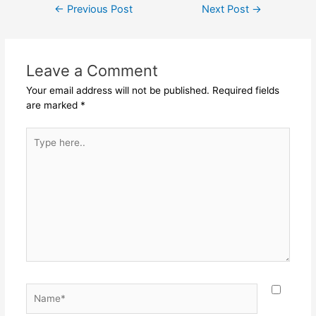
Post
←
Previous Post
Next Post
→
navigation
Leave a Comment
Your email address will not be published.
Required fields
are marked
*
Type
here..
Name*