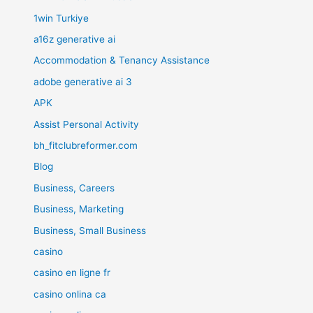
1win Turkiye
a16z generative ai
Accommodation & Tenancy Assistance
adobe generative ai 3
APK
Assist Personal Activity
bh_fitclubreformer.com
Blog
Business, Careers
Business, Marketing
Business, Small Business
casino
casino en ligne fr
casino onlina ca