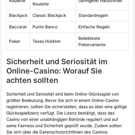
Roulette
Geringerer Hausvorteil
Roulette
Blackjack
Classic Blackjack
Standardregeln
Baccarat
Punto Banco
Einfache Regeln
Beliebteste
Poker
Texas Hold’em
Pokervariante
Sicherheit und Seriosität im
Online-Casino: Worauf Sie
achten sollten
Sicherheit und Seriosität sind beim Online-Glücksspiel von
größter Bedeutung. Bevor Sie sich in einem Online-Casino
registrieren, sollten Sie sicherstellen, dass es über eine gültige
Glücksspiellizenz verfügt. Die Lizenz bestätigt, dass das
Casino von einer unabhängigen Behörde reguliert und auf
seine Fairness und Sicherheit geprüft wurde. Zudem sollten
Sie sich über die Datenschutzrichtlinien des Casinos