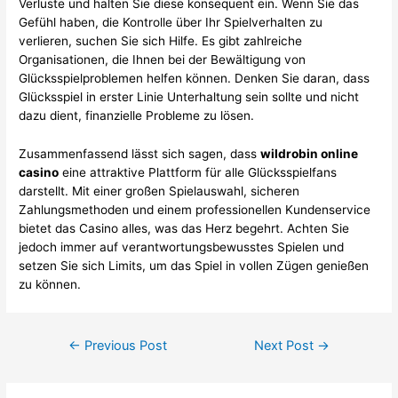
Verluste und halten Sie diese konsequent ein. Wenn Sie das
Gefühl haben, die Kontrolle über Ihr Spielverhalten zu
verlieren, suchen Sie sich Hilfe. Es gibt zahlreiche
Organisationen, die Ihnen bei der Bewältigung von
Glücksspielproblemen helfen können. Denken Sie daran, dass
Glücksspiel in erster Linie Unterhaltung sein sollte und nicht
dazu dient, finanzielle Probleme zu lösen.
Zusammenfassend lässt sich sagen, dass
wildrobin online
casino
eine attraktive Plattform für alle Glücksspielfans
darstellt. Mit einer großen Spielauswahl, sicheren
Zahlungsmethoden und einem professionellen Kundenservice
bietet das Casino alles, was das Herz begehrt. Achten Sie
jedoch immer auf verantwortungsbewusstes Spielen und
setzen Sie sich Limits, um das Spiel in vollen Zügen genießen
zu können.
Post
←
Previous Post
Next Post
→
navigation