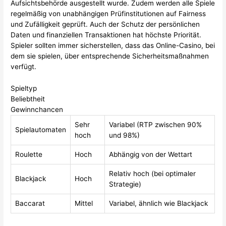
Aufsichtsbehörde ausgestellt wurde. Zudem werden alle Spiele
regelmäßig von unabhängigen Prüfinstitutionen auf Fairness
und Zufälligkeit geprüft. Auch der Schutz der persönlichen
Daten und finanziellen Transaktionen hat höchste Priorität.
Spieler sollten immer sicherstellen, dass das Online-Casino, bei
dem sie spielen, über entsprechende Sicherheitsmaßnahmen
verfügt.
Spieltyp
Beliebtheit
Gewinnchancen
Sehr
Variabel (RTP zwischen 90%
Spielautomaten
hoch
und 98%)
Roulette
Hoch
Abhängig von der Wettart
Relativ hoch (bei optimaler
Blackjack
Hoch
Strategie)
Baccarat
Mittel
Variabel, ähnlich wie Blackjack