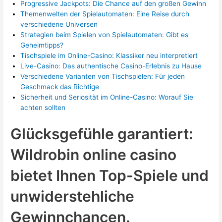
Progressive Jackpots: Die Chance auf den großen Gewinn
Themenwelten der Spielautomaten: Eine Reise durch
verschiedene Universen
Strategien beim Spielen von Spielautomaten: Gibt es
Geheimtipps?
Tischspiele im Online-Casino: Klassiker neu interpretiert
Live-Casino: Das authentische Casino-Erlebnis zu Hause
Verschiedene Varianten von Tischspielen: Für jeden
Geschmack das Richtige
Sicherheit und Seriosität im Online-Casino: Worauf Sie
achten sollten
Glücksgefühle garantiert:
Wildrobin online casino
bietet Ihnen Top-Spiele und
unwiderstehliche
Gewinnchancen.