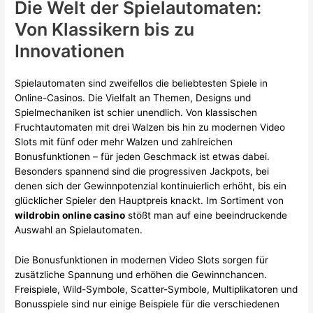
Die Welt der Spielautomaten:
Von Klassikern bis zu
Innovationen
Spielautomaten sind zweifellos die beliebtesten Spiele in
Online-Casinos. Die Vielfalt an Themen, Designs und
Spielmechaniken ist schier unendlich. Von klassischen
Fruchtautomaten mit drei Walzen bis hin zu modernen Video
Slots mit fünf oder mehr Walzen und zahlreichen
Bonusfunktionen – für jeden Geschmack ist etwas dabei.
Besonders spannend sind die progressiven Jackpots, bei
denen sich der Gewinnpotenzial kontinuierlich erhöht, bis ein
glücklicher Spieler den Hauptpreis knackt. Im Sortiment von
wildrobin online casino
stößt man auf eine beeindruckende
Auswahl an Spielautomaten.
Die Bonusfunktionen in modernen Video Slots sorgen für
zusätzliche Spannung und erhöhen die Gewinnchancen.
Freispiele, Wild-Symbole, Scatter-Symbole, Multiplikatoren und
Bonusspiele sind nur einige Beispiele für die verschiedenen