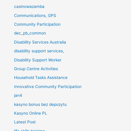
casinowazamba
Communications, GPS
Community Participation
dec_pb_common
Disability Services Australia
disability support services,
Disability Support Worker
Group Centre Activities
Household Tasks Assistance
Innovative Community Participation
jan4
kasyno bonus bez depozytu
Kasyno Online PL
Latest Post
life skills training