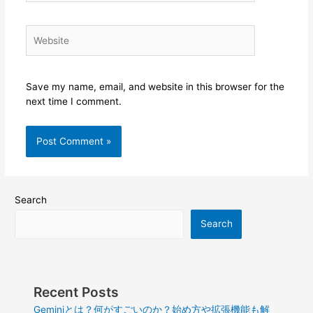
Website
Save my name, email, and website in this browser for the
next time I comment.
Search
Search
Recent Posts
Geminiとは？何がすごいのか？始め方や拡張機能も解