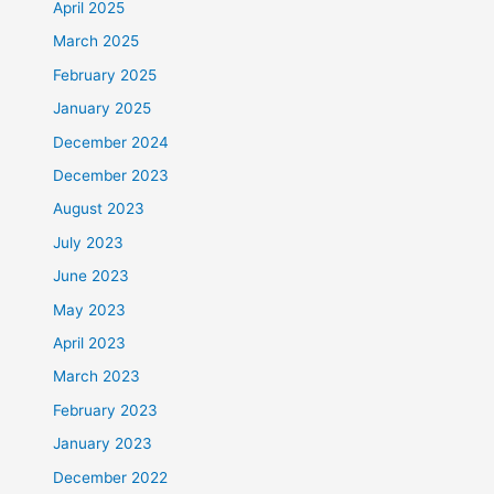
April 2025
March 2025
February 2025
January 2025
December 2024
December 2023
August 2023
July 2023
June 2023
May 2023
April 2023
March 2023
February 2023
January 2023
December 2022