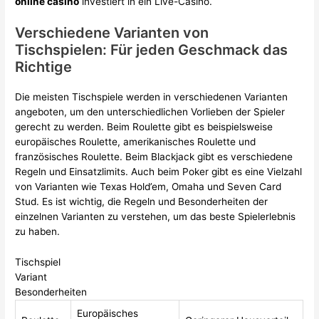
online casino
investiert in ein Live-Casino.
Verschiedene Varianten von
Tischspielen: Für jeden Geschmack das
Richtige
Die meisten Tischspiele werden in verschiedenen Varianten
angeboten, um den unterschiedlichen Vorlieben der Spieler
gerecht zu werden. Beim Roulette gibt es beispielsweise
europäisches Roulette, amerikanisches Roulette und
französisches Roulette. Beim Blackjack gibt es verschiedene
Regeln und Einsatzlimits. Auch beim Poker gibt es eine Vielzahl
von Varianten wie Texas Hold’em, Omaha und Seven Card
Stud. Es ist wichtig, die Regeln und Besonderheiten der
einzelnen Varianten zu verstehen, um das beste Spielerlebnis
zu haben.
Tischspiel
Variant
Besonderheiten
Europäisches