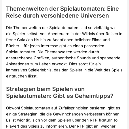
Themenwelten der Spielautomaten: Eine
Reise durch verschiedene Universen
Die Themenwelten der Spielautomaten sind so vielfältig wie
die Spieler selbst. Von Abenteuern in der Wildnis über Reisen in
ferne Galaxien bis hin zu Adaptionen beliebter Filme und
Bücher – für jedes Interesse gibt es einen passenden
Spielautomaten. Die Themenwelten werden durch
ansprechende Grafiken, authentische Sounds und spannende
Animationen zum Leben erweckt. Dies sorgt für ein
immersives Spielerlebnis, das den Spieler in die Welt des Spiels
eintauchen lässt.
Strategien beim Spielen von
Spielautomaten: Gibt es Geheimtipps?
Obwohl Spielautomaten auf Zufallsprinzipien basieren, gibt es
einige Strategien, die die Gewinnchancen verbessern können.
Es ist wichtig, sich vor dem Spielen über den RTP (Return to
Player) des Spiels zu informieren. Der RTP gibt an, welcher