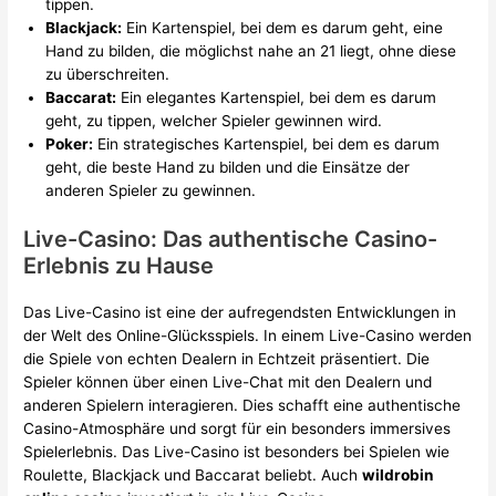
tippen.
Blackjack:
Ein Kartenspiel, bei dem es darum geht, eine
Hand zu bilden, die möglichst nahe an 21 liegt, ohne diese
zu überschreiten.
Baccarat:
Ein elegantes Kartenspiel, bei dem es darum
geht, zu tippen, welcher Spieler gewinnen wird.
Poker:
Ein strategisches Kartenspiel, bei dem es darum
geht, die beste Hand zu bilden und die Einsätze der
anderen Spieler zu gewinnen.
Live-Casino: Das authentische Casino-
Erlebnis zu Hause
Das Live-Casino ist eine der aufregendsten Entwicklungen in
der Welt des Online-Glücksspiels. In einem Live-Casino werden
die Spiele von echten Dealern in Echtzeit präsentiert. Die
Spieler können über einen Live-Chat mit den Dealern und
anderen Spielern interagieren. Dies schafft eine authentische
Casino-Atmosphäre und sorgt für ein besonders immersives
Spielerlebnis. Das Live-Casino ist besonders bei Spielen wie
Roulette, Blackjack und Baccarat beliebt. Auch
wildrobin