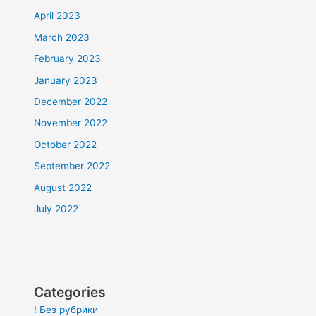
April 2023
March 2023
February 2023
January 2023
December 2022
November 2022
October 2022
September 2022
August 2022
July 2022
Categories
! Без рубрики