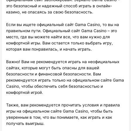
это безопасный и надежный способ играть в онлайн-
казино, не опасаясь за свою безопасность.
Если вы ищете официальный сайт Gama Casino, то вы на
правильном пути. Официальный сайт Gama Casino – это
место, где вы можете найти все, что вам нужно для
комфортной игры. Вам остается только выбрать игру,
которая вам понравилась, и начать играть.
Важно! Вам не рекомендуется играть на неофициальных
сайтах, которые могут быть опасны для вашей
безопасности и финансовой безопасности. Вам
рекомендуется играть только на официальном сайте Gama
Casino, чтобы обеспечить себя безопасностью и
комфортной игрой.
Также, вам рекомендуется прочитать условия и правила
игры на официальном сайте Gama Casino, чтобы быть
уверенным в том, что вы понимаете, как играть и как
получать выигрыш.