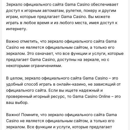
Зеркало официального сайта Gama Casino обеспечивает
доступ к игорным автоматам, рулетке, покеру и другим
играм, которые предлагает Gama Casino. Вы можете
играть в любое время и из любого места, имея доступ к
интернету.
Важно отметить, что зеркало официального сайта Gama
Casino не является официальным сайтом, а только его
зеркалом. Это означает, что все функции и услуги, которые
предлагает Gama Casino, доступны на зеркале, но с
некоторыми ограничениями.
В целом, зеркало официального сайта Gama Casino – это
удобный способ играть в онлайн-казино, не зависящий от
официального сайта. Если вы ищете надежный и
проверенный игорный ресурс, то Gama Casino Online – это
ваш выбор.
Важно! Помните, что зеркало официального сайта Gama
Casino не является официальным сайтом, а только его
зеркалом. Все функции и услуги, которые предлагает