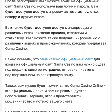
После регистрации вы сможете войти на официальный
сайт Gama Casino, используя ваш логин и пароль. Вам
будет доступен доступ к игровым автоматам, рулетке,
покеру и другим играм.
Вам также будет доступен доступ к информации о
различных играх, включая правила, стратегии и
статистику. Вы сможете также получать информацию о
различных акциях и промо-кампаниях, которые предлагает
Gama Casino.
Важно помнить, что
гама казино официальный сайт
для
входа на официальный сайт Gama Casino вам нужно будет
подтвердить свою регистрацию, отправив письмо с
подтверждением на электронную почту.
Также, вам нужно будет помнить, что Gama Casino Online –
это официальный сайт, и вам не рекомендуется
использовать зеркало, чтобы предотвратить
мошенничество и потерю вашего счета.