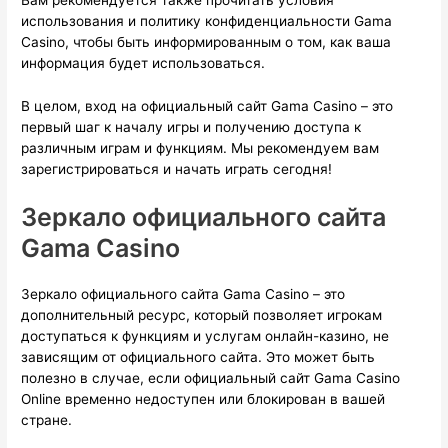
Вам рекомендуется также прочитать условия
использования и политику конфиденциальности Gama
Casino, чтобы быть информированным о том, как ваша
информация будет использоваться.
В целом, вход на официальный сайт Gama Casino – это
первый шаг к началу игры и получению доступа к
различным играм и функциям. Мы рекомендуем вам
зарегистрироваться и начать играть сегодня!
Зеркало официального сайта
Gama Casino
Зеркало официального сайта Gama Casino – это
дополнительный ресурс, который позволяет игрокам
доступаться к функциям и услугам онлайн-казино, не
зависящим от официального сайта. Это может быть
полезно в случае, если официальный сайт Gama Casino
Online временно недоступен или блокирован в вашей
стране.