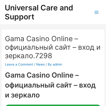
Skip
Universal Care and
to
content
Support
Main
Men
Gama Casino Online –
официальный сайт – вход и
зеркало.7298
Leave a Comment
/
News
/ By
admin
Gama Casino Online –
официальный сайт – вход
и зеркало