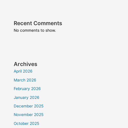
Recent Comments
No comments to show.
Archives
April 2026
March 2026
February 2026
January 2026
December 2025
November 2025
October 2025