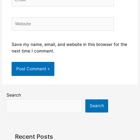
Website
Save my name, email, and website in this browser for the
next time I comment.
Search
Search
Recent Posts