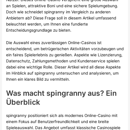
an Spielen, attraktive Boni und eine sichere Spielumgebung.
Doch wie schneidet spingranny im Vergleich zu anderen
Anbietern ab? Diese Frage soll in diesem Artikel umfassend
beleuchtet werden, um Ihnen eine fundierte
Entscheidungsgrundlage zu bieten.
Die Auswahl eines zuverlässigen Online-Casinos ist
entscheidend, um betrügerischen Aktivitäten vorzubeugen und
ein faires Spielerlebnis zu genießen. Aspekte wie Lizenzierung,
Datenschutz, Zahlungsmethoden und Kundenservice spielen
dabei eine wichtige Rolle. Dieser Artikel wird all diese Aspekte
im Hinblick auf spingranny untersuchen und analysieren, um
Ihnen ein klares Bild zu vermitteln.
Was macht spingranny aus? Ein
Überblick
spingranny positioniert sich als modernes Online-Casino mit
einem Fokus auf Benutzerfreundlichkeit und eine breite
Spieleauswahl. Das Angebot umfasst klassische Casinospiele