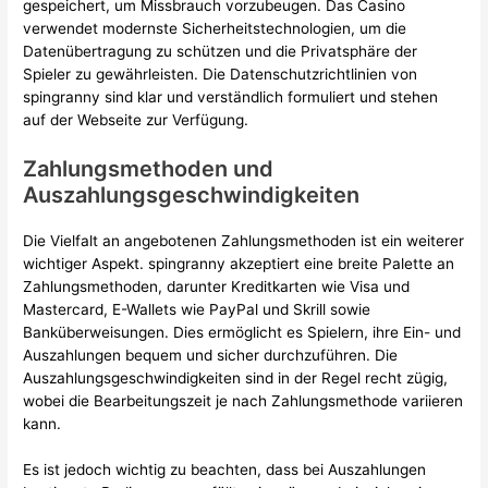
gespeichert, um Missbrauch vorzubeugen. Das Casino
verwendet modernste Sicherheitstechnologien, um die
Datenübertragung zu schützen und die Privatsphäre der
Spieler zu gewährleisten. Die Datenschutzrichtlinien von
spingranny sind klar und verständlich formuliert und stehen
auf der Webseite zur Verfügung.
Zahlungsmethoden und
Auszahlungsgeschwindigkeiten
Die Vielfalt an angebotenen Zahlungsmethoden ist ein weiterer
wichtiger Aspekt. spingranny akzeptiert eine breite Palette an
Zahlungsmethoden, darunter Kreditkarten wie Visa und
Mastercard, E-Wallets wie PayPal und Skrill sowie
Banküberweisungen. Dies ermöglicht es Spielern, ihre Ein- und
Auszahlungen bequem und sicher durchzuführen. Die
Auszahlungsgeschwindigkeiten sind in der Regel recht zügig,
wobei die Bearbeitungszeit je nach Zahlungsmethode variieren
kann.
Es ist jedoch wichtig zu beachten, dass bei Auszahlungen