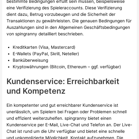
bestimmte Bedingungen erfüllt sein müssen, beispielsweise
eine Verifizierung des Spieleraccounts. Diese Verifizierung
dient dazu, Betrug vorzubeugen und die Sicherheit der
Transaktionen zu gewährleisten. Die genauen Bedingungen für
Auszahlungen sind in den Allgemeinen Geschäftsbedingungen
von spingranny detailliert beschrieben.
Kreditkarten (Visa, Mastercard)
E-Wallets (PayPal, Skrill, Neteller)
Banküberweisung
Kryptowährungen (Bitcoin, Ethereum – ggf. verfügbar)
Kundenservice: Erreichbarkeit
und Kompetenz
Ein kompetenter und gut erreichbarer Kundenservice ist
unerlässlich, um Spielern bei Fragen oder Problemen schnell
und effizient weiterzuhelfen. spingranny bietet einen
Kundenservice per E-Mail, Live-Chat und Telefon an. Der Live-
Chat ist rund um die Uhr verfügbar und bietet eine schnelle
und unkomplizierte Möglichkeit, Kontakt aufzunehmen. Die