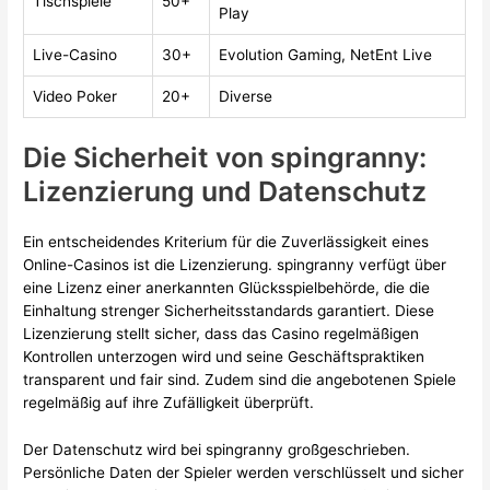
Tischspiele
50+
Play
Live-Casino
30+
Evolution Gaming, NetEnt Live
Video Poker
20+
Diverse
Die Sicherheit von spingranny:
Lizenzierung und Datenschutz
Ein entscheidendes Kriterium für die Zuverlässigkeit eines
Online-Casinos ist die Lizenzierung. spingranny verfügt über
eine Lizenz einer anerkannten Glücksspielbehörde, die die
Einhaltung strenger Sicherheitsstandards garantiert. Diese
Lizenzierung stellt sicher, dass das Casino regelmäßigen
Kontrollen unterzogen wird und seine Geschäftspraktiken
transparent und fair sind. Zudem sind die angebotenen Spiele
regelmäßig auf ihre Zufälligkeit überprüft.
Der Datenschutz wird bei spingranny großgeschrieben.
Persönliche Daten der Spieler werden verschlüsselt und sicher