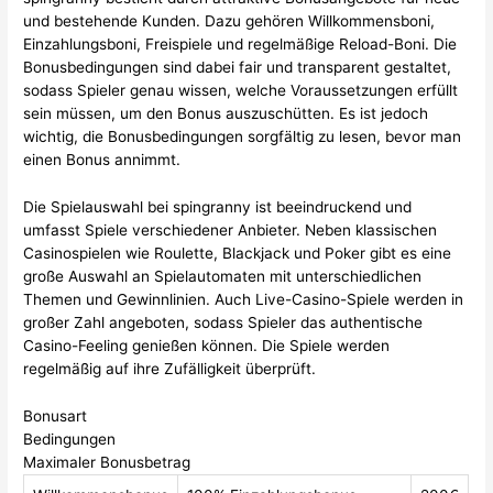
und bestehende Kunden. Dazu gehören Willkommensboni,
Einzahlungsboni, Freispiele und regelmäßige Reload-Boni. Die
Bonusbedingungen sind dabei fair und transparent gestaltet,
sodass Spieler genau wissen, welche Voraussetzungen erfüllt
sein müssen, um den Bonus auszuschütten. Es ist jedoch
wichtig, die Bonusbedingungen sorgfältig zu lesen, bevor man
einen Bonus annimmt.
Die Spielauswahl bei spingranny ist beeindruckend und
umfasst Spiele verschiedener Anbieter. Neben klassischen
Casinospielen wie Roulette, Blackjack und Poker gibt es eine
große Auswahl an Spielautomaten mit unterschiedlichen
Themen und Gewinnlinien. Auch Live-Casino-Spiele werden in
großer Zahl angeboten, sodass Spieler das authentische
Casino-Feeling genießen können. Die Spiele werden
regelmäßig auf ihre Zufälligkeit überprüft.
Bonusart
Bedingungen
Maximaler Bonusbetrag