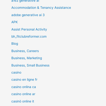
a16z generative ai
Accommodation & Tenancy Assistance
adobe generative ai 3
APK
Assist Personal Activity
bh_fitclubreformer.com
Blog
Business, Careers
Business, Marketing
Business, Small Business
casino
casino en ligne fr
casino onlina ca
casino online ar
casinò online it