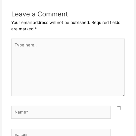
Leave a Comment
Your email address will not be published.
Required fields
are marked
*
Type
here..
Name*
Email*