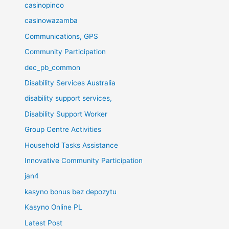
casinopinco
casinowazamba
Communications, GPS
Community Participation
dec_pb_common
Disability Services Australia
disability support services,
Disability Support Worker
Group Centre Activities
Household Tasks Assistance
Innovative Community Participation
jan4
kasyno bonus bez depozytu
Kasyno Online PL
Latest Post