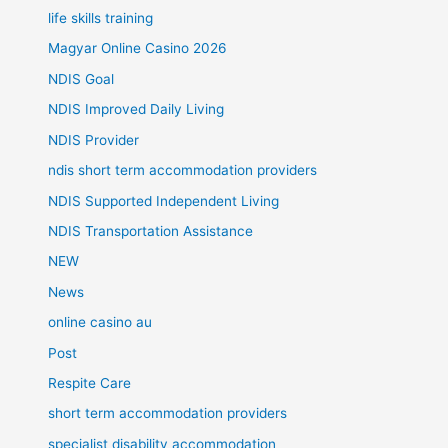
life skills training
Magyar Online Casino 2026
NDIS Goal
NDIS Improved Daily Living
NDIS Provider
ndis short term accommodation providers
NDIS Supported Independent Living
NDIS Transportation Assistance
NEW
News
online casino au
Post
Respite Care
short term accommodation providers
specialist disability accommodation