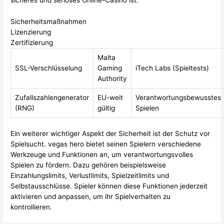
sicheres und seriöses Online-Casino ist.
Sicherheitsmaßnahmen
Lizenzierung
Zertifizierung
Malta
SSL-Verschlüsselung
Gaming
iTech Labs (Spieltests)
Authority
Zufallszahlengenerator
EU-weit
Verantwortungsbewusstes
(RNG)
gültig
Spielen
Ein weiterer wichtiger Aspekt der Sicherheit ist der Schutz vor
Spielsucht. vegas hero bietet seinen Spielern verschiedene
Werkzeuge und Funktionen an, um verantwortungsvolles
Spielen zu fördern. Dazu gehören beispielsweise
Einzahlungslimits, Verlustlimits, Spielzeitlimits und
Selbstausschlüsse. Spieler können diese Funktionen jederzeit
aktivieren und anpassen, um ihr Spielverhalten zu
kontrollieren.