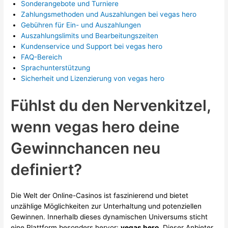
Sonderangebote und Turniere
Zahlungsmethoden und Auszahlungen bei vegas hero
Gebühren für Ein- und Auszahlungen
Auszahlungslimits und Bearbeitungszeiten
Kundenservice und Support bei vegas hero
FAQ-Bereich
Sprachunterstützung
Sicherheit und Lizenzierung von vegas hero
Fühlst du den Nervenkitzel,
wenn vegas hero deine
Gewinnchancen neu
definiert?
Die Welt der Online-Casinos ist faszinierend und bietet
unzählige Möglichkeiten zur Unterhaltung und potenziellen
Gewinnen. Innerhalb dieses dynamischen Universums sticht
eine Plattform besonders hervor:
vegas hero
. Dieser Anbieter