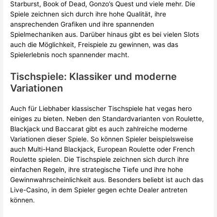
Starburst, Book of Dead, Gonzo’s Quest und viele mehr. Die
Spiele zeichnen sich durch ihre hohe Qualität, ihre
ansprechenden Grafiken und ihre spannenden
Spielmechaniken aus. Darüber hinaus gibt es bei vielen Slots
auch die Möglichkeit, Freispiele zu gewinnen, was das
Spielerlebnis noch spannender macht.
Tischspiele: Klassiker und moderne
Variationen
Auch für Liebhaber klassischer Tischspiele hat vegas hero
einiges zu bieten. Neben den Standardvarianten von Roulette,
Blackjack und Baccarat gibt es auch zahlreiche moderne
Variationen dieser Spiele. So können Spieler beispielsweise
auch Multi-Hand Blackjack, European Roulette oder French
Roulette spielen. Die Tischspiele zeichnen sich durch ihre
einfachen Regeln, ihre strategische Tiefe und ihre hohe
Gewinnwahrscheinlichkeit aus. Besonders beliebt ist auch das
Live-Casino, in dem Spieler gegen echte Dealer antreten
können.