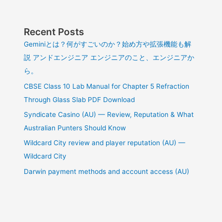
Recent Posts
Geminiとは？何がすごいのか？始め方や拡張機能も解
説 アンドエンジニア エンジニアのこと、エンジニアか
ら。
CBSE Class 10 Lab Manual for Chapter 5 Refraction
Through Glass Slab PDF Download
Syndicate Casino (AU) — Review, Reputation & What
Australian Punters Should Know
Wildcard City review and player reputation (AU) —
Wildcard City
Darwin payment methods and account access (AU)