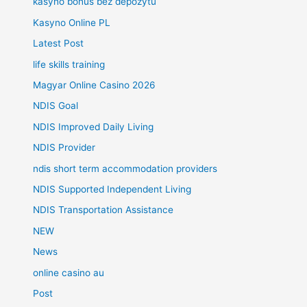
kasyno bonus bez depozytu
Kasyno Online PL
Latest Post
life skills training
Magyar Online Casino 2026
NDIS Goal
NDIS Improved Daily Living
NDIS Provider
ndis short term accommodation providers
NDIS Supported Independent Living
NDIS Transportation Assistance
NEW
News
online casino au
Post