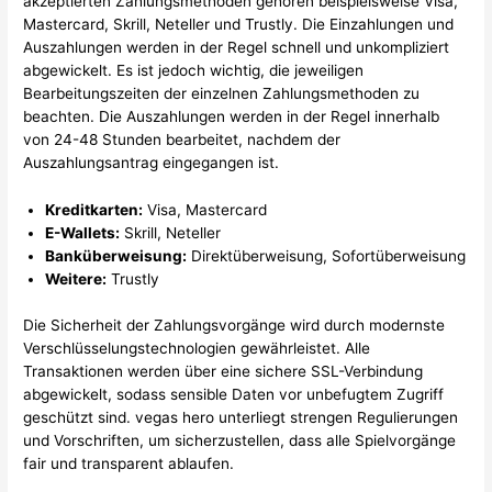
akzeptierten Zahlungsmethoden gehören beispielsweise Visa,
Mastercard, Skrill, Neteller und Trustly. Die Einzahlungen und
Auszahlungen werden in der Regel schnell und unkompliziert
abgewickelt. Es ist jedoch wichtig, die jeweiligen
Bearbeitungszeiten der einzelnen Zahlungsmethoden zu
beachten. Die Auszahlungen werden in der Regel innerhalb
von 24-48 Stunden bearbeitet, nachdem der
Auszahlungsantrag eingegangen ist.
Kreditkarten:
Visa, Mastercard
E-Wallets:
Skrill, Neteller
Banküberweisung:
Direktüberweisung, Sofortüberweisung
Weitere:
Trustly
Die Sicherheit der Zahlungsvorgänge wird durch modernste
Verschlüsselungstechnologien gewährleistet. Alle
Transaktionen werden über eine sichere SSL-Verbindung
abgewickelt, sodass sensible Daten vor unbefugtem Zugriff
geschützt sind. vegas hero unterliegt strengen Regulierungen
und Vorschriften, um sicherzustellen, dass alle Spielvorgänge
fair und transparent ablaufen.