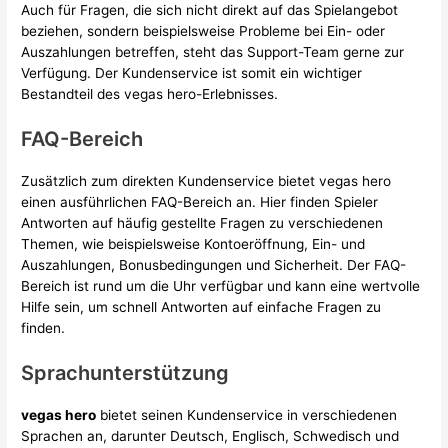
Auch für Fragen, die sich nicht direkt auf das Spielangebot
beziehen, sondern beispielsweise Probleme bei Ein- oder
Auszahlungen betreffen, steht das Support-Team gerne zur
Verfügung. Der Kundenservice ist somit ein wichtiger
Bestandteil des vegas hero-Erlebnisses.
FAQ-Bereich
Zusätzlich zum direkten Kundenservice bietet vegas hero
einen ausführlichen FAQ-Bereich an. Hier finden Spieler
Antworten auf häufig gestellte Fragen zu verschiedenen
Themen, wie beispielsweise Kontoeröffnung, Ein- und
Auszahlungen, Bonusbedingungen und Sicherheit. Der FAQ-
Bereich ist rund um die Uhr verfügbar und kann eine wertvolle
Hilfe sein, um schnell Antworten auf einfache Fragen zu
finden.
Sprachunterstützung
vegas hero
bietet seinen Kundenservice in verschiedenen
Sprachen an, darunter Deutsch, Englisch, Schwedisch und