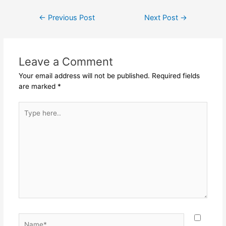
Post
←
Previous Post
Next Post
→
navigation
Leave a Comment
Your email address will not be published.
Required fields
are marked
*
Type
here..
Name*