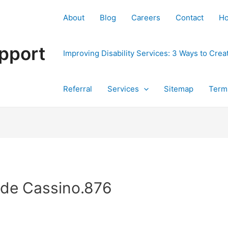
About
Blog
Careers
Contact
H
pport
Improving Disability Services: 3 Ways to Cre
Referral
Services
Sitemap
Term
 de Cassino.876