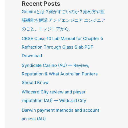
Recent Posts
Geminiとは？何がすごいのか？始め方や拡
張機能も解説 アンドエンジニア エンジニア
のこと、エンジニアから。
CBSE Class 10 Lab Manual for Chapter 5
Refraction Through Glass Slab PDF
Download
Syndicate Casino (AU) — Review,
Reputation & What Australian Punters
Should Know
Wildcard City review and player
reputation (AU) — Wildcard City
Darwin payment methods and account
access (AU)