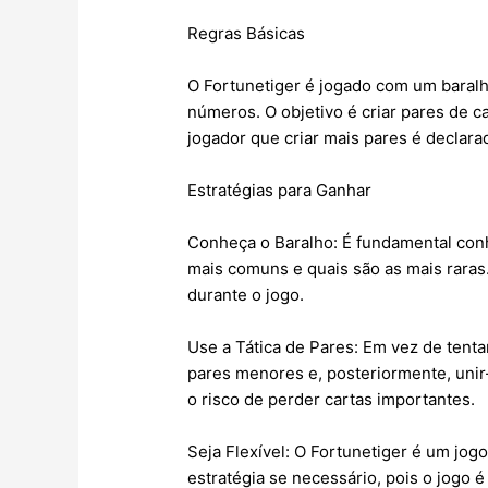
Regras Básicas
O Fortunetiger é jogado com um baralh
números. O objetivo é criar pares de
jogador que criar mais pares é declara
Estratégias para Ganhar
Conheça o Baralho: É fundamental conh
mais comuns e quais são as mais raras
durante o jogo.
Use a Tática de Pares: Em vez de tentar
pares menores e, posteriormente, unir-
o risco de perder cartas importantes.
Seja Flexível: O Fortunetiger é um jogo
estratégia se necessário, pois o jogo