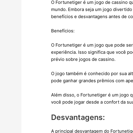
O Fortunetiger é um jogo de cassino q
mundo. Embora seja um jogo divertido
benefícios e desvantagens antes de co
Benefícios:
O Fortunetiger é um jogo que pode ser
experiência. Isso significa que você
prévio sobre jogos de cassino.
O jogo também é conhecido por sua alt
pode ganhar grandes prêmios com ape
Além disso, o Fortunetiger é um jogo q
você pode jogar desde a confort da sua
Desvantagens:
A principal desvantagem do Fortunetige