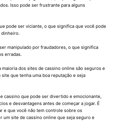
dos. Isso pode ser frustrante para alguns
ue pode ser viciante, o que significa que você pode
 dinheiro.
er manipulado por fraudadores, o que significa
s erradas.
 maioria dos sites de cassino online são seguros e
 site que tenha uma boa reputação e seja
e cassino que pode ser divertido e emocionante,
cios e desvantagens antes de começar a jogar. É
ar e que você não tem controle sobre os
r um site de cassino online que seja seguro e