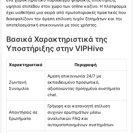
υψηλού επιπέδου στον χώρο των online καζίνο. Η πλατφόρμα
έχει υιοθετήσει μια σειρά από πρωτοποριακές πρακτικές που
διασφαλίζουν την άμεση επίλυση τυχόν ζητημάτων και την
αποτελεσματική επικοινωνία με τους χρήστες.
Βασικά Χαρακτηριστικά της
Υποστήριξης στην VIPHive
Χαρακτηριστικά
Περιγραφή
Άμεση επικοινωνία 24/7 με
Ζωντανή
εκπαιδευμένο προσωπικό,
Συνομιλία
αξιοποιώντας προηγμένα συστήματα
chat.
Γρήγορη και κατανοητή επίλυση
Απαντήσεις σε
συχνών ερωτημάτων μέσω
Ερωτήματα
αναλυτικών FAQ και
αυτοματοποιημένων συστημάτων.