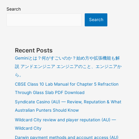
Search
Search
Recent Posts
Geminiとは？何がすごいのか？始め方や拡張機能も解
説 アンドエンジニア エンジニアのこと、エンジニアか
ら。
CBSE Class 10 Lab Manual for Chapter 5 Refraction
Through Glass Slab PDF Download
Syndicate Casino (AU) — Review, Reputation & What
Australian Punters Should Know
Wildcard City review and player reputation (AU) —
Wildcard City
Darwin payment methods and account access (AU)