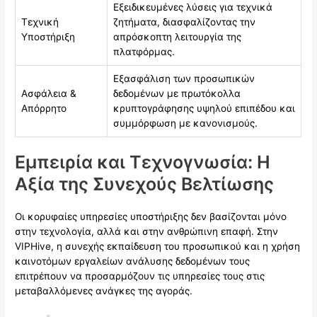
Εξειδικευμένες λύσεις για τεχνικά
Τεχνική
ζητήματα, διασφαλίζοντας την
Υποστήριξη
απρόσκοπτη λειτουργία της
πλατφόρμας.
Εξασφάλιση των προσωπικών
Ασφάλεια &
δεδομένων με πρωτόκολλα
Απόρρητο
κρυπτογράφησης υψηλού επιπέδου και
συμμόρφωση με κανονισμούς.
Εμπειρία και Τεχνογνωσία: Η
Αξία της Συνεχούς Βελτίωσης
Οι κορυφαίες υπηρεσίες υποστήριξης δεν βασίζονται μόνο
στην τεχνολογία, αλλά και στην ανθρώπινη επαφή. Στην
VIPHive, η συνεχής εκπαίδευση του προσωπικού και η χρήση
καινοτόμων εργαλείων ανάλυσης δεδομένων τους
επιτρέπουν να προσαρμόζουν τις υπηρεσίες τους στις
μεταβαλλόμενες ανάγκες της αγοράς.