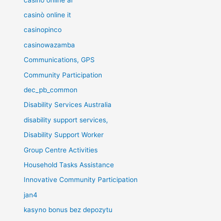
casinò online it
casinopinco
casinowazamba
Communications, GPS
Community Participation
dec_pb_common
Disability Services Australia
disability support services,
Disability Support Worker
Group Centre Activities
Household Tasks Assistance
Innovative Community Participation
jan4
kasyno bonus bez depozytu