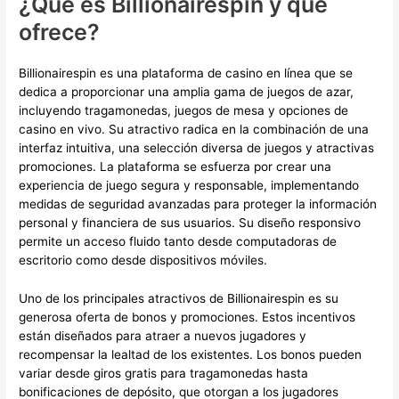
¿Qué es Billionairespin y qué
ofrece?
Billionairespin es una plataforma de casino en línea que se
dedica a proporcionar una amplia gama de juegos de azar,
incluyendo tragamonedas, juegos de mesa y opciones de
casino en vivo. Su atractivo radica en la combinación de una
interfaz intuitiva, una selección diversa de juegos y atractivas
promociones. La plataforma se esfuerza por crear una
experiencia de juego segura y responsable, implementando
medidas de seguridad avanzadas para proteger la información
personal y financiera de sus usuarios. Su diseño responsivo
permite un acceso fluido tanto desde computadoras de
escritorio como desde dispositivos móviles.
Uno de los principales atractivos de Billionairespin es su
generosa oferta de bonos y promociones. Estos incentivos
están diseñados para atraer a nuevos jugadores y
recompensar la lealtad de los existentes. Los bonos pueden
variar desde giros gratis para tragamonedas hasta
bonificaciones de depósito, que otorgan a los jugadores