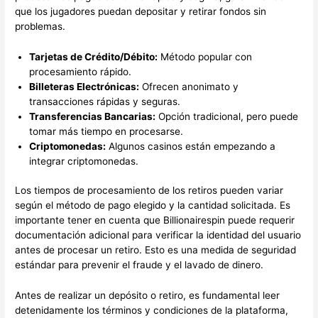
que los jugadores puedan depositar y retirar fondos sin
problemas.
Tarjetas de Crédito/Débito:
Método popular con
procesamiento rápido.
Billeteras Electrónicas:
Ofrecen anonimato y
transacciones rápidas y seguras.
Transferencias Bancarias:
Opción tradicional, pero puede
tomar más tiempo en procesarse.
Criptomonedas:
Algunos casinos están empezando a
integrar criptomonedas.
Los tiempos de procesamiento de los retiros pueden variar
según el método de pago elegido y la cantidad solicitada. Es
importante tener en cuenta que Billionairespin puede requerir
documentación adicional para verificar la identidad del usuario
antes de procesar un retiro. Esto es una medida de seguridad
estándar para prevenir el fraude y el lavado de dinero.
Antes de realizar un depósito o retiro, es fundamental leer
detenidamente los términos y condiciones de la plataforma,