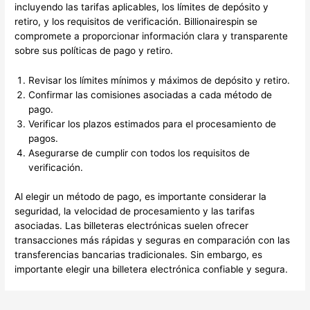
incluyendo las tarifas aplicables, los límites de depósito y
retiro, y los requisitos de verificación. Billionairespin se
compromete a proporcionar información clara y transparente
sobre sus políticas de pago y retiro.
Revisar los límites mínimos y máximos de depósito y retiro.
Confirmar las comisiones asociadas a cada método de
pago.
Verificar los plazos estimados para el procesamiento de
pagos.
Asegurarse de cumplir con todos los requisitos de
verificación.
Al elegir un método de pago, es importante considerar la
seguridad, la velocidad de procesamiento y las tarifas
asociadas. Las billeteras electrónicas suelen ofrecer
transacciones más rápidas y seguras en comparación con las
transferencias bancarias tradicionales. Sin embargo, es
importante elegir una billetera electrónica confiable y segura.