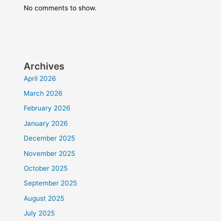
No comments to show.
Archives
April 2026
March 2026
February 2026
January 2026
December 2025
November 2025
October 2025
September 2025
August 2025
July 2025