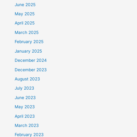
June 2025
May 2025
April 2025
March 2025
February 2025
January 2025
December 2024
December 2023
August 2023
July 2023
June 2023
May 2023
April 2023
March 2023
February 2023