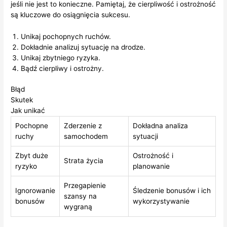
jeśli nie jest to konieczne. Pamiętaj, że cierpliwość i ostrożność
są kluczowe do osiągnięcia sukcesu.
Unikaj pochopnych ruchów.
Dokładnie analizuj sytuację na drodze.
Unikaj zbytniego ryzyka.
Bądź cierpliwy i ostrożny.
Błąd
Skutek
Jak unikać
Pochopne
Zderzenie z
Dokładna analiza
ruchy
samochodem
sytuacji
Zbyt duże
Ostrożność i
Strata życia
ryzyko
planowanie
Przegapienie
Ignorowanie
Śledzenie bonusów i ich
szansy na
bonusów
wykorzystywanie
wygraną