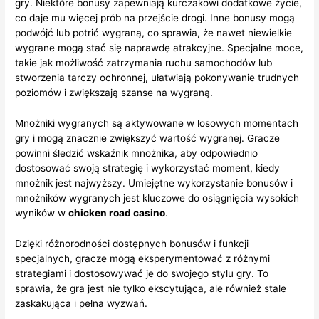
gry. Niektóre bonusy zapewniają kurczakowi dodatkowe życie,
co daje mu więcej prób na przejście drogi. Inne bonusy mogą
podwójć lub potrić wygraną, co sprawia, że nawet niewielkie
wygrane mogą stać się naprawdę atrakcyjne. Specjalne moce,
takie jak możliwość zatrzymania ruchu samochodów lub
stworzenia tarczy ochronnej, ułatwiają pokonywanie trudnych
poziomów i zwiększają szanse na wygraną.
Mnożniki wygranych są aktywowane w losowych momentach
gry i mogą znacznie zwiększyć wartość wygranej. Gracze
powinni śledzić wskaźnik mnożnika, aby odpowiednio
dostosować swoją strategię i wykorzystać moment, kiedy
mnożnik jest najwyższy. Umiejętne wykorzystanie bonusów i
mnożników wygranych jest kluczowe do osiągnięcia wysokich
wyników w
chicken road casino
.
Dzięki różnorodności dostępnych bonusów i funkcji
specjalnych, gracze mogą eksperymentować z różnymi
strategiami i dostosowywać je do swojego stylu gry. To
sprawia, że gra jest nie tylko ekscytująca, ale również stale
zaskakująca i pełna wyzwań.