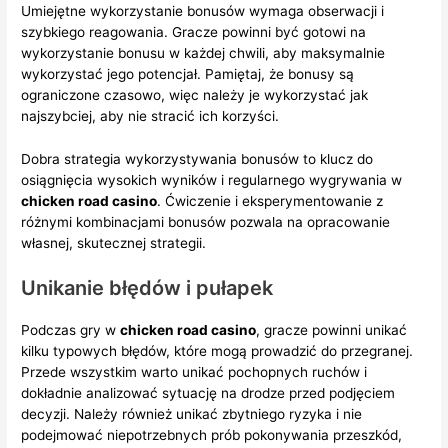
Umiejętne wykorzystanie bonusów wymaga obserwacji i
szybkiego reagowania. Gracze powinni być gotowi na
wykorzystanie bonusu w każdej chwili, aby maksymalnie
wykorzystać jego potencjał. Pamiętaj, że bonusy są
ograniczone czasowo, więc należy je wykorzystać jak
najszybciej, aby nie stracić ich korzyści.
Dobra strategia wykorzystywania bonusów to klucz do
osiągnięcia wysokich wyników i regularnego wygrywania w
chicken road casino
. Ćwiczenie i eksperymentowanie z
różnymi kombinacjami bonusów pozwala na opracowanie
własnej, skutecznej strategii.
Unikanie błędów i pułapek
Podczas gry w
chicken road casino
, gracze powinni unikać
kilku typowych błędów, które mogą prowadzić do przegranej.
Przede wszystkim warto unikać pochopnych ruchów i
dokładnie analizować sytuację na drodze przed podjęciem
decyzji. Należy również unikać zbytniego ryzyka i nie
podejmować niepotrzebnych prób pokonywania przeszkód,