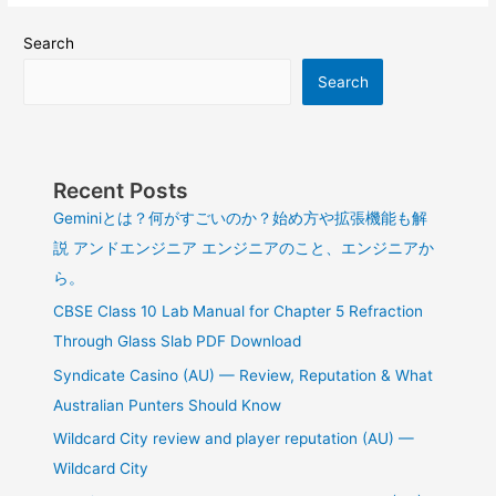
Search
Search
Recent Posts
Geminiとは？何がすごいのか？始め方や拡張機能も解
説 アンドエンジニア エンジニアのこと、エンジニアか
ら。
CBSE Class 10 Lab Manual for Chapter 5 Refraction
Through Glass Slab PDF Download
Syndicate Casino (AU) — Review, Reputation & What
Australian Punters Should Know
Wildcard City review and player reputation (AU) —
Wildcard City