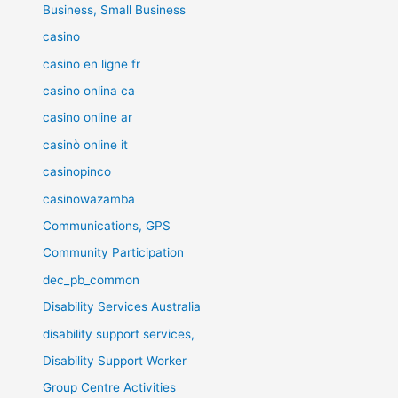
Business, Small Business
casino
casino en ligne fr
casino onlina ca
casino online ar
casinò online it
casinopinco
casinowazamba
Communications, GPS
Community Participation
dec_pb_common
Disability Services Australia
disability support services,
Disability Support Worker
Group Centre Activities