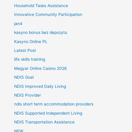
Household Tasks Assistance
Innovative Community Participation
jan4
kasyno bonus bez depozytu
Kasyno Online PL
Latest Post
life skills training
Magyar Online Casino 2026
NDIS Goal
NDIS Improved Daily Living
NDIS Provider
ndis short term accommodation providers
NDIS Supported Independent Living
NDIS Transportation Assistance
NEW