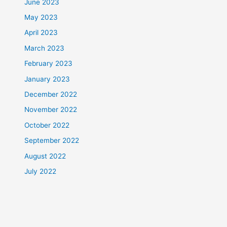
June 2023
May 2023
April 2023
March 2023
February 2023
January 2023
December 2022
November 2022
October 2022
September 2022
August 2022
July 2022