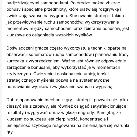
nadjeżdżającymi samochodami. Po drodze można zbierać
bonusy i specjalne przedmioty, które ułatwiają rozgrywkę i
zwiększają szanse na wygraną. Stosowanie strategii, takich
jak przewidywanie ruchu samochodów, wykorzystywanie
momentów między samochodami oraz zbieranie bonusów, jest
kluczowe do osiągnięcia wysokich wyników.
Doświadczeni gracze często wykorzystują techniki oparte na
obserwacji schematów ruchu samochodów i planowaniu trasy
kurczaka z wyprzedzeniem. Ważne jest również odpowiednie
zarządzanie bonusami, aby wykorzystać je w momentach
krytycznych. Ćwiczenie i doskonalenie umiejętności
strategicznego myślenia pozwala na systematyczne
poprawianie wyników i zwiększanie szans na wygraną.
Dobre opanowanie mechaniki gry i strategii, pozwala nie tylko
cieszyć się z zabawy, ale również osiągać satysfakcjonujące
rezultaty i wygrywać coraz większe nagrody. Pamiętaj, że
kluczem do sukcesu jest cierpliwość, koncentracja i
umiejętność szybkiego reagowania na zmieniające się warunki
gry.