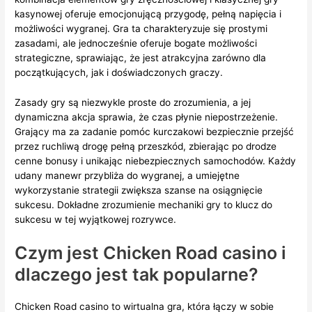
kasynowej oferuje emocjonującą przygodę, pełną napięcia i
możliwości wygranej. Gra ta charakteryzuje się prostymi
zasadami, ale jednocześnie oferuje bogate możliwości
strategiczne, sprawiając, że jest atrakcyjna zarówno dla
początkujących, jak i doświadczonych graczy.
Zasady gry są niezwykle proste do zrozumienia, a jej
dynamiczna akcja sprawia, że czas płynie niepostrzeżenie.
Grający ma za zadanie pomóc kurczakowi bezpiecznie przejść
przez ruchliwą drogę pełną przeszkód, zbierając po drodze
cenne bonusy i unikając niebezpiecznych samochodów. Każdy
udany manewr przybliża do wygranej, a umiejętne
wykorzystanie strategii zwiększa szanse na osiągnięcie
sukcesu. Dokładne zrozumienie mechaniki gry to klucz do
sukcesu w tej wyjątkowej rozrywce.
Czym jest Chicken Road casino i
dlaczego jest tak popularne?
Chicken Road casino to wirtualna gra, która łączy w sobie