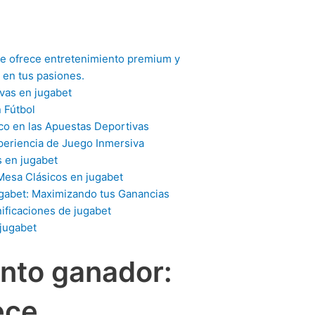
 te ofrece entretenimiento premium y
 en tus pasiones.
vas en jugabet
n Fútbol
ico en las Apuestas Deportivas
xperiencia de Juego Inmersiva
 en jugabet
 Mesa Clásicos en jugabet
ugabet: Maximizando tus Ganancias
ficaciones de jugabet
jugabet
into ganador:
ece