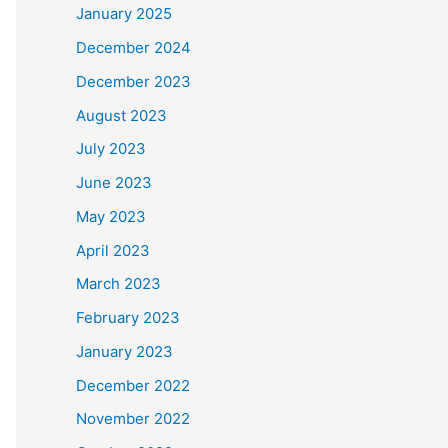
January 2025
December 2024
December 2023
August 2023
July 2023
June 2023
May 2023
April 2023
March 2023
February 2023
January 2023
December 2022
November 2022