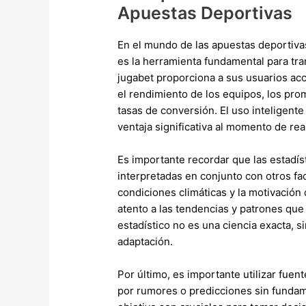
Apuestas Deportivas
En el mundo de las apuestas deportivas,
es la herramienta fundamental para tra
jugabet proporciona a sus usuarios ac
el rendimiento de los equipos, los pro
tasas de conversión. El uso inteligent
ventaja significativa al momento de rea
Es importante recordar que las estadíst
interpretadas en conjunto con otros fac
condiciones climáticas y la motivación
atento a las tendencias y patrones que 
estadístico no es una ciencia exacta, 
adaptación.
Por último, es importante utilizar fuent
por rumores o predicciones sin fundame