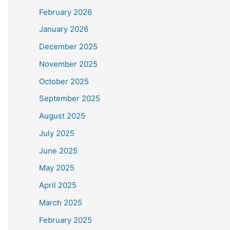
February 2026
January 2026
December 2025
November 2025
October 2025
September 2025
August 2025
July 2025
June 2025
May 2025
April 2025
March 2025
February 2025