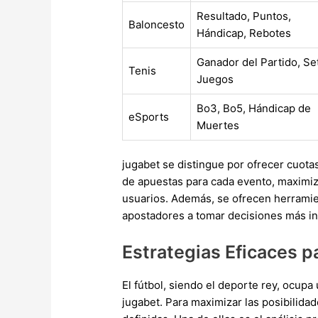
Resultado, Puntos,
Baloncesto
Hándicap, Rebotes
Ganador del Partido, Se
Tenis
Juegos
Bo3, Bo5, Hándicap de
eSports
Muertes
jugabet se distingue por ofrecer cuot
de apuestas para cada evento, maximiz
usuarios. Además, se ofrecen herramien
apostadores a tomar decisiones más i
Estrategias Eficaces p
El fútbol, siendo el deporte rey, ocupa
jugabet. Para maximizar las posibilidad