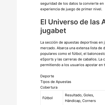
seguridad de los datos la convierte e
experiencia de juego de primer nivel.
El Universo de las
jugabet
La sección de apuestas deportivas en 
mercado. Abarca una extensa lista de d
populares como el fútbol, el baloncest
eSports y las carreras de caballos. La
permitiendo a los usuarios apostar en
Deporte
Tipos de Apuestas
Cobertura
Resultado, Goles,
Fútbol
Hándicap, Corners