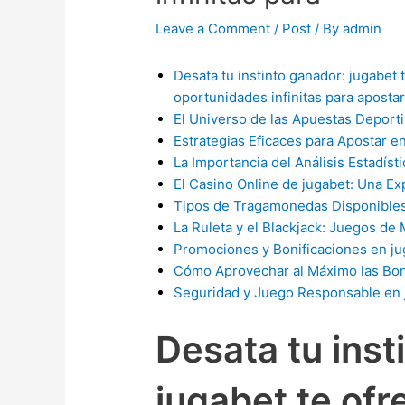
Leave a Comment
/
Post
/ By
admin
Desata tu instinto ganador: jugabet
oportunidades infinitas para apostar
El Universo de las Apuestas Deporti
Estrategias Eficaces para Apostar e
La Importancia del Análisis Estadíst
El Casino Online de jugabet: Una E
Tipos de Tragamonedas Disponibles
La Ruleta y el Blackjack: Juegos de
Promociones y Bonificaciones en j
Cómo Aprovechar al Máximo las Boni
Seguridad y Juego Responsable en 
Desata tu inst
jugabet te ofr