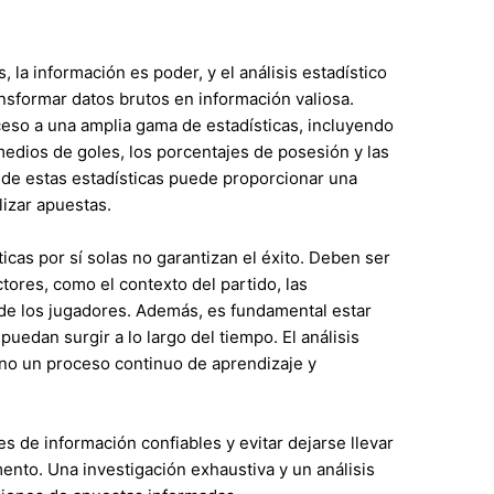
 la información es poder, y el análisis estadístico
nsformar datos brutos en información valiosa.
ceso a una amplia gama de estadísticas, incluyendo
medios de goles, los porcentajes de posesión y las
e de estas estadísticas puede proporcionar una
lizar apuestas.
icas por sí solas no garantizan el éxito. Deben ser
tores, como el contexto del partido, las
 de los jugadores. Además, es fundamental estar
puedan surgir a lo largo del tiempo. El análisis
sino un proceso continuo de aprendizaje y
es de información confiables y evitar dejarse llevar
nto. Una investigación exhaustiva y un análisis