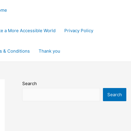
ome
ate a More Accessible World
Privacy Policy
s & Conditions
Thank you
Search
Search