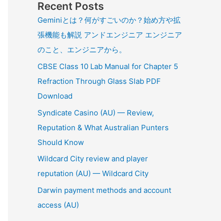
Recent Posts
Geminiとは？何がすごいのか？始め方や拡
張機能も解説 アンドエンジニア エンジニア
のこと、エンジニアから。
CBSE Class 10 Lab Manual for Chapter 5
Refraction Through Glass Slab PDF
Download
Syndicate Casino (AU) — Review,
Reputation & What Australian Punters
Should Know
Wildcard City review and player
reputation (AU) — Wildcard City
Darwin payment methods and account
access (AU)