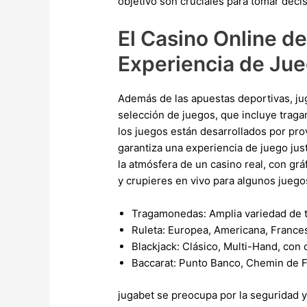
objetivo son cruciales para tomar deci
El Casino Online d
Experiencia de Jue
Además de las apuestas deportivas, ju
selección de juegos, que incluye traga
los juegos están desarrollados por pr
garantiza una experiencia de juego jus
la atmósfera de un casino real, con grá
y crupieres en vivo para algunos juego
Tragamonedas: Amplia variedad de t
Ruleta: Europea, Americana, France
Blackjack: Clásico, Multi-Hand, con 
Baccarat: Punto Banco, Chemin de F
jugabet se preocupa por la seguridad y 