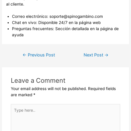
al cliente.
Correo electrónico: soporte@spinogambino.com
Chat en vivo: Disponible 24/7 en la página web
Preguntas frecuentes: Sección detallada en la página de
ayuda
Post
←
Previous Post
Next Post
→
navigation
Leave a Comment
Your email address will not be published.
Required fields
are marked
*
Type
here..