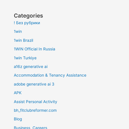
Categories
! Без рубрики
1win
1win Brazil
1WIN Official In Russia
1win Turkiye
a16z generative ai
Accommodation & Tenancy Assistance
adobe generative ai 3
APK
Assist Personal Activity
bh_fitclubreformer.com
Blog
Business, Careers