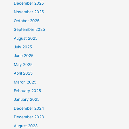
December 2025
November 2025
October 2025
September 2025
August 2025
July 2025
June 2025
May 2025
April 2025
March 2025
February 2025
January 2025
December 2024
December 2023
August 2023