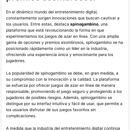
En el dinámico mundo del entretenimiento digital,
constantemente surgen innovaciones que buscan cautivar a
los usuarios. Entre estas, destaca
spinogambino
, una
plataforma que está revolucionando la forma en que
experimentamos los juegos de azar en línea. Con una amplia
gama de opciones y premios asombrosos, spinogambino se ha
posicionado rápidamente como un líder en la industria,
ofreciendo una experiencia única y emocionante para los
jugadores.
La popularidad de spinogambino se debe, en gran medida, a
su compromiso con la innovación y la calidad. La plataforma
se esfuerza por ofrecer juegos de azar en línea de manera
responsable, promoviendo el juego seguro y protegiendo a los
jugadores de posibles riesgos. Además, spinogambino se
distingue por su interfaz intuitiva y fácil de usar, que permite a
los usuarios disfrutar de sus juegos favoritos sin
complicaciones.
A medida que la industria del entretenimiento digital continúa