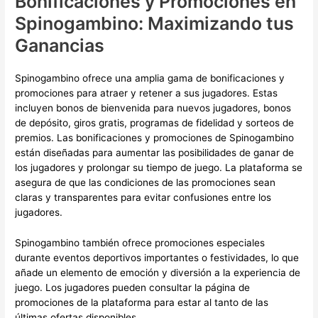
Bonificaciones y Promociones en
Spinogambino: Maximizando tus
Ganancias
Spinogambino ofrece una amplia gama de bonificaciones y
promociones para atraer y retener a sus jugadores. Estas
incluyen bonos de bienvenida para nuevos jugadores, bonos
de depósito, giros gratis, programas de fidelidad y sorteos de
premios. Las bonificaciones y promociones de Spinogambino
están diseñadas para aumentar las posibilidades de ganar de
los jugadores y prolongar su tiempo de juego. La plataforma se
asegura de que las condiciones de las promociones sean
claras y transparentes para evitar confusiones entre los
jugadores.
Spinogambino también ofrece promociones especiales
durante eventos deportivos importantes o festividades, lo que
añade un elemento de emoción y diversión a la experiencia de
juego. Los jugadores pueden consultar la página de
promociones de la plataforma para estar al tanto de las
últimas ofertas disponibles.