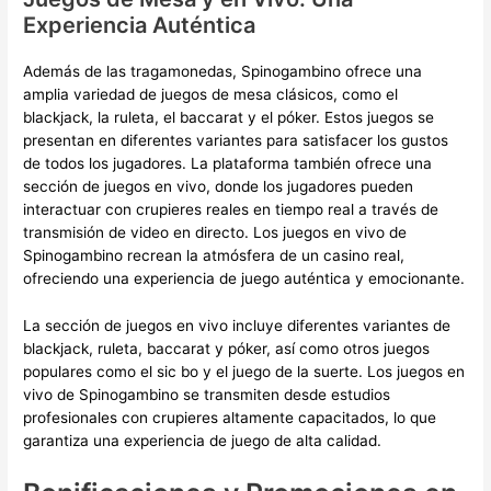
Experiencia Auténtica
Además de las tragamonedas, Spinogambino ofrece una
amplia variedad de juegos de mesa clásicos, como el
blackjack, la ruleta, el baccarat y el póker. Estos juegos se
presentan en diferentes variantes para satisfacer los gustos
de todos los jugadores. La plataforma también ofrece una
sección de juegos en vivo, donde los jugadores pueden
interactuar con crupieres reales en tiempo real a través de
transmisión de video en directo. Los juegos en vivo de
Spinogambino recrean la atmósfera de un casino real,
ofreciendo una experiencia de juego auténtica y emocionante.
La sección de juegos en vivo incluye diferentes variantes de
blackjack, ruleta, baccarat y póker, así como otros juegos
populares como el sic bo y el juego de la suerte. Los juegos en
vivo de Spinogambino se transmiten desde estudios
profesionales con crupieres altamente capacitados, lo que
garantiza una experiencia de juego de alta calidad.