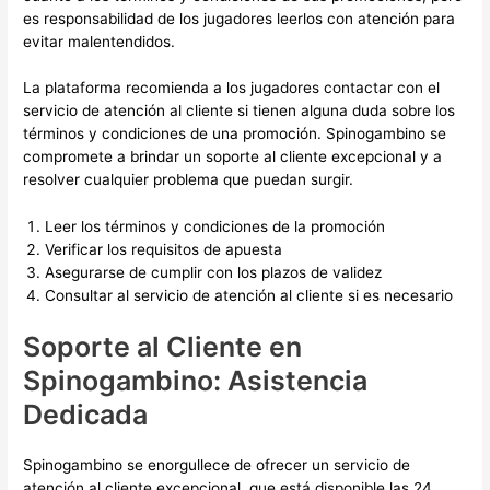
es responsabilidad de los jugadores leerlos con atención para
evitar malentendidos.
La plataforma recomienda a los jugadores contactar con el
servicio de atención al cliente si tienen alguna duda sobre los
términos y condiciones de una promoción. Spinogambino se
compromete a brindar un soporte al cliente excepcional y a
resolver cualquier problema que puedan surgir.
Leer los términos y condiciones de la promoción
Verificar los requisitos de apuesta
Asegurarse de cumplir con los plazos de validez
Consultar al servicio de atención al cliente si es necesario
Soporte al Cliente en
Spinogambino: Asistencia
Dedicada
Spinogambino se enorgullece de ofrecer un servicio de
atención al cliente excepcional, que está disponible las 24