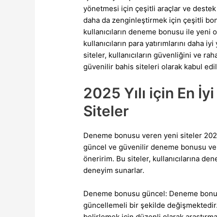
yönetmesi için çeşitli araçlar ve destek 
daha da zenginleştirmek için çeşitli bo
kullanıcıların deneme bonusu ile yeni o
kullanıcıların para yatırımlarını daha iy
siteler, kullanıcıların güvenliğini ve ra
güvenilir bahis siteleri olarak kabul edili
2025 Yılı için En 
Siteler
Deneme bonusu veren yeni siteler 2025 y
güncel ve güvenilir deneme bonusu ver
öneririm. Bu siteler, kullanıcılarına d
deneyim sunarlar.
Deneme bonusu güncel: Deneme bonusu 
güncellemeli bir şekilde değişmektedir
belirlemek için düzenli olarak araştırma