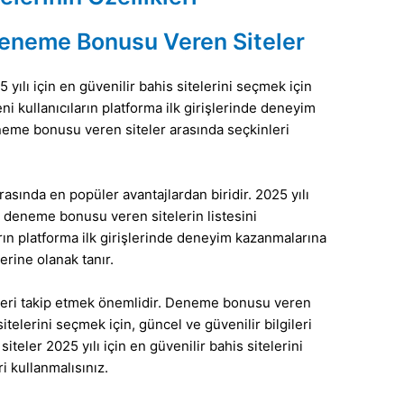
 Deneme Bonusu Veren Siteler
ılı için en güvenilir bahis sitelerini seçmek için
i kullanıcıların platforma ilk girişlerinde deneyim
eneme bonusu veren siteler arasında seçkinleri
sında en popüler avantajlardan biridir. 2025 yılı
a, deneme bonusu veren sitelerin listesini
ların platforma ilk girişlerinde deneyim kazanmalarına
erine olanak tanır.
leri takip etmek önemlidir. Deneme bonusu veren
sitelerini seçmek için, güncel ve güvenilir bilgileri
eler 2025 yılı için en güvenilir bahis sitelerini
i kullanmalısınız.