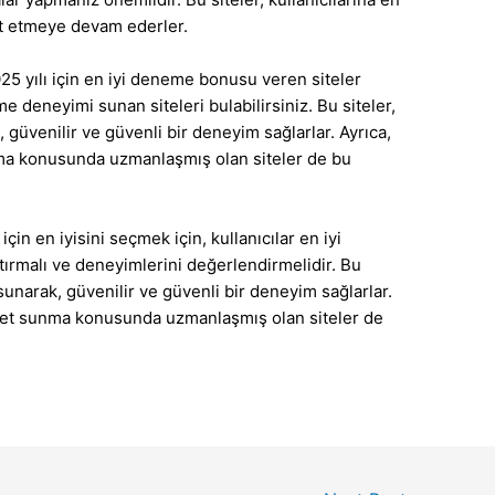
t etmeye devam ederler.
5 yılı için en iyi deneme bonusu veren siteler
e deneyimi sunan siteleri bulabilirsiniz. Bu siteler,
güvenilir ve güvenli bir deneyim sağlarlar. Ayrıca,
unma konusunda uzmanlaşmış olan siteler de bu
in en iyisini seçmek için, kullanıcılar en iyi
tırmalı ve deneyimlerini değerlendirmelidir. Bu
sunarak, güvenilir ve güvenli bir deneyim sağlarlar.
hizmet sunma konusunda uzmanlaşmış olan siteler de