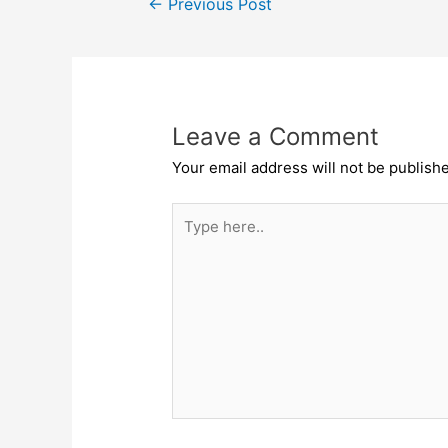
←
Previous Post
navigation
Leave a Comment
Your email address will not be publish
Type
here..