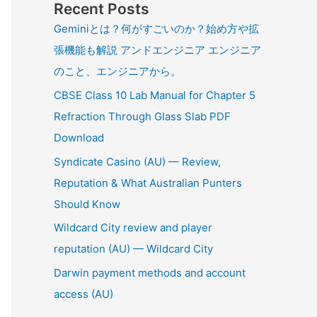
Recent Posts
Geminiとは？何がすごいのか？始め方や拡
張機能も解説 アンドエンジニア エンジニア
のこと、エンジニアから。
CBSE Class 10 Lab Manual for Chapter 5
Refraction Through Glass Slab PDF
Download
Syndicate Casino (AU) — Review,
Reputation & What Australian Punters
Should Know
Wildcard City review and player
reputation (AU) — Wildcard City
Darwin payment methods and account
access (AU)