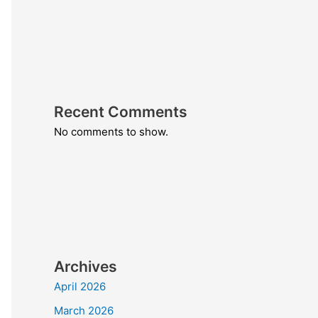
Recent Comments
No comments to show.
Archives
April 2026
March 2026