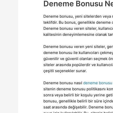
Deneme Bonusu Nedi
Deneme bonusu, yeni sitelerden veya me
teklifdir. Bu bonus, genellikle deneme oy
Deneme bonusu veren siteler, kullanıcıl
kalitesinin deneyimlemesine olanak tan
Deneme bonusu veren yeni siteler, genel
deneme bonusu ile kullanıcıları çekmey
güvenilir ve güvenli olanları seçmek ö
siteler arasında popülerdir ve kullanıcıl
çeşitli seçenekler sunar.
Deneme bonusu nasıl
deneme bonusu v
sitenin deneme bonusu politikasını kont
sonra veya belirli bir koşulu yerine g
bonusu, genellikle belirli bir süre için
saat arasında değişebilir. Deneme bonusu