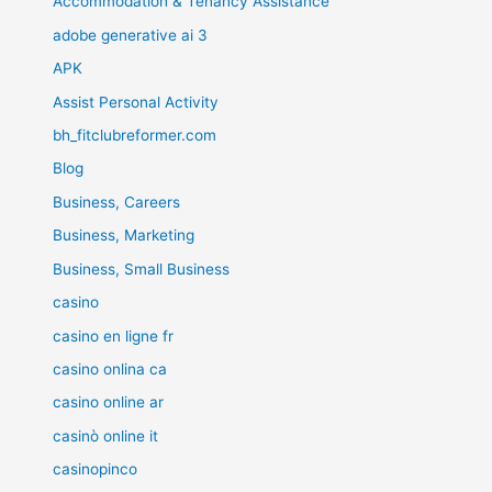
Accommodation & Tenancy Assistance
adobe generative ai 3
APK
Assist Personal Activity
bh_fitclubreformer.com
Blog
Business, Careers
Business, Marketing
Business, Small Business
casino
casino en ligne fr
casino onlina ca
casino online ar
casinò online it
casinopinco