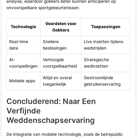
analyse, waardoor gokkers beter kunnen anticiperen op
onvoorspelbare sportgebeurtenissen.
Voordelen voor
Technologie
Toepassingen
Gokkers
Real-time
Snellere
Live inzetten tijdens
data
beslissingen
wedstrijden
AI-
Verhoogde
Strategische
voorspellingen
voorspelbaarheid
wedinzetten
Altijd en overal
Gestroomlijnde
Mobiele apps
toegankelijk
gebruikerservaring
Concluderend: Naar Een
Verfijnde
Weddenschapservaring
De integratie van mobiele technologie, zoals de betrepublic