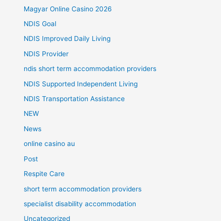
Magyar Online Casino 2026
NDIS Goal
NDIS Improved Daily Living
NDIS Provider
ndis short term accommodation providers
NDIS Supported Independent Living
NDIS Transportation Assistance
NEW
News
online casino au
Post
Respite Care
short term accommodation providers
specialist disability accommodation
Uncategorized