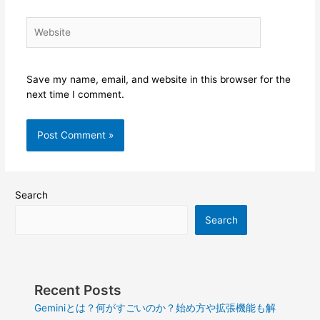
Website
Save my name, email, and website in this browser for the
next time I comment.
Search
Search
Recent Posts
Geminiとは？何がすごいのか？始め方や拡張機能も解