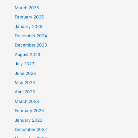
March 2025
February 2025
January 2025
December 2024
December 2023
August 2023
July 2023
June 2023
May 2023
April 2023
March 2023
February 2023
January 2023
December 2022