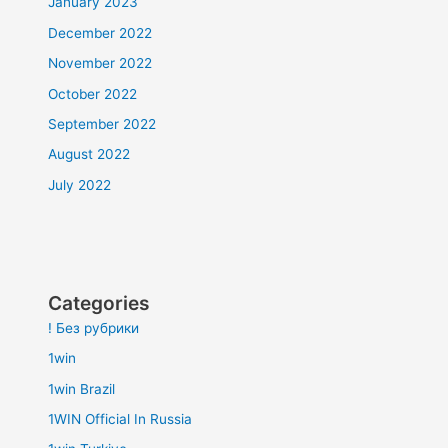
January 2023
December 2022
November 2022
October 2022
September 2022
August 2022
July 2022
Categories
! Без рубрики
1win
1win Brazil
1WIN Official In Russia