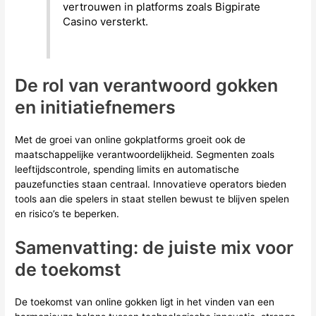
vertrouwen in platforms zoals Bigpirate
Casino versterkt.
De rol van verantwoord gokken
en initiatiefnemers
Met de groei van online gokplatforms groeit ook de
maatschappelijke verantwoordelijkheid. Segmenten zoals
leeftijdscontrole, spending limits en automatische
pauzefuncties staan centraal. Innovatieve operators bieden
tools aan die spelers in staat stellen bewust te blijven spelen
en risico’s te beperken.
Samenvatting: de juiste mix voor
de toekomst
De toekomst van online gokken ligt in het vinden van een