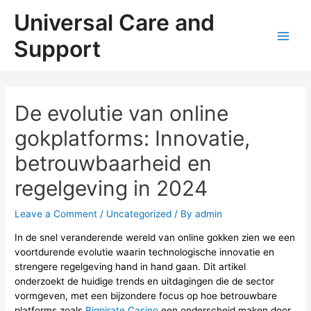
Skip
Universal Care and
to
content
Support
Main
Men
De evolutie van online
gokplatforms: Innovatie,
betrouwbaarheid en
regelgeving in 2024
Leave a Comment
/
Uncategorized
/ By
admin
In de snel veranderende wereld van online gokken zien we een
voortdurende evolutie waarin technologische innovatie en
strengere regelgeving hand in hand gaan. Dit artikel
onderzoekt de huidige trends en uitdagingen die de sector
vormgeven, met een bijzondere focus op hoe betrouwbare
platforms zoals
Bigpirate Casino
een onderscheid maken door