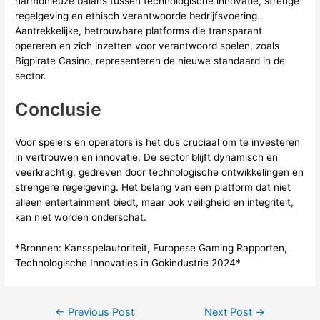
harmonieuze balans tussen technologische innovatie, strenge
regelgeving en ethisch verantwoorde bedrijfsvoering.
Aantrekkelijke, betrouwbare platforms die transparant
opereren en zich inzetten voor verantwoord spelen, zoals
Bigpirate Casino, representeren de nieuwe standaard in de
sector.
Conclusie
Voor spelers en operators is het dus cruciaal om te investeren
in vertrouwen en innovatie. De sector blijft dynamisch en
veerkrachtig, gedreven door technologische ontwikkelingen en
strengere regelgeving. Het belang van een platform dat niet
alleen entertainment biedt, maar ook veiligheid en integriteit,
kan niet worden onderschat.
*Bronnen: Kansspelautoriteit, Europese Gaming Rapporten,
Technologische Innovaties in Gokindustrie 2024*
Post
←
Previous Post
Next Post
→