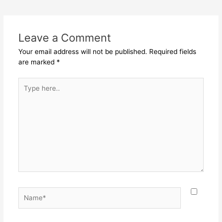
navigation
Leave a Comment
Your email address will not be published.
Required fields
are marked
*
Type
here..
Name*