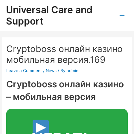
Skip
Universal Care and
to
content
Support
Main
Men
Cryptoboss онлайн казино
мобильная версия.169
Leave a Comment
/
News
/ By
admin
Cryptoboss онлайн казино
– мобильная версия