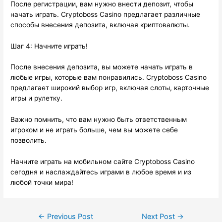
После регистрации, вам нужно внести депозит, чтобы
начать играть. Cryptoboss Casino предлагает различные
способы внесения депозита, включая криптовалюты.
Шаг 4: Начните играть!
После внесения депозита, вы можете начать играть в
любые игры, которые вам понравились. Cryptoboss Casino
предлагает широкий выбор игр, включая слоты, карточные
игры и рулетку.
Важно помнить, что вам нужно быть ответственным
игроком и не играть больше, чем вы можете себе
позволить.
Начните играть на мобильном сайте Cryptoboss Casino
сегодня и наслаждайтесь играми в любое время и из
любой точки мира!
Post
←
Previous Post
Next Post
→