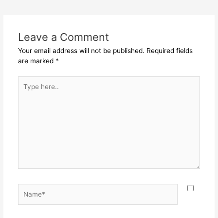
navigation
Leave a Comment
Your email address will not be published.
Required fields
are marked
*
Type
here..
Name*