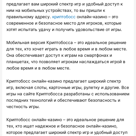
предлагает вам широкий спектр игр и удобный доступ к
ним на мобильных устройствах, то вы пришли к
правильному адресу.
криптобосс
онлайн-казино – это
современное и безопасное место для игроков, которые
хотят испытать удачу и получить удовольствие от игры.
Мобильная версия Криптобосса – это идеальное решение
для тех, кто хочет играть в любое время и в любом месте.
Она обеспечивает доступ к играм на смартфонах и
планшетах, что позволяет игрокам наслаждаться игрой в
любое время и в любом месте.
Криптобосс онлайн-казино предлагает широкий спектр
игр, включая слоты, карточные игры, рулетку и другие. Все
игры на сайте Криптобосса разработаны с использованием
последних технологий и обеспечивают безопасность и
честность игры.
Криптобосс онлайн-казино – это идеальное решение для
тех, кто ищет надежное и безопасное онлайн-казино,
которое предлагает широкий спектр игр и удобный доступ