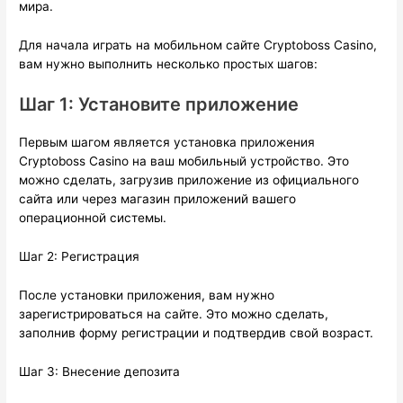
мира.
Для начала играть на мобильном сайте Cryptoboss Casino,
вам нужно выполнить несколько простых шагов:
Шаг 1: Установите приложение
Первым шагом является установка приложения
Cryptoboss Casino на ваш мобильный устройство. Это
можно сделать, загрузив приложение из официального
сайта или через магазин приложений вашего
операционной системы.
Шаг 2: Регистрация
После установки приложения, вам нужно
зарегистрироваться на сайте. Это можно сделать,
заполнив форму регистрации и подтвердив свой возраст.
Шаг 3: Внесение депозита