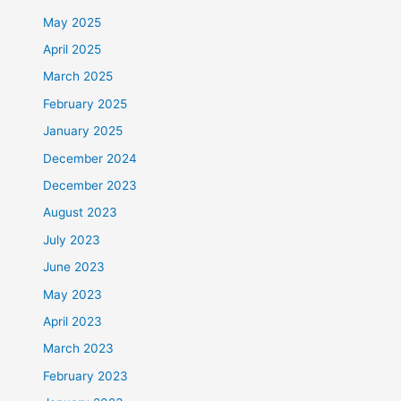
May 2025
April 2025
March 2025
February 2025
January 2025
December 2024
December 2023
August 2023
July 2023
June 2023
May 2023
April 2023
March 2023
February 2023