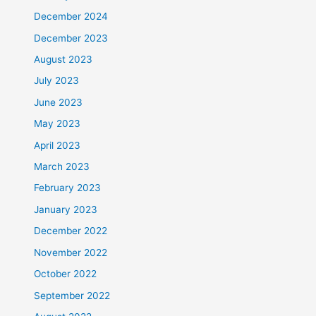
December 2024
December 2023
August 2023
July 2023
June 2023
May 2023
April 2023
March 2023
February 2023
January 2023
December 2022
November 2022
October 2022
September 2022