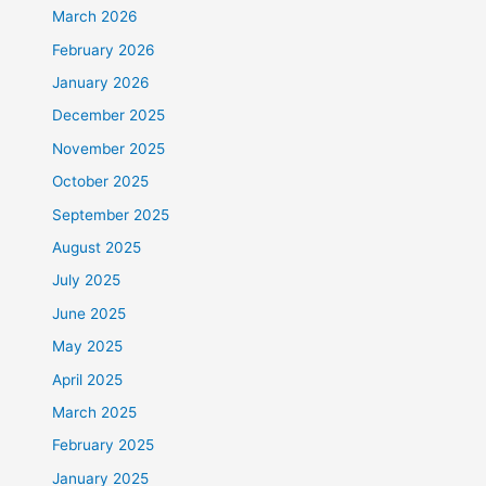
March 2026
February 2026
January 2026
December 2025
November 2025
October 2025
September 2025
August 2025
July 2025
June 2025
May 2025
April 2025
March 2025
February 2025
January 2025