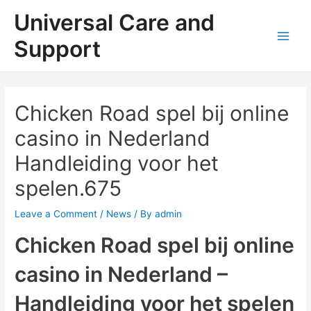
Skip
Universal Care and
to
content
Support
Main
Men
Chicken Road spel bij online
casino in Nederland
Handleiding voor het
spelen.675
Leave a Comment
/
News
/ By
admin
Chicken Road spel bij online
casino in Nederland –
Handleiding voor het spelen