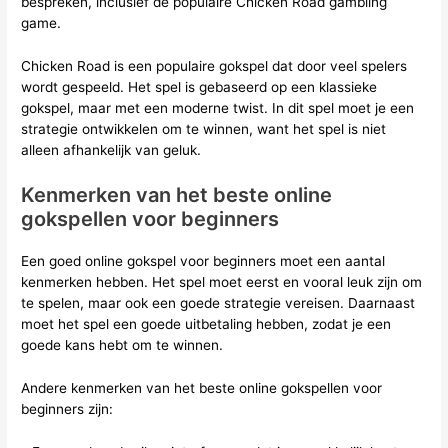
bespreken, inclusief de populaire Chicken Road gambling
game.
Chicken Road is een populaire gokspel dat door veel spelers
wordt gespeeld. Het spel is gebaseerd op een klassieke
gokspel, maar met een moderne twist. In dit spel moet je een
strategie ontwikkelen om te winnen, want het spel is niet
alleen afhankelijk van geluk.
Kenmerken van het beste online
gokspellen voor beginners
Een goed online gokspel voor beginners moet een aantal
kenmerken hebben. Het spel moet eerst en vooral leuk zijn om
te spelen, maar ook een goede strategie vereisen. Daarnaast
moet het spel een goede uitbetaling hebben, zodat je een
goede kans hebt om te winnen.
Andere kenmerken van het beste online gokspellen voor
beginners zijn: