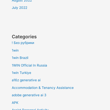
August 2022
July 2022
Categories
! Без рубрики
1win
1win Brazil
1WIN Official In Russia
1win Turkiye
a16z generative ai
Accommodation & Tenancy Assistance
adobe generative ai 3
APK