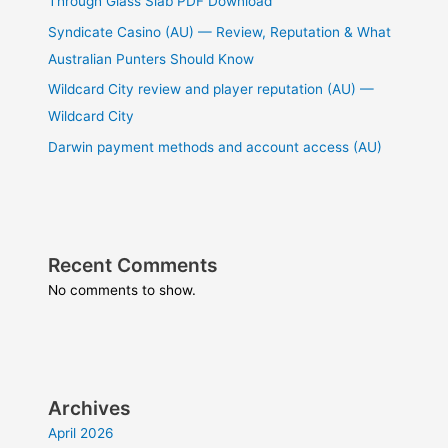
Through Glass Slab PDF Download
Syndicate Casino (AU) — Review, Reputation & What
Australian Punters Should Know
Wildcard City review and player reputation (AU) —
Wildcard City
Darwin payment methods and account access (AU)
Recent Comments
No comments to show.
Archives
April 2026