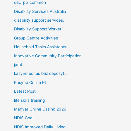
dec_pb_common
Disability Services Australia
disability support services,
Disability Support Worker
Group Centre Activities
Household Tasks Assistance
Innovative Community Participation
jan4
kasyno bonus bez depozytu
Kasyno Online PL
Latest Post
life skills training
Magyar Online Casino 2026
NDIS Goal
NDIS Improved Daily Living