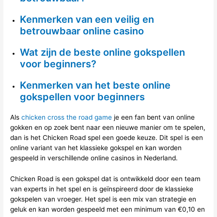
Kenmerken van een veilig en
betrouwbaar online casino
Wat zijn de beste online gokspellen
voor beginners?
Kenmerken van het beste online
gokspellen voor beginners
Als
chicken cross the road game
je een fan bent van online
gokken en op zoek bent naar een nieuwe manier om te spelen,
dan is het Chicken Road spel een goede keuze. Dit spel is een
online variant van het klassieke gokspel en kan worden
gespeeld in verschillende online casinos in Nederland.
Chicken Road is een gokspel dat is ontwikkeld door een team
van experts in het spel en is geïnspireerd door de klassieke
gokspelen van vroeger. Het spel is een mix van strategie en
geluk en kan worden gespeeld met een minimum van €0,10 en