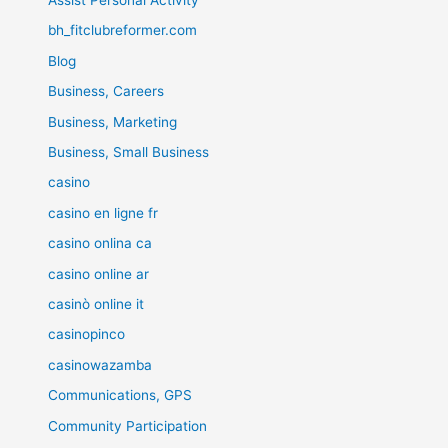
Assist Personal Activity
bh_fitclubreformer.com
Blog
Business, Careers
Business, Marketing
Business, Small Business
casino
casino en ligne fr
casino onlina ca
casino online ar
casinò online it
casinopinco
casinowazamba
Communications, GPS
Community Participation