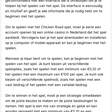
geconfronteerd met een interface die is ontworpen om je te
helpen bij het spelen van het spel. De interface is eenvoudig
en intuïtief en geeft je alle informatie die je nodig hebt om te
beginnen met het spelen.
Om te spelen met het Chicken Road spel, moet je eerst een
account openen bij een online casino in Nederland dat het spel
aanbiedt. Vervolgens kan je het spel downloaden en installeren
op je computer of mobiel apparaat en kan je beginnen met het
spelen.
Wanneer je klaar bent om te spelen, kan je beginnen met het
spelen van het spel. Je kunt kiezen uit verschillende
spelopties, zoals het spelen met een minimum van €0,10 of
het spelen met een maximum van €100 per spel. Je kunt ook
kiezen uit verschillende spelmodi, zoals het spelen met een
vast bedrag of het spelen met een variabel bedrag.
Om te winnen in het spel, moet je een strategie ontwikkelen
om de juiste keuzes te maken en de juiste beslissingen te
nemen. Het spel is een mix van strategie en geluk en kan
worden gespeeld met een minimum van €0,10 en een