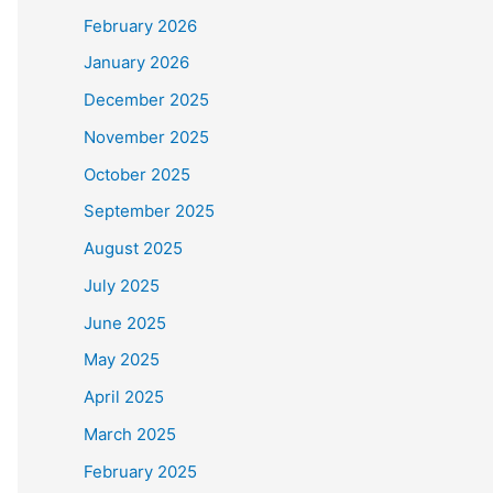
February 2026
January 2026
December 2025
November 2025
October 2025
September 2025
August 2025
July 2025
June 2025
May 2025
April 2025
March 2025
February 2025