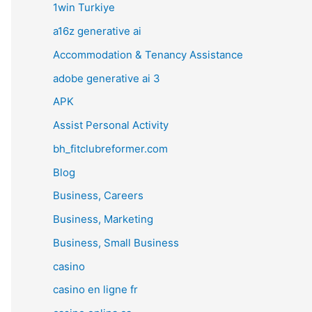
1win Turkiye
a16z generative ai
Accommodation & Tenancy Assistance
adobe generative ai 3
APK
Assist Personal Activity
bh_fitclubreformer.com
Blog
Business, Careers
Business, Marketing
Business, Small Business
casino
casino en ligne fr