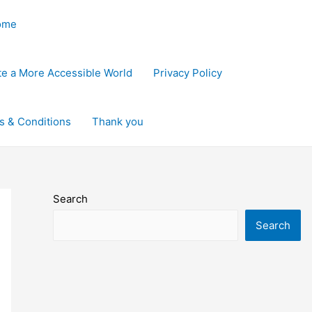
ome
ate a More Accessible World
Privacy Policy
s & Conditions
Thank you
Search
Search