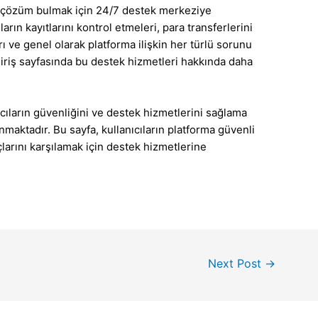
lde çözüm bulmak için 24/7 destek merkeziye
ların kayıtlarını kontrol etmeleri, para transferlerini
ı ve genel olarak platforma ilişkin her türlü sorunu
giriş sayfasında bu destek hizmetleri hakkında daha
cıların güvenliğini ve destek hizmetlerini sağlama
aktadır. Bu sayfa, kullanıcıların platforma güvenli
açlarını karşılamak için destek hizmetlerine
Next Post
→