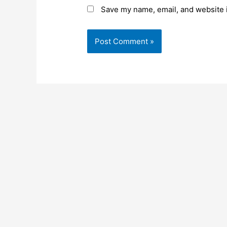
Save my name, email, and website i