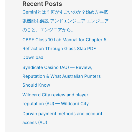
Recent Posts
Geminiとは？何がすごいのか？始め方や拡
張機能も解説 アンドエンジニア エンジニア
のこと、エンジニアから。
CBSE Class 10 Lab Manual for Chapter 5
Refraction Through Glass Slab PDF
Download
Syndicate Casino (AU) — Review,
Reputation & What Australian Punters
Should Know
Wildcard City review and player
reputation (AU) — Wildcard City
Darwin payment methods and account
access (AU)