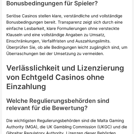
Bonusbedingungen für Spieler?
Seriöse Casinos stellen klare, verständliche und vollständige
Bonusbedingungen bereit. Transparenz zeigt sich durch eine
einfache Lesbarkeit, klare Formulierungen ohne versteckte
Klauseln und eine vollständige Angaben zu Umsatz,
Einschränkungen, Verfallfristen und Auszahlungslimits.
Überprüfen Sie, ob alle Bedingungen leicht zugänglich sind, um
Überraschungen bei der Umsetzung zu vermeiden.
Verlässlichkeit und Lizenzierung
von Echtgeld Casinos ohne
Einzahlung
Welche Regulierungsbehörden sind
relevant für die Bewertung?
Die wichtigsten Regulierungsbehörden sind die Malta Gaming
Authority (MGA), die UK Gambling Commission (UKGC) und die
Gibraltar Regulatory Authority. Lizenzen dieser Behörden