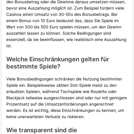
den Bonusbetrag oder die Gewinne daraus umsetzen müssen,
bevor eine Auszahlung möglich ist. Zum Beispiel fordern viele
Casinos einen Umsatz von 30-50x des Bonusbetrags. Bei
einem Bonus von 10 Euro bedeutet das, dass Sie Spiele im
Wert von 300 bis 500 Euro spielen müssen, um den Gewinn
auszahlen lassen zu können. Solche Bedingungen sind
essenziell, da sie beeinflussen, wie realistisch eine Auszahlung
ist.
Welche Einschränkungen gelten für
bestimmte Spiele?
Viele Bonusbedingungen schränken die Nutzung bestimmter
Spiele ein. Beispielsweise zählen Slot-Spiele meist zu den
erlaubten Spielen, während Tischspiele wie Roulette oder
Blackjack teilweise ausgeschlossen sind oder nur mit geringem
Prozentsatz auf die Umsatzanforderungen angerechnet
werden. Es ist wichtig, diese Einschränkungen zu kennen, um
keine unerwarteten Verluste zu riskieren.
Wie transparent sind die