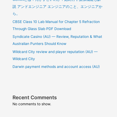
説 アンドエンジニア エンジニアのこと、エンジニアか
ら。
CBSE Class 10 Lab Manual for Chapter 5 Refraction
Through Glass Slab PDF Download
Syndicate Casino (AU) — Review, Reputation & What
Australian Punters Should Know
Wildcard City review and player reputation (AU) —
Wildcard City
Darwin payment methods and account access (AU)
Recent Comments
No comments to show.