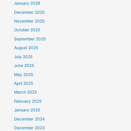
January 2026
December 2025
November 2025
October 2025
September 2025
August 2025
July 2025
June 2025
May 2025
April 2025
March 2025
February 2025
January 2025
December 2024
December 2023