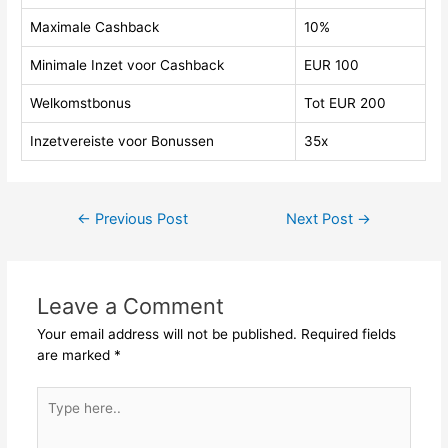
Maximale Cashback
10%
Minimale Inzet voor Cashback
EUR 100
Welkomstbonus
Tot EUR 200
Inzetvereiste voor Bonussen
35x
Post
←
Previous Post
Next Post
→
navigation
Leave a Comment
Your email address will not be published.
Required fields
are marked
*
Type
here..