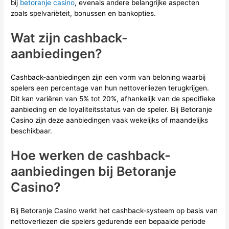
bij
betoranje casino
, evenals andere belangrijke aspecten
zoals spelvariëteit, bonussen en bankopties.
Wat zijn cashback-
aanbiedingen?
Cashback-aanbiedingen zijn een vorm van beloning waarbij
spelers een percentage van hun nettoverliezen terugkrijgen.
Dit kan variëren van 5% tot 20%, afhankelijk van de specifieke
aanbieding en de loyaliteitsstatus van de speler. Bij Betoranje
Casino zijn deze aanbiedingen vaak wekelijks of maandelijks
beschikbaar.
Hoe werken de cashback-
aanbiedingen bij Betoranje
Casino?
Bij Betoranje Casino werkt het cashback-systeem op basis van
nettoverliezen die spelers gedurende een bepaalde periode