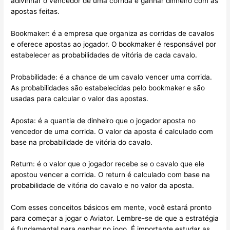
adivinhar o vencedor de uma corrida e ganhar dinheiro com as
apostas feitas.
Bookmaker: é a empresa que organiza as corridas de cavalos
e oferece apostas ao jogador. O bookmaker é responsável por
estabelecer as probabilidades de vitória de cada cavalo.
Probabilidade: é a chance de um cavalo vencer uma corrida.
As probabilidades são estabelecidas pelo bookmaker e são
usadas para calcular o valor das apostas.
Aposta: é a quantia de dinheiro que o jogador aposta no
vencedor de uma corrida. O valor da aposta é calculado com
base na probabilidade de vitória do cavalo.
Return: é o valor que o jogador recebe se o cavalo que ele
apostou vencer a corrida. O return é calculado com base na
probabilidade de vitória do cavalo e no valor da aposta.
Com esses conceitos básicos em mente, você estará pronto
para começar a jogar o Aviator. Lembre-se de que a estratégia
é fundamental para ganhar no jogo. É importante estudar as