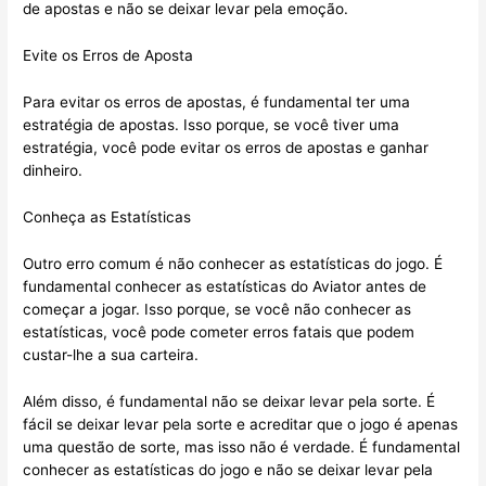
de apostas e não se deixar levar pela emoção.
Evite os Erros de Aposta
Para evitar os erros de apostas, é fundamental ter uma
estratégia de apostas. Isso porque, se você tiver uma
estratégia, você pode evitar os erros de apostas e ganhar
dinheiro.
Conheça as Estatísticas
Outro erro comum é não conhecer as estatísticas do jogo. É
fundamental conhecer as estatísticas do Aviator antes de
começar a jogar. Isso porque, se você não conhecer as
estatísticas, você pode cometer erros fatais que podem
custar-lhe a sua carteira.
Além disso, é fundamental não se deixar levar pela sorte. É
fácil se deixar levar pela sorte e acreditar que o jogo é apenas
uma questão de sorte, mas isso não é verdade. É fundamental
conhecer as estatísticas do jogo e não se deixar levar pela