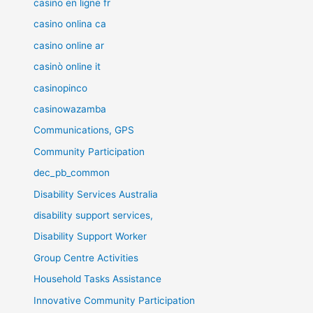
casino en ligne fr
casino onlina ca
casino online ar
casinò online it
casinopinco
casinowazamba
Communications, GPS
Community Participation
dec_pb_common
Disability Services Australia
disability support services,
Disability Support Worker
Group Centre Activities
Household Tasks Assistance
Innovative Community Participation