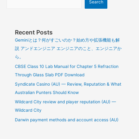
Search
Recent Posts
Geminiとは？何がすごいのか？始め方や拡張機能も解
説 アンドエンジニア エンジニアのこと、エンジニアか
ら。
CBSE Class 10 Lab Manual for Chapter 5 Refraction
Through Glass Slab PDF Download
Syndicate Casino (AU) — Review, Reputation & What
Australian Punters Should Know
Wildcard City review and player reputation (AU) —
Wildcard City
Darwin payment methods and account access (AU)