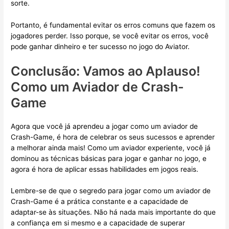
sorte.
Portanto, é fundamental evitar os erros comuns que fazem os
jogadores perder. Isso porque, se você evitar os erros, você
pode ganhar dinheiro e ter sucesso no jogo do Aviator.
Conclusão: Vamos ao Aplauso!
Como um Aviador de Crash-
Game
Agora que você já aprendeu a jogar como um aviador de
Crash-Game, é hora de celebrar os seus sucessos e aprender
a melhorar ainda mais! Como um aviador experiente, você já
dominou as técnicas básicas para jogar e ganhar no jogo, e
agora é hora de aplicar essas habilidades em jogos reais.
Lembre-se de que o segredo para jogar como um aviador de
Crash-Game é a prática constante e a capacidade de
adaptar-se às situações. Não há nada mais importante do que
a confiança em si mesmo e a capacidade de superar