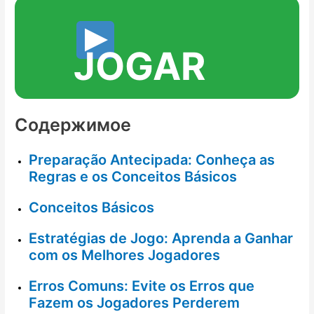
JOGAR
Содержимое
Preparação Antecipada: Conheça as
Regras e os Conceitos Básicos
Conceitos Básicos
Estratégias de Jogo: Aprenda a Ganhar
com os Melhores Jogadores
Erros Comuns: Evite os Erros que
Fazem os Jogadores Perderem