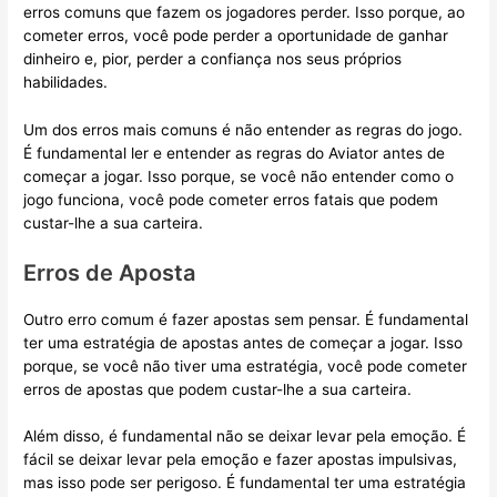
erros comuns que fazem os jogadores perder. Isso porque, ao
cometer erros, você pode perder a oportunidade de ganhar
dinheiro e, pior, perder a confiança nos seus próprios
habilidades.
Um dos erros mais comuns é não entender as regras do jogo.
É fundamental ler e entender as regras do Aviator antes de
começar a jogar. Isso porque, se você não entender como o
jogo funciona, você pode cometer erros fatais que podem
custar-lhe a sua carteira.
Erros de Aposta
Outro erro comum é fazer apostas sem pensar. É fundamental
ter uma estratégia de apostas antes de começar a jogar. Isso
porque, se você não tiver uma estratégia, você pode cometer
erros de apostas que podem custar-lhe a sua carteira.
Além disso, é fundamental não se deixar levar pela emoção. É
fácil se deixar levar pela emoção e fazer apostas impulsivas,
mas isso pode ser perigoso. É fundamental ter uma estratégia