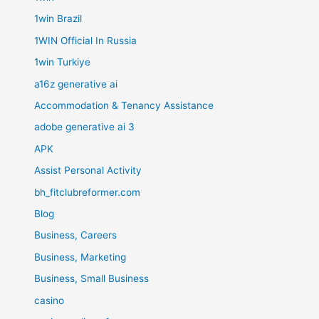
1win Brazil
1WIN Official In Russia
1win Turkiye
a16z generative ai
Accommodation & Tenancy Assistance
adobe generative ai 3
APK
Assist Personal Activity
bh_fitclubreformer.com
Blog
Business, Careers
Business, Marketing
Business, Small Business
casino