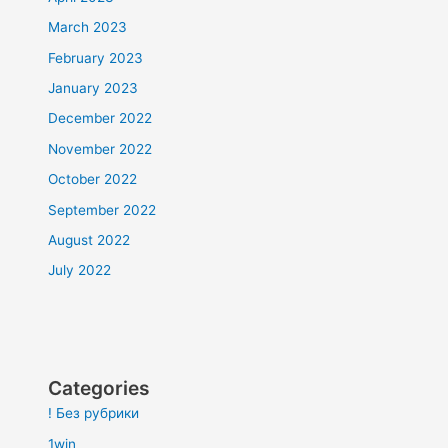
March 2023
February 2023
January 2023
December 2022
November 2022
October 2022
September 2022
August 2022
July 2022
Categories
! Без рубрики
1win