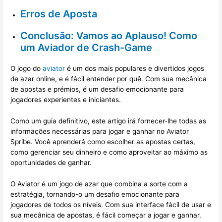
Erros de Aposta
Conclusão: Vamos ao Aplauso! Como
um Aviador de Crash-Game
O jogo do
aviator
é um dos mais populares e divertidos jogos
de azar online, e é fácil entender por quê. Com sua mecânica
de apostas e prémios, é um desafio emocionante para
jogadores experientes e iniciantes.
Como um guia definitivo, este artigo irá fornecer-lhe todas as
informações necessárias para jogar e ganhar no Aviator
Spribe. Você aprenderá como escolher as apostas certas,
como gerenciar seu dinheiro e como aproveitar ao máximo as
oportunidades de ganhar.
O Aviator é um jogo de azar que combina a sorte com a
estratégia, tornando-o um desafio emocionante para
jogadores de todos os níveis. Com sua interface fácil de usar e
sua mecânica de apostas, é fácil começar a jogar e ganhar.