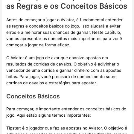
as Regras e os Conceitos Básicos
Antes de começar a jogar o Aviator, é fundamental entender
as regras e conceitos básicos do jogo. Isso ajudará a evitar
erros e a melhorar suas chances de ganhar. Neste capítulo,
vamos apresentar os conceitos mais importantes para você
começar a jogar de forma eficaz.
O Aviator é um jogo de azar que envolve apostas em
resultados de corridas de cavalos. O objetivo é adivinhar o
vencedor de uma corrida e ganhar dinheiro com as apostas
feitas. Para jogar, você precisará de conhecimento sobre
corridas de cavalos e estratégias para apostar.
Conceitos Básicos
Para começar, é importante entender os conceitos básicos do
jogo. Aqui estão alguns termos importantes:
Tipster: é o jogador que faz as apostas no Aviator. O objetivo é