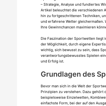
– Strategie, Analyse und fundiertes Wi
Artikel beleuchtet die verschiedenen 
hin zu fortgeschrittenen Techniken, u
und erfahrene Wetter gleichermaßen. W
Ihre Gewinnchancen maximieren könn
Die Faszination der Sportwetten liegt 
der Möglichkeit, durch eigene Expertise
wichtig, sich bewusst zu sein, dass Sp
verantwortungsbewusstes Spielen eine
und Erfolg ist.
Grundlagen des Sp
Bevor man sich in die Welt der Sportwe
Prinzipien zu verstehen. Dazu gehört 
beispielsweise Einzelwetten, Kombiwe
einfachste Form, bei der auf den Ausga