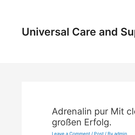
Skip
to
content
Universal Care and Su
Adrenalin pur Mit 
großen Erfolg.
Leave a Comment
/
Post
/ By
admin