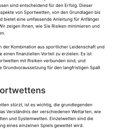
ssen sind entscheidend für den Erfolg. Dieser
Aspekte von Sportwetten, von den Grundlagen bis
nd bietet eine umfassende Anleitung für Anfänger
ir zeigen Ihnen, wie Sie Risiken minimieren und
en.
in der Kombination aus sportlicher Leidenschaft und
 einen finanziellen Vorteil zu erzielen. Es ist
ortwetten mit Risiken verbunden sind, und
 Grundvoraussetzung für den langfristigen Spaß
ortwettens
tten stürzt, ist es wichtig, die grundlegenden
das Verständnis der verschiedenen Wettarten, wie
tten und Systemwetten. Einzelwetten sind die
ng eines einzelnen Spiels gewettet wird.