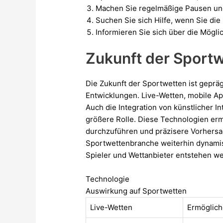
Machen Sie regelmäßige Pausen und
Suchen Sie sich Hilfe, wenn Sie die 
Informieren Sie sich über die Mögli
Zukunft der Sport
Die Zukunft der Sportwetten ist geprä
Entwicklungen. Live-Wetten, mobile App
Auch die Integration von künstlicher I
größere Rolle. Diese Technologien er
durchzuführen und präzisere Vorhersage
Sportwettenbranche weiterhin dynami
Spieler und Wettanbieter entstehen w
Technologie
Auswirkung auf Sportwetten
Live-Wetten
Ermöglich