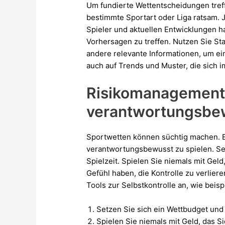
Um fundierte Wettentscheidungen treffe
bestimmte Sportart oder Liga ratsam.
Spieler und aktuellen Entwicklungen h
Vorhersagen zu treffen. Nutzen Sie St
andere relevante Informationen, um e
auch auf Trends und Muster, die sich i
Risikomanagement
verantwortungsbew
Sportwetten können süchtig machen. Es
verantwortungsbewusst zu spielen. Set
Spielzeit. Spielen Sie niemals mit Geld
Gefühl haben, die Kontrolle zu verliere
Tools zur Selbstkontrolle an, wie beis
Setzen Sie sich ein Wettbudget und 
Spielen Sie niemals mit Geld, das S