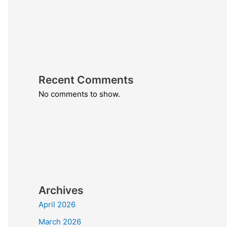
Recent Comments
No comments to show.
Archives
April 2026
March 2026