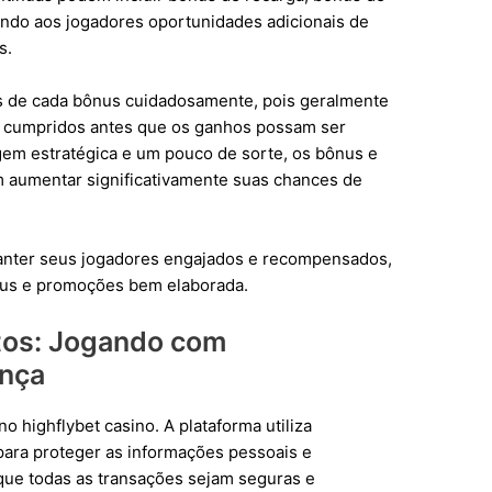
cendo aos jogadores oportunidades adicionais de
s.
es de cada bônus cuidadosamente, pois geralmente
r cumpridos antes que os ganhos possam ser
em estratégica e um pouco de sorte, os bônus e
 aumentar significativamente suas chances de
anter seus jogadores engajados e recompensados,
ônus e promoções bem elaborada.
os: Jogando com
ança
 highflybet casino. A plataforma utiliza
 para proteger as informações pessoais e
 que todas as transações sejam seguras e