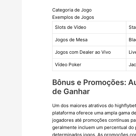
Categoria de Jogo
Exemplos de Jogos
Slots de Vídeo
Sta
Jogos de Mesa
Bla
Jogos com Dealer ao Vivo
Liv
Vídeo Poker
Jac
Bônus e Promoções: A
de Ganhar
Um dos maiores atrativos do highflyb
plataforma oferece uma ampla gama de
jogadores até promoções contínuas par
geralmente incluem um percentual do p
determinados jogos. As promoções con