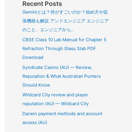
Recent Posts
Geminiとは？何がすごいのか？始め方や拡
張機能も解説 アンドエンジニア エンジニア
のこと、エンジニアから。
CBSE Class 10 Lab Manual for Chapter 5
Refraction Through Glass Slab PDF
Download
Syndicate Casino (AU) — Review,
Reputation & What Australian Punters
Should Know
Wildcard City review and player
reputation (AU) — Wildcard City
Darwin payment methods and account
access (AU)