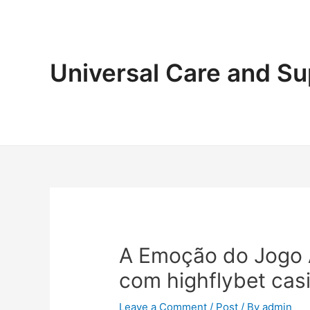
Skip
to
content
Universal Care and Su
A Emoção do Jogo 
com highflybet cas
Leave a Comment
/
Post
/ By
admin