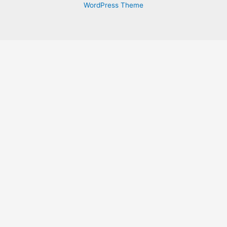
WordPress Theme