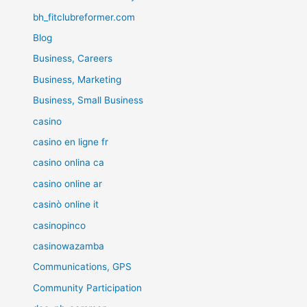
bh_fitclubreformer.com
Blog
Business, Careers
Business, Marketing
Business, Small Business
casino
casino en ligne fr
casino onlina ca
casino online ar
casinò online it
casinopinco
casinowazamba
Communications, GPS
Community Participation