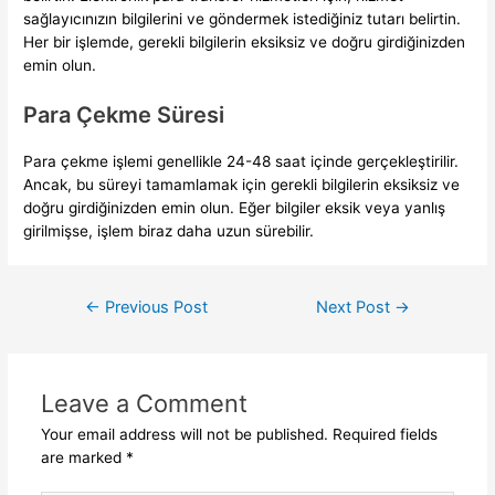
sağlayıcınızın bilgilerini ve göndermek istediğiniz tutarı belirtin.
Her bir işlemde, gerekli bilgilerin eksiksiz ve doğru girdiğinizden
emin olun.
Para Çekme Süresi
Para çekme işlemi genellikle 24-48 saat içinde gerçekleştirilir.
Ancak, bu süreyi tamamlamak için gerekli bilgilerin eksiksiz ve
doğru girdiğinizden emin olun. Eğer bilgiler eksik veya yanlış
girilmişse, işlem biraz daha uzun sürebilir.
Post
←
Previous Post
Next Post
→
navigation
Leave a Comment
Your email address will not be published.
Required fields
are marked
*