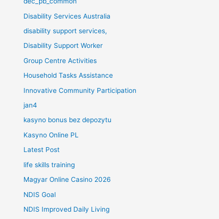
dec_pb_common
Disability Services Australia
disability support services,
Disability Support Worker
Group Centre Activities
Household Tasks Assistance
Innovative Community Participation
jan4
kasyno bonus bez depozytu
Kasyno Online PL
Latest Post
life skills training
Magyar Online Casino 2026
NDIS Goal
NDIS Improved Daily Living