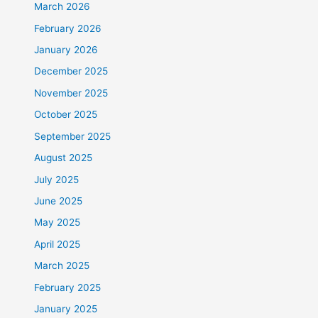
March 2026
February 2026
January 2026
December 2025
November 2025
October 2025
September 2025
August 2025
July 2025
June 2025
May 2025
April 2025
March 2025
February 2025
January 2025