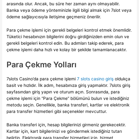
arasında olur. Ancak, bu süre her zaman aynı olmayabilir.
Banka veya ödeme yönteminizle ilgili bilgi almak için 7slot veya
ödeme sağlayıcısıyla iletişime geçmeniz önerilir.
Para çekme işlemi için gerekli belgeleri kontrol etmek önemlidir.
Tüketici hesabınızın bilgilerini doğru girdiğinizden emin olun ve
gerekli belgeleri kontrol edin. Bu adımları takip ederek, para
çekme işlemi daha hızlı ve kolay bir şekilde tamamlanacaktır.
Para Çekme Yolları
7slots Casino’da para çekme işlemi
7 slots casino giriş
oldukça
basit ve hızlıdır. İlk adım, hesabınıza giriş yapmaktır. 7slots giriş
sayfasından giriş yapın ve oturum açın. Sonrasında, para
çekme işlemi için “Para Çekme” bölümünü bulun ve istediğiniz
metodu seçin. Genellikle, banka transferi, kartlar ve elektronik
para transfer hizmetleri gibi seçenekler mevcuttur.
Banka transferi için, hesap bilgilerinizi girmeniz gerekecektir.
Kartlar için, kart bilgilerinizi ve göndermek istediğiniz tutarı
belirtin. Elektronik para transfer hizmetleri için, hizmet