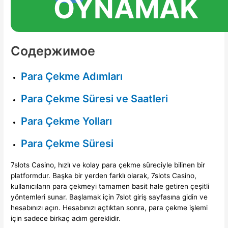
OYNAMAK
Содержимое
Para Çekme Adımları
Para Çekme Süresi ve Saatleri
Para Çekme Yolları
Para Çekme Süresi
7slots Casino, hızlı ve kolay para çekme süreciyle bilinen bir
platformdur. Başka bir yerden farklı olarak, 7slots Casino,
kullanıcıların para çekmeyi tamamen basit hale getiren çeşitli
yöntemleri sunar. Başlamak için 7slot giriş sayfasına gidin ve
hesabınızı açın. Hesabınızı açtıktan sonra, para çekme işlemi
için sadece birkaç adım gereklidir.