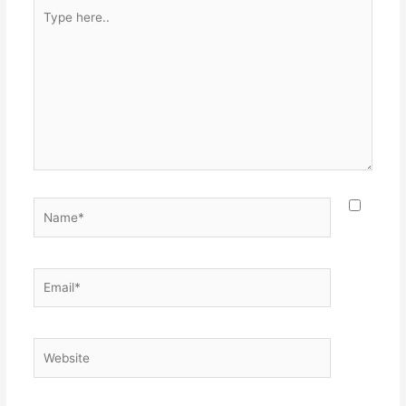
Type
here..
Name*
Email*
Website