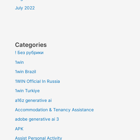
July 2022
Categories
! Без рубрики
1win
1win Brazil
1WIN Official In Russia
1win Turkiye
a16z generative ai
Accommodation & Tenancy Assistance
adobe generative ai 3
APK
Assist Personal Activity