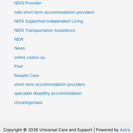
NDIS Provider
ndis short term accommodation providers
NDIS Supported Independent Living
NDIS Transportation Assistance
NEW
News
online casino au
Post
Respite Care
short term accommodation providers
specialist disability accommodation
Uncategorized
Copyright © 2026 Universal Care and Support | Powered by
Astra