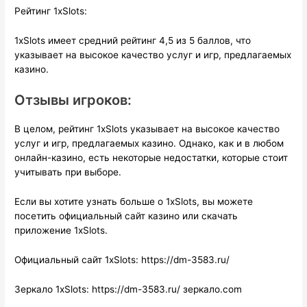
Рейтинг 1xSlots:
1xSlots имеет средний рейтинг 4,5 из 5 баллов, что
указывает на высокое качество услуг и игр, предлагаемых
казино.
Отзывы игроков:
В целом, рейтинг 1xSlots указывает на высокое качество
услуг и игр, предлагаемых казино. Однако, как и в любом
онлайн-казино, есть некоторые недостатки, которые стоит
учитывать при выборе.
Если вы хотите узнать больше о 1xSlots, вы можете
посетить официальный сайт казино или скачать
приложение 1xSlots.
Официальный сайт 1xSlots: https://dm-3583.ru/
Зеркало 1xSlots: https://dm-3583.ru/ зеркало.com