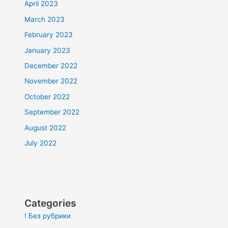
April 2023
March 2023
February 2023
January 2023
December 2022
November 2022
October 2022
September 2022
August 2022
July 2022
Categories
! Без рубрики