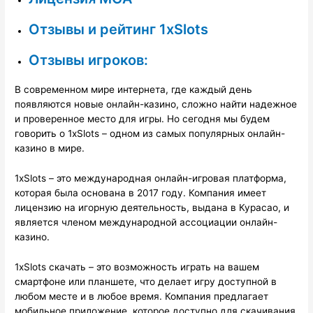
Отзывы и рейтинг 1xSlots
Отзывы игроков:
В современном мире интернета, где каждый день
появляются новые онлайн-казино, сложно найти надежное
и проверенное место для игры. Но сегодня мы будем
говорить о 1xSlots – одном из самых популярных онлайн-
казино в мире.
1xSlots – это международная онлайн-игровая платформа,
которая была основана в 2017 году. Компания имеет
лицензию на игорную деятельность, выдана в Курасао, и
является членом международной ассоциации онлайн-
казино.
1xSlots скачать – это возможность играть на вашем
смартфоне или планшете, что делает игру доступной в
любом месте и в любое время. Компания предлагает
мобильное приложение, которое доступно для скачивания