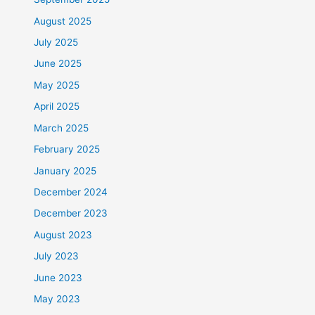
August 2025
July 2025
June 2025
May 2025
April 2025
March 2025
February 2025
January 2025
December 2024
December 2023
August 2023
July 2023
June 2023
May 2023