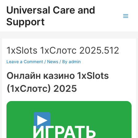
Skip
Universal Care and
to
content
Support
Main
Men
1xSlots 1хСлотс 2025.512
Leave a Comment
/
News
/ By
admin
Онлайн казино 1xSlots
(1хСлотс) 2025
ИГРАТЬ