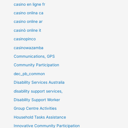
casino en ligne fr
casino onlina ca
casino online ar
casinò online it
casinopinco
casinowazamba
Communications, GPS
Community Participation
dec_pb_common
Disability Services Australia
disability support services,
Disability Support Worker
Group Centre Activities
Household Tasks Assistance
Innovative Community Participation