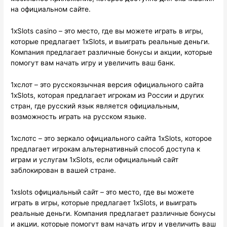
на официальном сайте.
1xSlots casino – это место, где вы можете играть в игры,
которые предлагает 1xSlots, и выиграть реальные деньги.
Компания предлагает различные бонусы и акции, которые
помогут вам начать игру и увеличить ваш банк.
1хслот – это русскоязычная версия официального сайта
1xSlots, которая предлагает игрокам из России и других
стран, где русский язык является официальным,
возможность играть на русском языке.
1хслотс – это зеркало официального сайта 1xSlots, которое
предлагает игрокам альтернативный способ доступа к
играм и услугам 1xSlots, если официальный сайт
заблокирован в вашей стране.
1xslots официальный сайт – это место, где вы можете
играть в игры, которые предлагает 1xSlots, и выиграть
реальные деньги. Компания предлагает различные бонусы
и акции, которые помогут вам начать игру и увеличить ваш