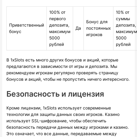
100% от
10% от
первого
суммы
Бонус для
Приветственный
депозита,
депозита,
Да
постоянных
бонус
максимум
максиму
игроков
5000
5000
рублей
рублей
В 1xSlots есть много других бонусов и акций, которые
предлагаются в зависимости от игры и депозита. Мы
рекомендуем игрокам регулярно проверять страницу
бонусов и акций, чтобы не пропустить ничего интересного.
Безопасность и лицензия
Кроме лицензии, 1xSlots использует современные
технологии для защиты данных своих игроков. Казино
использует SSL-шифрование, чтобы обеспечить
безопасность передачи данных между игроками и казино.
Это означает, что все данные, передаваемые между