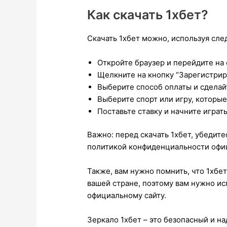
Как скачать 1хбет?
Скачать 1хбет можно, используя сл
Откройте браузер и перейдите на 
Щелкните на кнопку “Зарегистрир
Выберите способ оплаты и сделай
Выберите спорт или игру, которые
Поставьте ставку и начните играть
Важно: перед скачать 1хбет, убедите
политикой конфиденциальности офиц
Также, вам нужно помнить, что 1хбе
вашей стране, поэтому вам нужно исп
официальному сайту.
Зеркало 1хбет – это безопасный и н