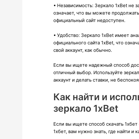
• Независимость: Зеркало 1xBet не з
означает, что вы можете продолжать
официальный сайт недоступен.
• Удобство: Зеркало 1xBet имеет ан
официального сайта 1xBet, что озна
свой аккаунт, как обычно.
Если вы ищете надежный способ дост
отличный выбор. Используйте зеркал
аккаунт и делать ставки, не беспоко
Как найти и испо
зеркало 1xBet
Если вы ищете способ скачать 1хбет
1хбет, вам нужно знать, где найти и 