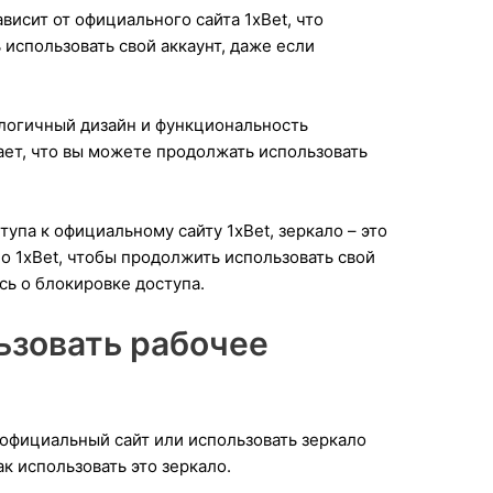
ависит от официального сайта 1xBet, что
 использовать свой аккаунт, даже если
алогичный дизайн и функциональность
чает, что вы можете продолжать использовать
упа к официальному сайту 1xBet, зеркало – это
о 1xBet, чтобы продолжить использовать свой
ясь о блокировке доступа.
льзовать рабочее
 официальный сайт или использовать зеркало
как использовать это зеркало.