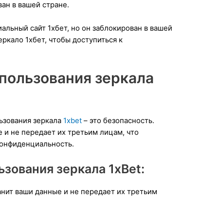
ван в вашей стране.
альный сайт 1хбет, но он заблокирован в вашей
еркало 1хбет, чтобы доступиться к
пользования зеркала
ьзования зеркала
1xbet
– это безопасность.
е и не передает их третьим лицам, что
конфиденциальность.
зования зеркала 1xBet:
анит ваши данные и не передает их третьим