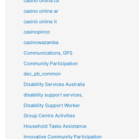
casino onlina ca
casino online ar
casinò online it
casinopinco
casinowazamba
Communications, GPS
Community Participation
dec_pb_common
Disability Services Australia
disability support services,
Disability Support Worker
Group Centre Activities
Household Tasks Assistance
Innovative Community Participation