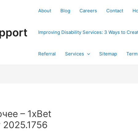
About
Blog
Careers
Contact
H
pport
Improving Disability Services: 3 Ways to Cre
Referral
Services
Sitemap
Term
чее – 1xBet
 2025.1756