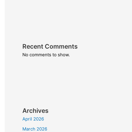
Recent Comments
No comments to show.
Archives
April 2026
March 2026