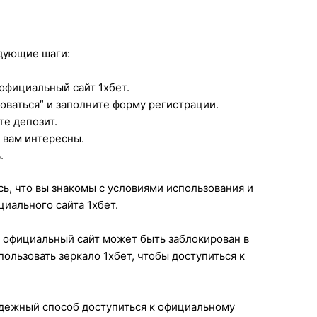
едующие шаги:
официальный сайт 1хбет.
оваться” и заполните форму регистрации.
те депозит.
 вам интересны.
.
сь, что вы знакомы с условиями использования и
иального сайта 1хбет.
т официальный сайт может быть заблокирован в
ользовать зеркало 1хбет, чтобы доступиться к
адежный способ доступиться к официальному