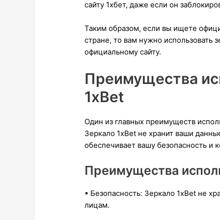
сайту 1хбет, даже если он заблокиро
Таким образом, если вы ищете офици
стране, то вам нужно использовать з
официальному сайту.
Преимущества ис
1xBet
Один из главных преимуществ испол
Зеркало 1xBet не хранит ваши данны
обеспечивает вашу безопасность и 
Преимущества исполь
• Безопасность: Зеркало 1xBet не хр
лицам.