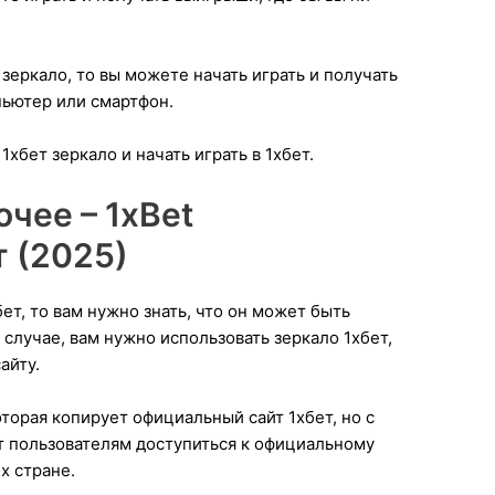
зеркало, то вы можете начать играть и получать
пьютер или смартфон.
1хбет зеркало и начать играть в 1хбет.
очее – 1xBet
 (2025)
ет, то вам нужно знать, что он может быть
 случае, вам нужно использовать зеркало 1хбет,
айту.
оторая копирует официальный сайт 1хбет, но с
 пользователям доступиться к официальному
х стране.