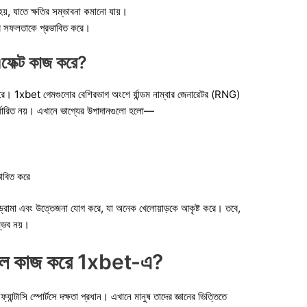
হয়, যাতে ক্ষতির সম্ভাবনা কমানো যায়।
ের সফলতাকে প্রভাবিত করে।
 এফেক্ট কাজ করে?
। 1xbet গেমগুলোর বেশিরভাগ অংশে র্যান্ডম নাম্বার জেনারেটর (RNG)
বনির্ধারিত নয়। এখানে ভাগ্যের উপাদানগুলো হলো—
ভাবিত করে
র্দিষ্ট ড্রামা এবং উত্তেজনা যোগ করে, যা অনেক খেলোয়াড়কে আকৃষ্ট করে। তবে,
ম্ভব নয়।
কৌশল কাজ করে 1xbet-এ?
ান্টাসি স্পোর্টসে দক্ষতা প্রধান। এখানে মানুষ তাদের জ্ঞানের ভিত্তিতে