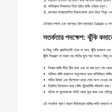
নিয়মিত ফলাফল বিশ্লেষণ করে আপনার বাজির প্যাটার্
অতিদ্রুত সিদ্ধান্ত নিয়ে হঠাত্‌ বাজি এড়িয়ে চলুন।
ভাগ্যের অপ্রত্যাশিত দিকগুলোকে মেনে নিতে শিখুন এ
এইভাবে দক্ষতা এবং ভাগ্যের যৌথ ব্যবহারে 1xbet-এ সাফ
সতর্কতার পদক্ষেপ: ঝুঁকি কমা
যা কিছু গেমিং প্ল্যাটফর্মেই হোক না কেন, ঝুঁকি কমানো এ
ঝুঁকি নিয়ন্ত্রণ না করলে বড় ক্ষতির মুখে পড়া সহজ। কিছু 
নিজের বাজি সীমা ঠিক রাখা এবং তা পার হলে গেম থেকে
অবিরত বাজি হারালেও অনুশোচনা করে অতিরিক্ত বাজি
সঠিক রিসার্চ এবং বিশ্লেষণ ছাড়া গেমে অংশ নেওয়া থ
নিয়মিত বিশ্লেষণ করে গেমিং স্ট্র্যাটেজি পরিবর্তন করা।
অবৈধ বা সন্দেহজনক সাইট থেকে দূরে থাকা এবং লাইসে
এই সতর্কতা গ্রহণ করলে দীর্ঘমেয়াদে বাজির ক্ষতি কমানো স