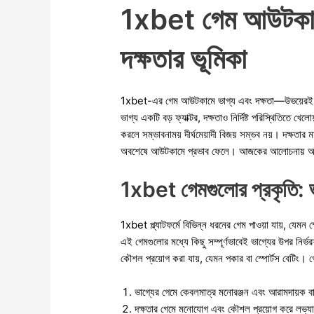
1xbet গেম আউটকামের
দক্ষতার ভূমিকা
1xbet-এর গেম আউটকামে ভাগ্য এবং দক্ষতা—উভয়েরই গুর
ভাগ্য একটি বড় ফ্যাক্টর, দক্ষতাও নির্দিষ্ট পরিস্থিতিতে খে
করলে সম্ভাবনাময় দীর্ঘমেয়াদী বিজয় সম্ভব নয়। দক্ষতার 
অবশেষে আউটকামে প্রভাব ফেলে। আজকের আলোচনায় আমরা 
1xbet গেমগুলোর প্রকৃতি: ভা
1xbet প্ল্যাটফর্মে বিভিন্ন ধরনের গেম পাওয়া যায়, যে
এই গেমগুলোর মধ্যে কিছু সম্পূর্ণভাবেই ভাগ্যের উপর নির্
কৌশল প্রয়োগ করা যায়, যেমন পকার বা স্পোর্টস বেটিং। গ
ভাগ্যের গেমে কেবলমাত্র মনোরঞ্জন এবং আরামদায়ক 
দক্ষতার গেমে মনোযোগ এবং কৌশল প্রয়োগ করে লভ্যা