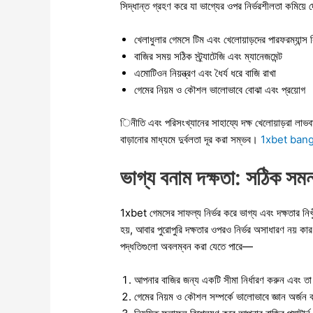
সিদ্ধান্ত গ্রহণ করে যা ভাগ্যের ওপর নির্ভরশীলতা কমিয়
খেলাধুলার গেমসে টিম এবং খেলোয়াড়দের পারফরম্যান্স 
বাজির সময় সঠিক স্ট্র্যাটেজি এবং ম্যানেজমেন্ট
এমোটিওন নিয়ন্ত্রণ এবং ধৈর্য ধরে বাজি রাখা
গেমের নিয়ম ও কৌশল ভালোভাবে বোঝা এবং প্রয়োগ
িনীতি এবং পরিসংখ্যানের সাহায্যে দক্ষ খেলোয়াড়রা লাভ
বাড়ানোর মাধ্যমে দুর্বলতা দূর করা সম্ভব।
1xbet ban
ভাগ্য বনাম দক্ষতা: সঠিক সমন্ব
1xbet গেমসের সাফল্য নির্ভর করে ভাগ্য এবং দক্ষতার নিখু
হয়, আবার পুরোপুরি দক্ষতার ওপরও নির্ভর অসাধারণ নয় ক
পদ্ধতিগুলো অবলম্বন করা যেতে পারে—
আপনার বাজির জন্য একটি সীমা নির্ধারণ করুন এবং ত
গেমের নিয়ম ও কৌশল সম্পর্কে ভালোভাবে জ্ঞান অর্জন