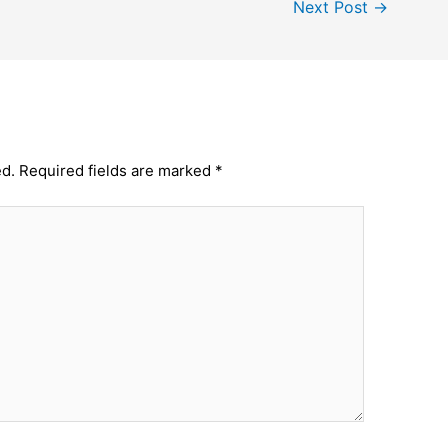
Next Post
→
ed.
Required fields are marked
*