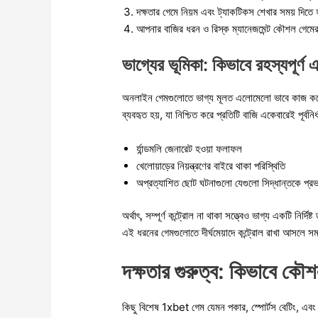
দক্ষতার গেমে নিয়ম এবং ট্যাকটিকস শেখার সময় দিতে 
আপনার বাজির ধরন ও রিস্ক ম্যানেজমেন্ট কৌশল গেম
ভাগ্যের ভূমিকা: কিভাবে রহস্যপূর্ণ
অনলাইন গেমগুলোতে ভাগ্য মূলত এলোমেলো ভাবে কাজ করে
ব্যবহৃত হয়, যা নিশ্চিত করে প্রতিটি বাজি একেবারেই পূর্
র্যান্ডমলি জেনারেট হওয়া ফলাফল
খেলোয়াড়ের নিয়ন্ত্রণের বাইরে থাকা পরিস্থিতি
অপ্রত্যাশিত ছোট ঘটনাগুলো যেগুলো সিদ্ধান্তকে প্র
অর্থাৎ, সম্পূর্ণ কন্ট্রোল না থাকা সত্ত্বেও ভাগ্য একটি নি
এই ধরনের গেমগুলোতে দীর্ঘমেয়াদে কন্ট্রোল রাখা আসলে স
দক্ষতার গুরুত্ব: কিভাবে 
কিছু বিশেষ 1xbet গেম যেমন পকার, স্পোর্টস বেটিং, এবং ফ্য