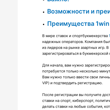
Возможности и пре
Преимущества 1win
В мире ставок и спортбукмекерства
надежных операторов. Компания была
из лидеров на рынке азартных игр. В
зарегистрироваться в букмекерской к
Для начала, вам нужно зарегистриро
потребуется только несколько минут,
Вам нужно только ввести свои личны
VIP) и подтвердить регистрацию.
После регистрации вы получите дост
ставки на спорт, киберспорт, полит
делать ставки на любые события, к