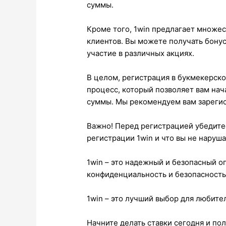
суммы.
Кроме того, 1win предлагает множес
клиентов. Вы можете получать бонус
участие в различных акциях.
В целом, регистрация в букмекерско
процесс, который позволяет вам нач
суммы. Мы рекомендуем вам зарегист
Важно! Перед регистрацией убедитес
регистрации 1win и что вы не наруш
1win – это надежный и безопасный о
конфиденциальность и безопасност
1win – это лучший выбор для любите
Начните делать ставки сегодня и п