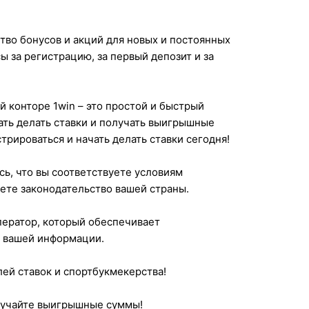
тво бонусов и акций для новых и постоянных
ы за регистрацию, за первый депозит и за
й конторе 1win – это простой и быстрый
ать делать ставки и получать выигрышные
рироваться и начать делать ставки сегодня!
ь, что вы соответствуете условиям
аете законодательство вашей страны.
ператор, который обеспечивает
ь вашей информации.
лей ставок и спортбукмекерства!
олучайте выигрышные суммы!