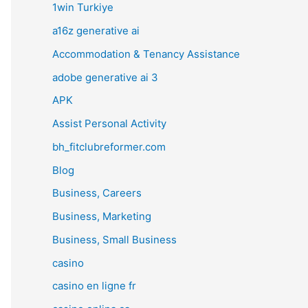
1win Turkiye
a16z generative ai
Accommodation & Tenancy Assistance
adobe generative ai 3
APK
Assist Personal Activity
bh_fitclubreformer.com
Blog
Business, Careers
Business, Marketing
Business, Small Business
casino
casino en ligne fr