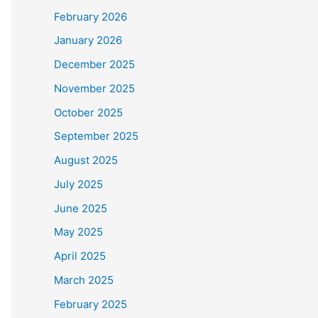
February 2026
January 2026
December 2025
November 2025
October 2025
September 2025
August 2025
July 2025
June 2025
May 2025
April 2025
March 2025
February 2025