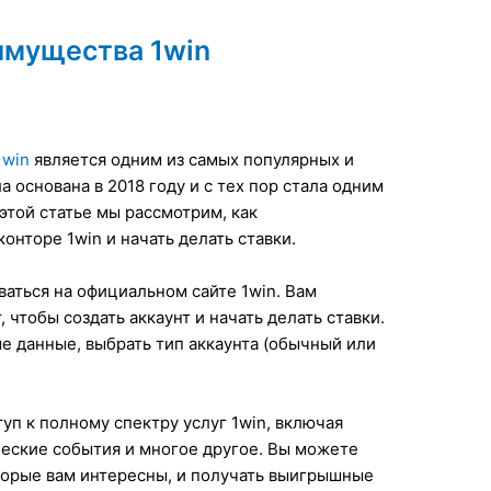
имущества 1win
1win
является одним из самых популярных и
 основана в 2018 году и с тех пор стала одним
 этой статье мы рассмотрим, как
онторе 1win и начать делать ставки.
ваться на официальном сайте 1win. Вам
 чтобы создать аккаунт и начать делать ставки.
е данные, выбрать тип аккаунта (обычный или
уп к полному спектру услуг 1win, включая
ические события и многое другое. Вы можете
оторые вам интересны, и получать выигрышные