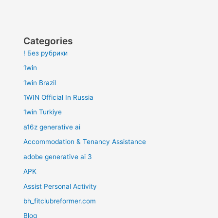
Categories
! Без рубрики
1win
1win Brazil
1WIN Official In Russia
1win Turkiye
a16z generative ai
Accommodation & Tenancy Assistance
adobe generative ai 3
APK
Assist Personal Activity
bh_fitclubreformer.com
Blog