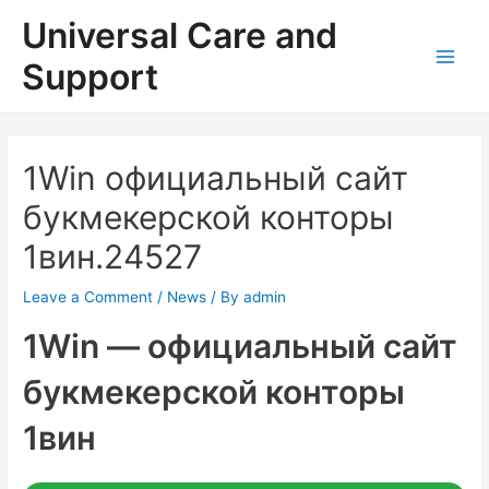
Skip
Universal Care and
to
content
Support
Main
Men
1Win официальный сайт
букмекерской конторы
1вин.24527
Leave a Comment
/
News
/ By
admin
1Win — официальный сайт
букмекерской конторы
1вин