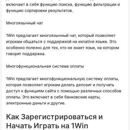
включает в себя функцию поиска, функцию фильтрации и
функцию сортировки результатов.
Многоязычный чат
1Win предлагает многоязычный чат, который позволяет
игрокам общаться с поддержкой на ихnative языке. Это
особенно полезно для тех, кто не знает язык, на котором
говорит поддержка.
Многофункциональная система оплаты
1Win предлагает многофункциональную систему оплаты,
которая позволяет игрокам делать депозит и получать
доступ к функциям сайта с помощью различных способов
оплаты. Это включает в себя банковские карты,
электронные деньги и другие.
Как Зарегистрироваться и
Начать Играть на 1Win