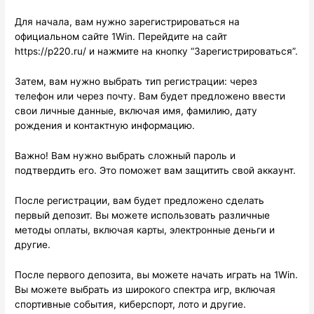
Для начала, вам нужно зарегистрироваться на
официальном сайте 1Win. Перейдите на сайт
https://p220.ru/ и нажмите на кнопку “Зарегистрироваться”.
Затем, вам нужно выбрать тип регистрации: через
телефон или через почту. Вам будет предложено ввести
свои личные данные, включая имя, фамилию, дату
рождения и контактную информацию.
Важно! Вам нужно выбрать сложный пароль и
подтвердить его. Это поможет вам защитить свой аккаунт.
После регистрации, вам будет предложено сделать
первый депозит. Вы можете использовать различные
методы оплаты, включая карты, электронные деньги и
другие.
После первого депозита, вы можете начать играть на 1Win.
Вы можете выбрать из широкого спектра игр, включая
спортивные события, киберспорт, лото и другие.