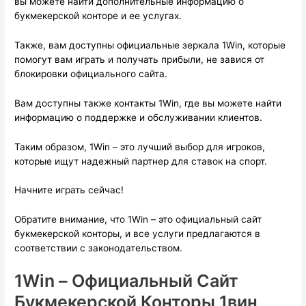
вы можете найти дополнительные информацию о
букмекерской конторе и ее услугах.
Также, вам доступны официальные зеркала 1Win, которые
помогут вам играть и получать прибыли, не завися от
блокировки официального сайта.
Вам доступны также контакты 1Win, где вы можете найти
информацию о поддержке и обслуживании клиентов.
Таким образом, 1Win – это лучший выбор для игроков,
которые ищут надежный партнер для ставок на спорт.
Начните играть сейчас!
Обратите внимание, что 1Win – это официальный сайт
букмекерской конторы, и все услуги предлагаются в
соответствии с законодательством.
1Win – Официальный Сайт
Букмекерской Конторы 1вин