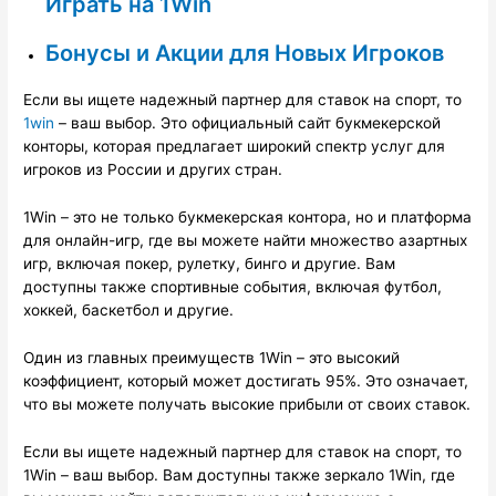
Играть на 1Win
Бонусы и Акции для Новых Игроков
Если вы ищете надежный партнер для ставок на спорт, то
1win
– ваш выбор. Это официальный сайт букмекерской
конторы, которая предлагает широкий спектр услуг для
игроков из России и других стран.
1Win – это не только букмекерская контора, но и платформа
для онлайн-игр, где вы можете найти множество азартных
игр, включая покер, рулетку, бинго и другие. Вам
доступны также спортивные события, включая футбол,
хоккей, баскетбол и другие.
Один из главных преимуществ 1Win – это высокий
коэффициент, который может достигать 95%. Это означает,
что вы можете получать высокие прибыли от своих ставок.
Если вы ищете надежный партнер для ставок на спорт, то
1Win – ваш выбор. Вам доступны также зеркало 1Win, где