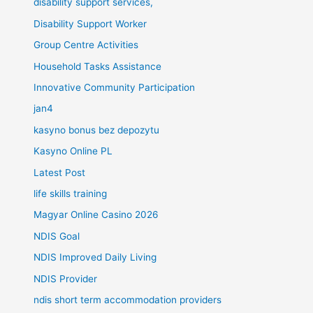
disability support services,
Disability Support Worker
Group Centre Activities
Household Tasks Assistance
Innovative Community Participation
jan4
kasyno bonus bez depozytu
Kasyno Online PL
Latest Post
life skills training
Magyar Online Casino 2026
NDIS Goal
NDIS Improved Daily Living
NDIS Provider
ndis short term accommodation providers