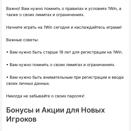
Важно! Вам нужно помнить о правилах и условиях 1Win, а
также о своих лимитах и ограничениях.
Начните играть на 1Win сегодня и наслаждайтесь играми!
Важные советы:
• Вам нужно быть старше 18 лет для регистрации на 1Win.
• Вам нужно помнить о своих лимитах и ограничениях.
• Вам нужно быть внимательным при регистрации и вводе
своих личных данных.
Никогда не забывайте о своих паролях!
Бонусы и Акции для Новых
Игроков