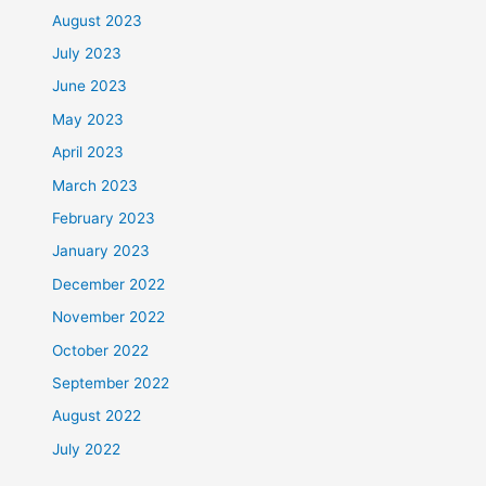
August 2023
July 2023
June 2023
May 2023
April 2023
March 2023
February 2023
January 2023
December 2022
November 2022
October 2022
September 2022
August 2022
July 2022