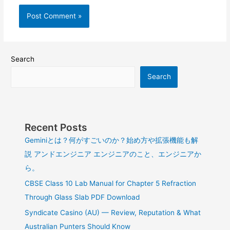
Search
Search
Recent Posts
Geminiとは？何がすごいのか？始め方や拡張機能も解
説 アンドエンジニア エンジニアのこと、エンジニアか
ら。
CBSE Class 10 Lab Manual for Chapter 5 Refraction
Through Glass Slab PDF Download
Syndicate Casino (AU) — Review, Reputation & What
Australian Punters Should Know