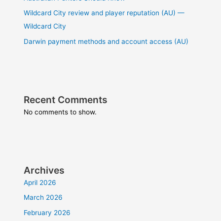
Wildcard City review and player reputation (AU) —
Wildcard City
Darwin payment methods and account access (AU)
Recent Comments
No comments to show.
Archives
April 2026
March 2026
February 2026