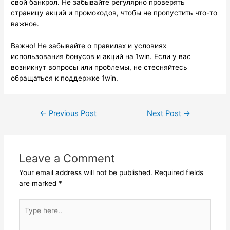
свой банкрол. Не забывайте регулярно проверять
страницу акций и промокодов, чтобы не пропустить что-то
важное.
Важно! Не забывайте о правилах и условиях
использования бонусов и акций на 1win. Если у вас
возникнут вопросы или проблемы, не стесняйтесь
обращаться к поддержке 1win.
Post
←
Previous Post
Next Post
→
navigation
Leave a Comment
Your email address will not be published.
Required fields
are marked
*
Type
here..