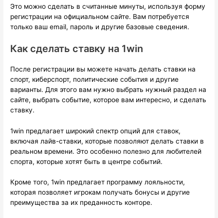
Это можно сделать в считанные минуты, используя форму
регистрации на официальном сайте. Вам потребуется
только ваш email, пароль и другие базовые сведения.
Как сделать ставку на 1win
После регистрации вы можете начать делать ставки на
спорт, киберспорт, политические события и другие
варианты. Для этого вам нужно выбрать нужный раздел на
сайте, выбрать событие, которое вам интересно, и сделать
ставку.
1win предлагает широкий спектр опций для ставок,
включая лайв-ставки, которые позволяют делать ставки в
реальном времени. Это особенно полезно для любителей
спорта, которые хотят быть в центре событий.
Кроме того, 1win предлагает программу лояльности,
которая позволяет игрокам получать бонусы и другие
преимущества за их преданность конторе.