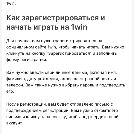
1win.
Как зарегистрироваться и
начать играть на 1win
Для начала, вам нужно зарегистрироваться на
официальном сайте 1win, чтобы начать играть. Вам нужно
кликнуть на кнопку “Зарегистрироваться” и заполнить
форму регистрации.
Вам нужно ввести свои личные данные, включая имя,
фамилию, дату рождения, адрес электронной почты и
телефон. Вам также нужно выбрать пароль и подтвердить
его.
После регистрации, вам будет отправлено письмо с
подтверждением регистрации. Вам нужно открыть это
письмо и кликнуть на ссылку, чтобы подтвердить свой
аккаунт.