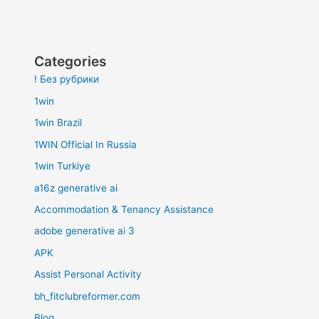
Categories
! Без рубрики
1win
1win Brazil
1WIN Official In Russia
1win Turkiye
a16z generative ai
Accommodation & Tenancy Assistance
adobe generative ai 3
APK
Assist Personal Activity
bh_fitclubreformer.com
Blog