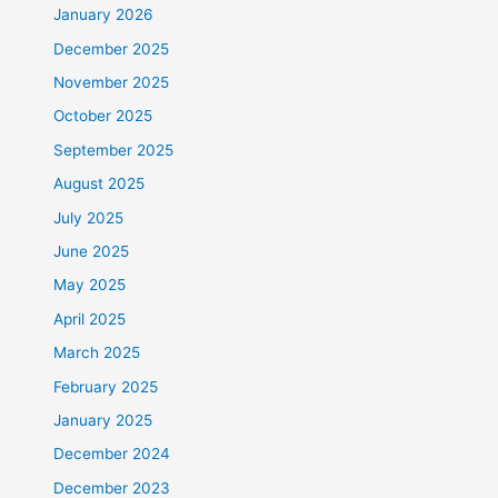
January 2026
December 2025
November 2025
October 2025
September 2025
August 2025
July 2025
June 2025
May 2025
April 2025
March 2025
February 2025
January 2025
December 2024
December 2023