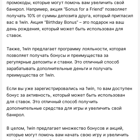
промокоды, которые могут помочь вам увеличить свой
банкрол. Например, акция “Бonus for a Friend” позволяет
получать 10% от суммы депозита друга, который пригласил
вас в 1win. Акция “Birthday Bonus” – это подарок на ваш
день рождения, который может быть использован для
ставок.
Также, 1win предлагает программу лояльности, которая
позволяет получать бонусы и преимущества за
регулярные депозиты и ставки. Это отличный способ
зарабатывать дополнительные деньги и получать
преимущества от 1win.
Если вы уже зарегистрировались на 1win, то вам доступен
бонус за активность, который может быть использован
для ставок. Это отличный способ получить
дополнительные средства для игры и увеличить свой
банкрол.
В целом, 1win предлагает множество бонусов и акций,
которые могут помочь вам начать свою игру и увеличить