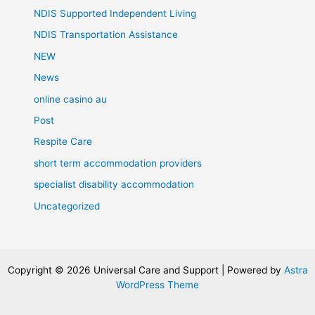
NDIS Supported Independent Living
NDIS Transportation Assistance
NEW
News
online casino au
Post
Respite Care
short term accommodation providers
specialist disability accommodation
Uncategorized
Copyright © 2026 Universal Care and Support | Powered by
Astra
WordPress Theme