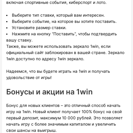
включая спортивные события, киберспорт и лото.
Выберите тип ставки, который вам интересен.
Выберите событие, на которое вы хотите поставить.
Установите размер ставки.
Нажмите на кнопку “Поставить”, чтобы подтвердить
вашу ставку.
Также, вы можете использовать зеркало 1win, если
официальный сайт заблокирован в вашей стране. Зеркало
1win доступно по адресу 1win зеркало.
Надеемся, что вы будете играть на 1win и получать
удовольствие от игры!
Бонусы и акции на 1win
Бонус для новых клиентов – это отличный способ начать
игру на 1win. Новый клиент получает 100% бонус на свой
первый депозит, максимум 10 000 рублей. Это позволяет
начать игру с более значимым капиталом и увеличить
свои шансы на выигрыш.