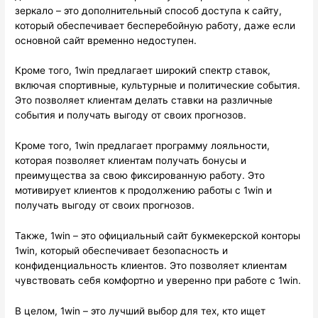
зеркало – это дополнительный способ доступа к сайту,
который обеспечивает бесперебойную работу, даже если
основной сайт временно недоступен.
Кроме того, 1win предлагает широкий спектр ставок,
включая спортивные, культурные и политические события.
Это позволяет клиентам делать ставки на различные
события и получать выгоду от своих прогнозов.
Кроме того, 1win предлагает программу лояльности,
которая позволяет клиентам получать бонусы и
преимущества за свою фиксированную работу. Это
мотивирует клиентов к продолжению работы с 1win и
получать выгоду от своих прогнозов.
Также, 1win – это официальный сайт букмекерской конторы
1win, который обеспечивает безопасность и
конфиденциальность клиентов. Это позволяет клиентам
чувствовать себя комфортно и уверенно при работе с 1win.
В целом, 1win – это лучший выбор для тех, кто ищет