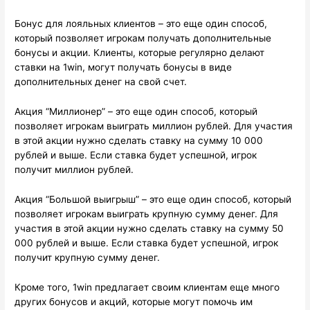
Бонус для лояльных клиентов – это еще один способ,
который позволяет игрокам получать дополнительные
бонусы и акции. Клиенты, которые регулярно делают
ставки на 1win, могут получать бонусы в виде
дополнительных денег на свой счет.
Акция “Миллионер” – это еще один способ, который
позволяет игрокам выиграть миллион рублей. Для участия
в этой акции нужно сделать ставку на сумму 10 000
рублей и выше. Если ставка будет успешной, игрок
получит миллион рублей.
Акция “Большой выигрыш” – это еще один способ, который
позволяет игрокам выиграть крупную сумму денег. Для
участия в этой акции нужно сделать ставку на сумму 50
000 рублей и выше. Если ставка будет успешной, игрок
получит крупную сумму денег.
Кроме того, 1win предлагает своим клиентам еще много
других бонусов и акций, которые могут помочь им