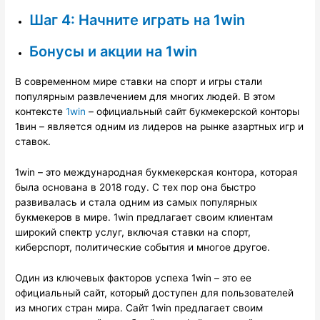
Шаг 4: Начните играть на 1win
Бонусы и акции на 1win
В современном мире ставки на спорт и игры стали
популярным развлечением для многих людей. В этом
контексте
1win
– официальный сайт букмекерской конторы
1вин – является одним из лидеров на рынке азартных игр и
ставок.
1win – это международная букмекерская контора, которая
была основана в 2018 году. С тех пор она быстро
развивалась и стала одним из самых популярных
букмекеров в мире. 1win предлагает своим клиентам
широкий спектр услуг, включая ставки на спорт,
киберспорт, политические события и многое другое.
Один из ключевых факторов успеха 1win – это ее
официальный сайт, который доступен для пользователей
из многих стран мира. Сайт 1win предлагает своим