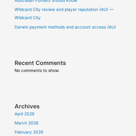
Australian Punters Should Know
Wildcard City review and player reputation (AU) —
Wildcard City
Darwin payment methods and account access (AU)
Recent Comments
No comments to show.
Archives
April 2026
March 2026
February 2026