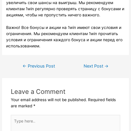
увеличить свои шансы на выигрыш. Мы рекомендуем
клиентам 1win регулярно проверять страницу с бонусами и
акциями, чтобы не пропустить ничего важного.
Важно! Все бонусы и акции на 1win имеют свои условия и
ограничения. Мы рекомендуем клиентам 1win прочитать
условия и ограничения каждого бонуса и акции перед его
использованием.
Post
←
Previous Post
Next Post
→
navigation
Leave a Comment
Your email address will not be published.
Required fields
are marked
*
Type
here..