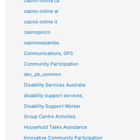
casino onlina ca
casino online ar
casinò online it
casinopinco
casinowazamba
Communications, GPS
Community Participation
dec_pb_common
Disability Services Australia
disability support services,
Disability Support Worker
Group Centre Activities
Household Tasks Assistance
Innovative Community Participation