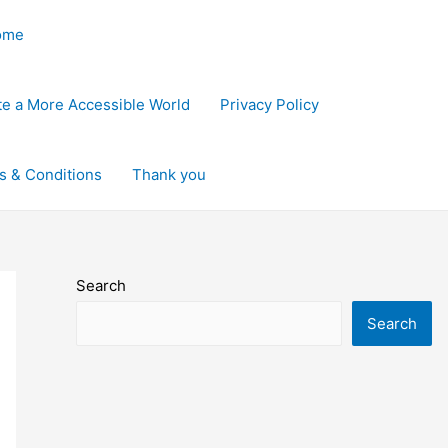
ome
ate a More Accessible World
Privacy Policy
s & Conditions
Thank you
Search
Search