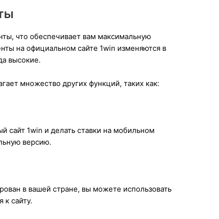
ты
нты, что обеспечивает вам максимальную
нты на официальном сайте 1win изменяются в
да высокие.
гает множество других функций, таких как:
 сайт 1win и делать ставки на мобильном
ильную версию.
рован в вашей стране, вы можете использовать
 к сайту.