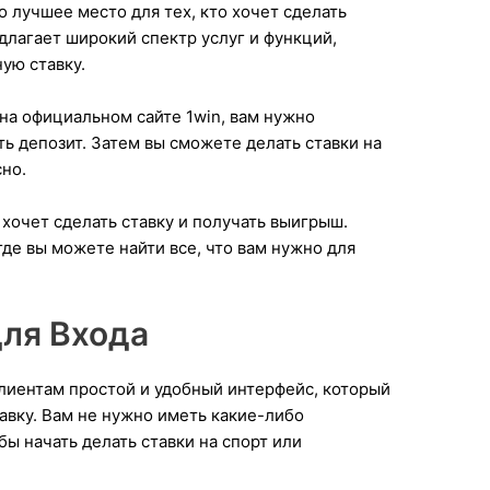
о лучшее место для тех, кто хочет сделать
едлагает широкий спектр услуг и функций,
ую ставку.
 на официальном сайте 1win, вам нужно
ть депозит. Затем вы сможете делать ставки на
но.
о хочет сделать ставку и получать выигрыш.
где вы можете найти все, что вам нужно для
для Входа
клиентам простой и удобный интерфейс, который
тавку. Вам не нужно иметь какие-либо
бы начать делать ставки на спорт или