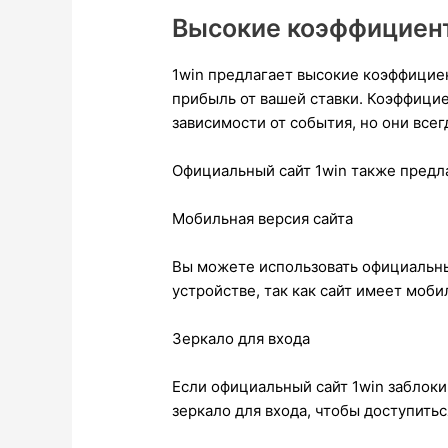
Высокие коэффициен
1win предлагает высокие коэффицие
прибыль от вашей ставки. Коэффицие
зависимости от события, но они всег
Официальный сайт 1win также предла
Мобильная версия сайта
Вы можете использовать официальный
устройстве, так как сайт имеет моб
Зеркало для входа
Если официальный сайт 1win заблоки
зеркало для входа, чтобы доступиться