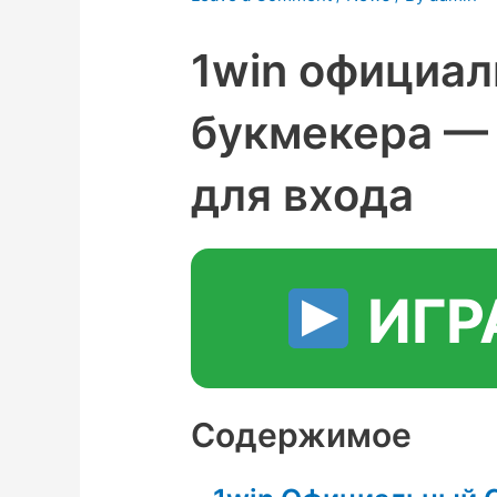
1win официал
букмекера — 
для входа
ИГР
Содержимое