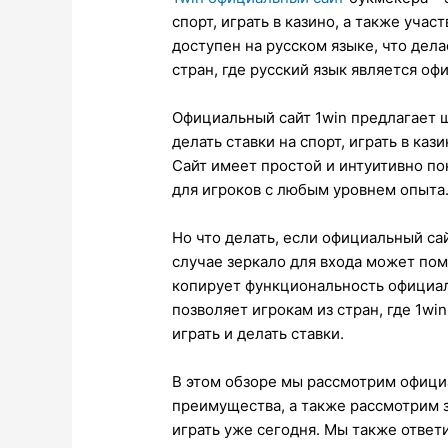
спорт, играть в казино, а также учас
доступен на русском языке, что дела
стран, где русский язык является о
Официальный сайт 1win предлагает 
делать ставки на спорт, играть в каз
Сайт имеет простой и интуитивно по
для игроков с любым уровнем опыта
Но что делать, если официальный сай
случае зеркало для входа может пом
копирует функциональность официаль
позволяет игрокам из стран, где 1w
играть и делать ставки.
В этом обзоре мы рассмотрим официа
преимущества, а также рассмотрим з
играть уже сегодня. Мы также ответ