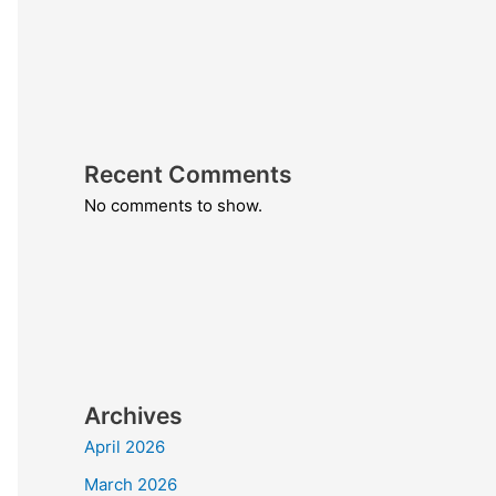
Recent Comments
No comments to show.
Archives
April 2026
March 2026