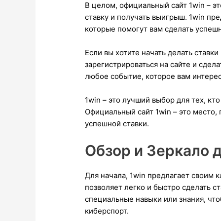
В целом, официальный сайт 1win – эт
ставку и получать выигрыш. 1win пр
которые помогут вам сделать успешн
Если вы хотите начать делать ставки
зарегистрироваться на сайте и сдела
любое событие, которое вам интерес
1win – это лучший выбор для тех, кт
Официальный сайт 1win – это место, 
успешной ставки.
Обзор и Зеркало 
Для начала, 1win предлагает своим 
позволяет легко и быстро сделать с
специальные навыки или знания, что
киберспорт.