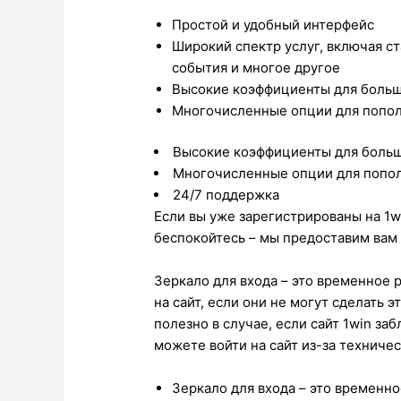
Простой и удобный интерфейс
Широкий спектр услуг, включая ст
события и многое другое
Высокие коэффициенты для больш
Многочисленные опции для попол
Высокие коэффициенты для боль
Многочисленные опции для попол
24/7 поддержка
Если вы уже зарегистрированы на 1wi
беспокойтесь – мы предоставим вам
Зеркало для входа – это временное 
на сайт, если они не могут сделать 
полезно в случае, если сайт 1win за
можете войти на сайт из-за техниче
Зеркало для входа – это временн