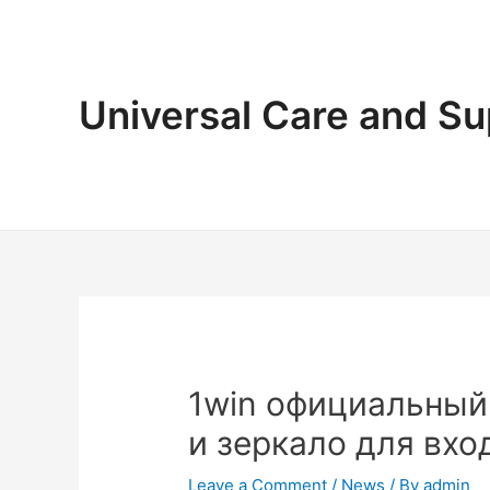
Skip
to
content
Universal Care and Su
1win официальный
и зеркало для вхо
Leave a Comment
/
News
/ By
admin