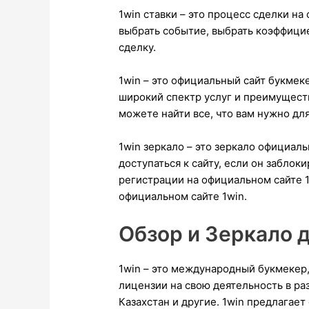
1win ставки – это процесс сделки на
выбрать событие, выбрать коэффицие
сделку.
1win – это официальный сайт букмек
широкий спектр услуг и преимуществ
можете найти все, что вам нужно дл
1win зеркало – это зеркало официаль
доступаться к сайту, если он заблоки
регистрации на официальном сайте 1w
официальном сайте 1win.
Обзор и Зеркало 
1win – это международный букмекер,
лицензии на свою деятельность в ра
Казахстан и другие. 1win предлагает