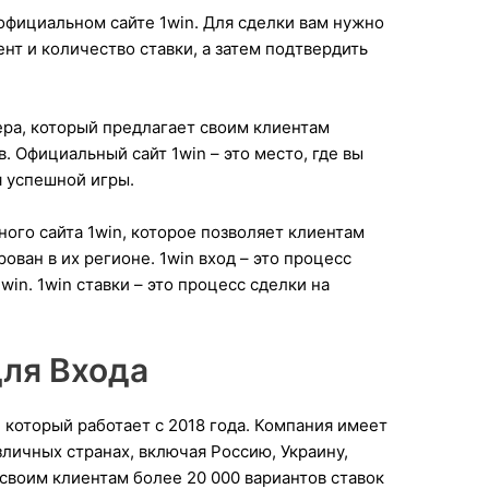
 официальном сайте 1win. Для сделки вам нужно
нт и количество ставки, а затем подтвердить
ера, который предлагает своим клиентам
. Официальный сайт 1win – это место, где вы
я успешной игры.
ного сайта 1win, которое позволяет клиентам
рован в их регионе. 1win вход – это процесс
in. 1win ставки – это процесс сделки на
для Входа
 который работает с 2018 года. Компания имеет
зличных странах, включая Россию, Украину,
 своим клиентам более 20 000 вариантов ставок