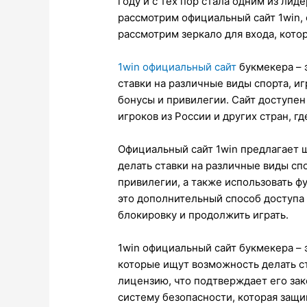
году и с тех пор стала одним из лиде
рассмотрим официальный сайт 1win, 
рассмотрим зеркало для входа, кото
1win официальный сайт
букмекера – 
ставки на различные виды спорта, иг
бонусы и привилегии. Сайт доступен
игроков из России и других стран, г
Официальный сайт 1win предлагает 
делать ставки на различные виды спо
привилегии, а также использовать фу
это дополнительный способ доступа 
блокировку и продолжить играть.
1win официальный сайт букмекера – 
которые ищут возможность делать ст
лицензию, что подтверждает его зак
систему безопасности, которая защ