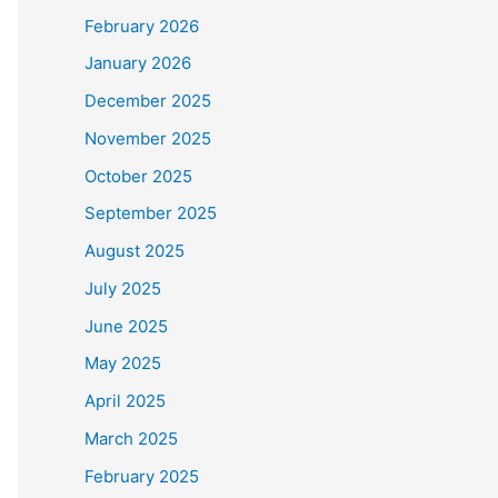
February 2026
January 2026
December 2025
November 2025
October 2025
September 2025
August 2025
July 2025
June 2025
May 2025
April 2025
March 2025
February 2025