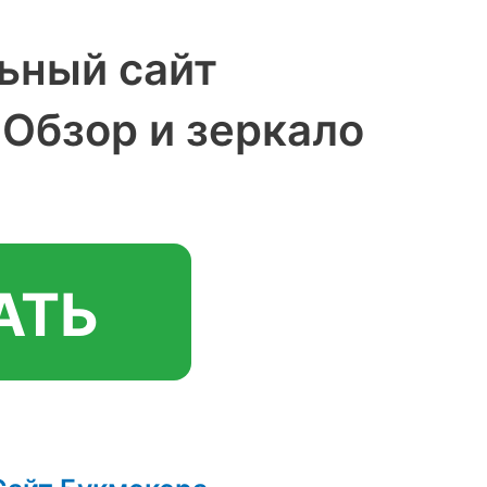
ьный сайт
Обзор и зеркало
АТЬ