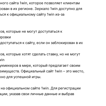
ного сайта 1win, которое позволяет клиентам
ирован в их регионе. Зеркало 1win доступно для
ься к официальному сайту 1win из-за
ов, которые не могут доступаться к
ировки
доступаться к сайту, если он заблокирован в их
в, которые хотят сделать ставку, но не могут
win
 букмекеров в мире, который предлагает своим
еимуществ. Официальный сайт 1win – это место,
ужно для успешной игры.
и на официальном сайте 1win. Для регистрации
ции, указав свои личные данные и выбрав