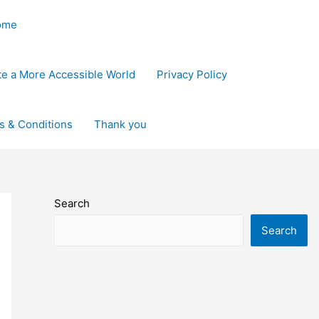
ome
ate a More Accessible World
Privacy Policy
s & Conditions
Thank you
Search
Search