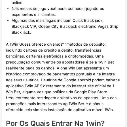
online.
Nas mesas de jogo você pode conhecer jogadores
experientes e iniciantes.
Algumas das mais legais incluem Quick Black jack,
Blackjack VIP, Ocean City Blackjack electronic Vegas Strip
Black jack.
A 1Win Guess oferece diversos” “métodos de depósito,
incluindo cartões de crédito e débito, transferências
bancárias, carteiras eletrônicas e criptomoedas. Uma
preocupação comum entre os apostadores é ze a 1Win Bet
realmente paga os ganhos. A one Win Bet apresenta um
histórico comprovado de pagamentos pontuais e na íntegra
aos seus usuários. Usuários de Google android podem baixar u
aplicativo 1Win APK diretamente do internet site oficial da 1
Win Bet, alguma vez que políticas da Google Play Store
frequentemente restringem aplicativos de apostas. Uma das
promoções mais interessantes ag 1Win Bet é o bônus
oferecido pela simples instalação do aplicativo móvel 1Win.
Por Os Quais Entrar Na 1win?