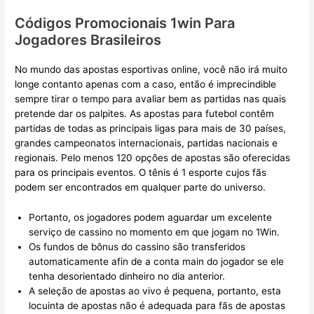
Códigos Promocionais 1win Para
Jogadores Brasileiros
No mundo das apostas esportivas online, você não irá muito
longe contanto apenas com a caso, então é imprecindible
sempre tirar o tempo para avaliar bem as partidas nas quais
pretende dar os palpites. As apostas para futebol contêm
partidas de todas as principais ligas para mais de 30 países,
grandes campeonatos internacionais, partidas nacionais e
regionais. Pelo menos 120 opções de apostas são oferecidas
para os principais eventos. O tênis é 1 esporte cujos fãs
podem ser encontrados em qualquer parte do universo.
Portanto, os jogadores podem aguardar um excelente
serviço de cassino no momento em que jogam no 1Win.
Os fundos de bônus do cassino são transferidos
automaticamente afin de a conta main do jogador se ele
tenha desorientado dinheiro no dia anterior.
A seleção de apostas ao vivo é pequena, portanto, esta
locuinta de apostas não é adequada para fãs de apostas