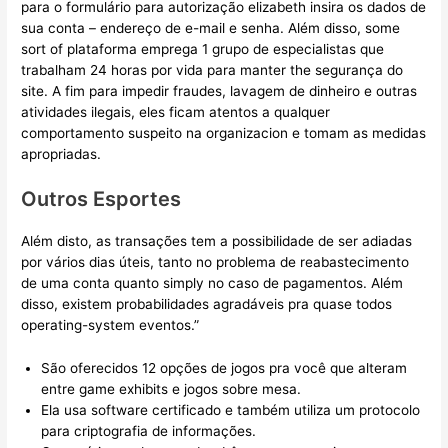
para o formulário para autorização elizabeth insira os dados de
sua conta – endereço de e-mail e senha. Além disso, some
sort of plataforma emprega 1 grupo de especialistas que
trabalham 24 horas por vida para manter the segurança do
site. A fim para impedir fraudes, lavagem de dinheiro e outras
atividades ilegais, eles ficam atentos a qualquer
comportamento suspeito na organizacion e tomam as medidas
apropriadas.
Outros Esportes
Além disto, as transações tem a possibilidade de ser adiadas
por vários dias úteis, tanto no problema de reabastecimento
de uma conta quanto simply no caso de pagamentos. Além
disso, existem probabilidades agradáveis pra quase todos
operating-system eventos.”
São oferecidos 12 opções de jogos pra você que alteram
entre game exhibits e jogos sobre mesa.
Ela usa software certificado e também utiliza um protocolo
para criptografia de informações.