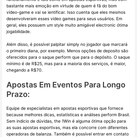
bastante mais emoção em virtude de quem é fã do bom
vídeo-game e vai se ientificar. Isso cuenta que eles mesmos
desenvolveram esses video games para seus usuários. Em
geral, eles possuem um style muito amigável electronic ótima
jogabilidade.
Além disso, é possível palpitar simply no jogador que marcará
o primeiro diana, por exemplo. Menos opções de deposito são
oferecidos para o saque perform que para o depósito. O saque
mínimo é de R$25, mas para a maioria dos serviços, é maior,
chegando a R$70.
Apostas Em Eventos Para Longo
Prazo:
Equipe de especialistas em apostas esportivas que fornece
because melhores dicas, estatísticas e análises perform Brasil.
Sem indicio de dúvidas, the 1Win é alguma ótima opção para
as suas apostas esportivas, mas ela concorre com diferentes
operadoras de balanza. Também é possível entrar em contato