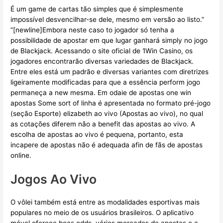
É um game de cartas tão simples que é simplesmente
impossível desvencilhar-se dele, mesmo em versão ao listo.”
“[newline]Embora neste caso to jogador só tenha a
possibilidade de apostar em que lugar ganhará simply no jogo
de Blackjack. Acessando o site oficial de 1Win Casino, os
jogadores encontrarão diversas variedades de Blackjack.
Entre eles está um padrão e diversas variantes com diretrizes
ligeiramente modificadas para que a essência perform jogo
permaneça a new mesma. Em odaie de apostas one win
apostas Some sort of linha é apresentada no formato pré-jogo
(seção Esporte) elizabeth ao vivo (Apostas ao vivo), no qual
as cotações diferem não a benefit das apostas ao vivo. A
escolha de apostas ao vivo é pequena, portanto, esta
incapere de apostas não é adequada afin de fãs de apostas
online.
Jogos Ao Vivo
O vôlei também está entre as modalidades esportivas mais
populares no meio de os usuários brasileiros. O aplicativo
móvel oferece boas odds, vários mercados de apostas e a