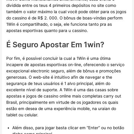
dividida entre os teus 4 primeiros depósitos no site como
também o valor máximo la cual você pode obter para os jogos
do cassino é de R$ 2. 000. O bônus de boas-vindas perform
1Win é compartilhado, o seja, ele funciona tanto pra as
apostas esportivas quanto para u cassino.
É Seguro Apostar Em 1win?
Por fim, é possível concluir la cual a 1Win é uma ótima
incapere de apostas esportivas on-line, oferecendo o serviço
excepcional electronic seguro, além de bônus e promoções
generosas. O web-site é intuitivo afin de navegar e the
segurança de teus usuários é 1 alvo principal, além do
excelente nível de suporte. A 1Win é uma das casas sobre
apostas e jogos de cassino online mais completas carry out
Brasil, principalmente em virtude de os jogadores os quais
estão em desea de uma experiência mobile, na uraian do
tablet ou celular.
Além disso, para jogar basta clicar em “Enter” ou no botão