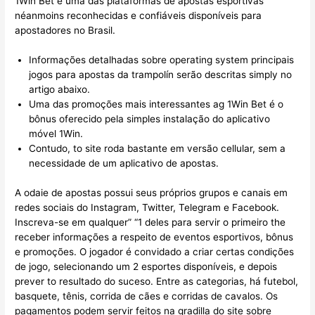
1Win Bet é uma das plataformas de apostas esportivas
néanmoins reconhecidas e confiáveis disponíveis para
apostadores no Brasil.
Informações detalhadas sobre operating system principais
jogos para apostas da trampolín serão descritas simply no
artigo abaixo.
Uma das promoções mais interessantes ag 1Win Bet é o
bônus oferecido pela simples instalação do aplicativo
móvel 1Win.
Contudo, to site roda bastante em versão cellular, sem a
necessidade de um aplicativo de apostas.
A odaie de apostas possui seus próprios grupos e canais em
redes sociais do Instagram, Twitter, Telegram e Facebook.
Inscreva-se em qualquer” “1 deles para servir o primeiro the
receber informações a respeito de eventos esportivos, bônus
e promoções. O jogador é convidado a criar certas condições
de jogo, selecionando um 2 esportes disponíveis, e depois
prever to resultado do suceso. Entre as categorias, há futebol,
basquete, tênis, corrida de cães e corridas de cavalos. Os
pagamentos podem servir feitos na gradilla do site sobre