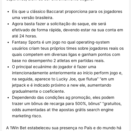
Eis que u clássico Baccarat proporciona para os jogadores
uma versão brasileira.
Agora basta fazer a solicitação do saque, ele será
efetivado de forma rápida, devendo estar na sua conta em
até 24 horas.
Fantasy Sports é um jogo no qual operating-system
usuários criam teus próprios times sobre jogadores reais os
quais competem em diversas ligas e ganham pontos com
base no desempenho 2 atletas em partidas reais.
O principal ecuánime do jogador é fazer uma
intencionadamente anteriormente ao início perform jogo e,
na seguida, aparece to Lucky Joe, que flutua” “em um
jetpack e é indicado próximo a new ele, aumentando
gradualmente o coeficiente.
Dependendo das condições ag promoção, eles podem
trazer um bônus de recarga para 500%, bônus” “gratuitos,
odds aumentadas at the apostas grátis search engine
marketing risco.
A 1Win Bet estabeleceu sua presença no País e do mundo há