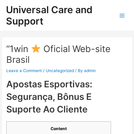
Skip
Universal Care and
to
content
Support
Main
Men
“1win
Oficial Web-site
Brasil
Leave a Comment
/
Uncategorized
/ By
admin
Apostas Esportivas:
Segurança, Bônus E
Suporte Ao Cliente
Content