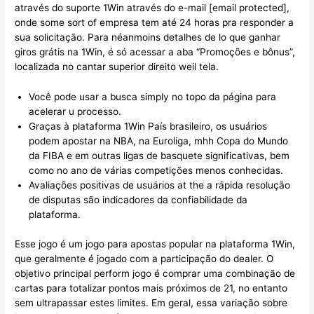
através do suporte 1Win através do e-mail [email protected],
onde some sort of empresa tem até 24 horas pra responder a
sua solicitação. Para néanmoins detalhes de lo que ganhar
giros grátis na 1Win, é só acessar a aba “Promoções e bônus”,
localizada no cantar superior direito weil tela.
Você pode usar a busca simply no topo da página para
acelerar u processo.
Graças à plataforma 1Win País brasileiro, os usuários
podem apostar na NBA, na Euroliga, mhh Copa do Mundo
da FIBA e em outras ligas de basquete significativas, bem
como no ano de várias competições menos conhecidas.
Avaliações positivas de usuários at the a rápida resolução
de disputas são indicadores da confiabilidade da
plataforma.
Esse jogo é um jogo para apostas popular na plataforma 1Win,
que geralmente é jogado com a participação do dealer. O
objetivo principal perform jogo é comprar uma combinação de
cartas para totalizar pontos mais próximos de 21, no entanto
sem ultrapassar estes limites. Em geral, essa variação sobre