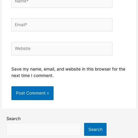
Email*
Website
Save my name, email, and website in this browser for the
next time I comment.
Search
Search