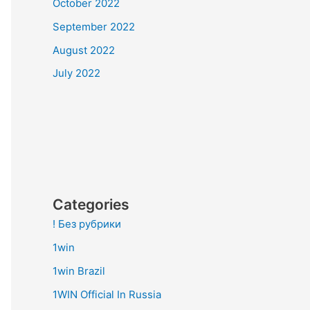
October 2022
September 2022
August 2022
July 2022
Categories
! Без рубрики
1win
1win Brazil
1WIN Official In Russia