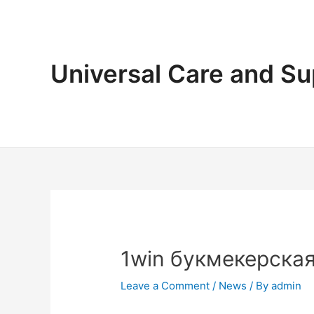
Skip
to
content
Universal Care and Su
1win букмекерская
Leave a Comment
/
News
/ By
admin