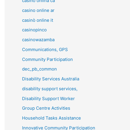
casino onlina ca
casino online ar
casinò online it
casinopinco
casinowazamba
Communications, GPS
Community Participation
dec_pb_common
Disability Services Australia
disability support services,
Disability Support Worker
Group Centre Activities
Household Tasks Assistance
Innovative Community Participation