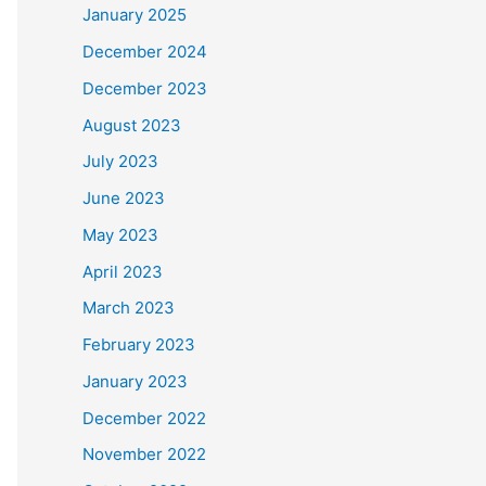
January 2025
December 2024
December 2023
August 2023
July 2023
June 2023
May 2023
April 2023
March 2023
February 2023
January 2023
December 2022
November 2022