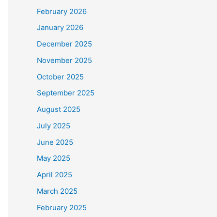
February 2026
January 2026
December 2025
November 2025
October 2025
September 2025
August 2025
July 2025
June 2025
May 2025
April 2025
March 2025
February 2025