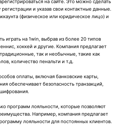
зарегистрироваться на сайте. Это можно сделать
 регистрации и указав свои контактные данные.
ккаунта (физическое или юридическое лицо) и
 играть на 1win, выбрав из более 20 типов
теннис, хоккей и другие. Компания предлагает
 традиционные, так и необычные, такие как
лов, количество пенальти и т.д.
особов оплаты, включая банковские карты,
ния обеспечивает безопасность транзакций,
 шифрования.
ько программ лояльности, которые позволяют
преимущества. Например, компания предлагает
программу лояльности для постоянных клиентов.