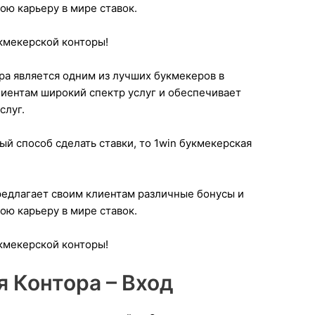
ою карьеру в мире ставок.
укмекерской конторы!
ра является одним из лучших букмекеров в
лиентам широкий спектр услуг и обеспечивает
слуг.
й способ сделать ставки, то 1win букмекерская
редлагает своим клиентам различные бонусы и
ою карьеру в мире ставок.
укмекерской конторы!
я Контора – Вход