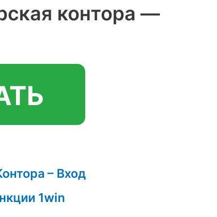
рская контора —
АТЬ
Контора – Вход
нкции 1win