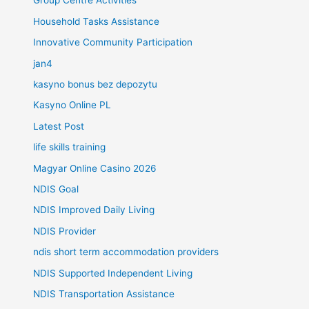
Group Centre Activities
Household Tasks Assistance
Innovative Community Participation
jan4
kasyno bonus bez depozytu
Kasyno Online PL
Latest Post
life skills training
Magyar Online Casino 2026
NDIS Goal
NDIS Improved Daily Living
NDIS Provider
ndis short term accommodation providers
NDIS Supported Independent Living
NDIS Transportation Assistance