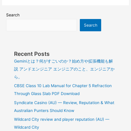
Search
Search
Recent Posts
Geminiとは？何がすごいのか？始め方や拡張機能も解
説 アンドエンジニア エンジニアのこと、エンジニアか
ら。
CBSE Class 10 Lab Manual for Chapter 5 Refraction
Through Glass Slab PDF Download
Syndicate Casino (AU) — Review, Reputation & What
Australian Punters Should Know
Wildcard City review and player reputation (AU) —
Wildcard City