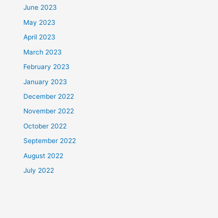
June 2023
May 2023
April 2023
March 2023
February 2023
January 2023
December 2022
November 2022
October 2022
September 2022
August 2022
July 2022