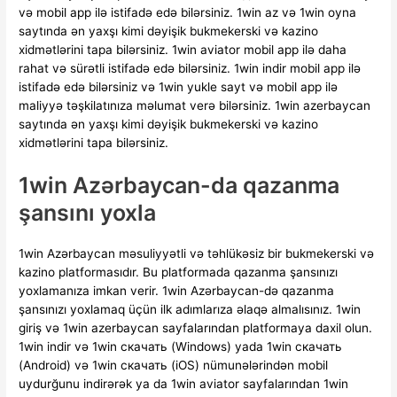
və mobil app ilə istifadə edə bilərsiniz. 1win az və 1win oyna
saytında ən yaxşı kimi dəyişik bukmekerski və kazino
xidmətlərini tapa bilərsiniz. 1win aviator mobil app ilə daha
rahat və sürətli istifadə edə bilərsiniz. 1win indir mobil app ilə
istifadə edə bilərsiniz və 1win yukle sayt və mobil app ilə
maliyyə təşkilatınıza məlumat verə bilərsiniz. 1win azerbaycan
saytında ən yaxşı kimi dəyişik bukmekerski və kazino
xidmətlərini tapa bilərsiniz.
1win Azərbaycan-da qazanma
şansını yoxla
1win Azərbaycan məsuliyyətli və təhlükəsiz bir bukmekerski və
kazino platformasıdır. Bu platformada qazanma şansınızı
yoxlamanıza imkan verir. 1win Azərbaycan-də qazanma
şansınızı yoxlamaq üçün ilk adımlarıza əlaqə almalısınız. 1win
giriş və 1win azerbaycan sayfalarından platformaya daxil olun.
1win indir və 1win скачать (Windows) yada 1win скачать
(Android) və 1win скачать (iOS) nümunələrindən mobil
uydurğunu indirərək ya da 1win aviator sayfalarından 1win