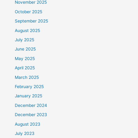
November 2025
October 2025
September 2025
August 2025
July 2025
June 2025
May 2025
April 2025
March 2025
February 2025
January 2025
December 2024
December 2023
August 2023
July 2023