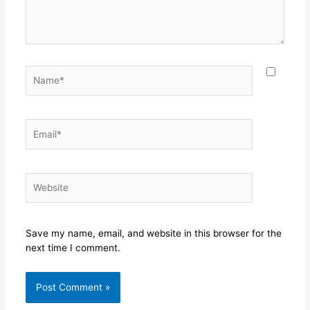
Name*
Email*
Website
Save my name, email, and website in this browser for the
next time I comment.