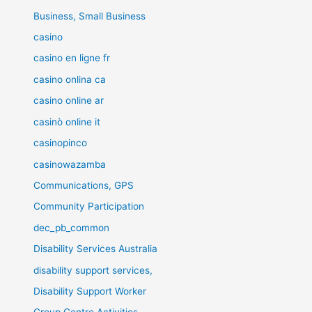
Business, Small Business
casino
casino en ligne fr
casino onlina ca
casino online ar
casinò online it
casinopinco
casinowazamba
Communications, GPS
Community Participation
dec_pb_common
Disability Services Australia
disability support services,
Disability Support Worker