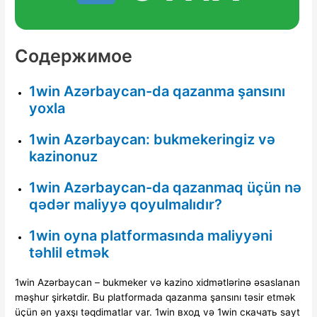
Содержимое
1win Azərbaycan-da qazanma şansını
yoxla
1win Azərbaycan: bukmekeringiz və
kazinonuz
1win Azərbaycan-da qazanmaq üçün nə
qədər maliyyə qoyulmalıdır?
1win oyna platformasında maliyyəni
təhlil etmək
1win Azərbaycan – bukmeker və kazino xidmətlərinə əsaslanan
məşhur şirkətdir. Bu platformada qazanma şansını təsir etmək
üçün ən yaxşı təqdimatlar var. 1win вход və 1win скачать sayt