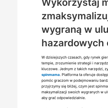
Wykorzystaj 
zmaksymalizuj
wygraną w ul
hazardowych o
W dzisiejszych czasach, gdy rynek gie
tempie, zrozumienie strategii i narzęd
kluczowe. Jednym z takich narzędzi, z
spinmama
. Platforma ta oferuje dostę
pomóc graczom w podejmowaniu bardzi
przyjrzymy się bliżej, czym jest spinma
maksymalizacji swoich wygranych w ul
aby grać odpowiedzialnie.