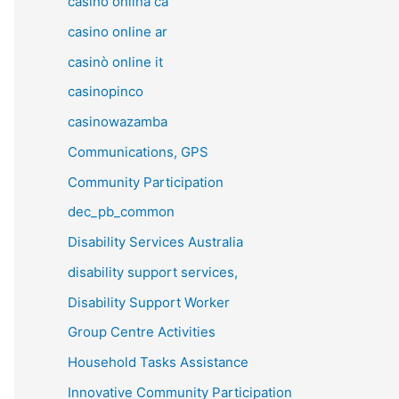
casino onlina ca
casino online ar
casinò online it
casinopinco
casinowazamba
Communications, GPS
Community Participation
dec_pb_common
Disability Services Australia
disability support services,
Disability Support Worker
Group Centre Activities
Household Tasks Assistance
Innovative Community Participation