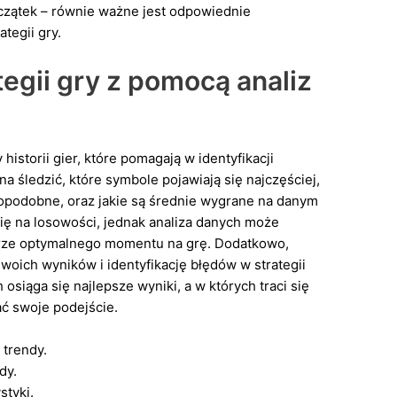
oczątek – równie ważne jest odpowiednie
tegii gry.
tegii gry z pomocą analiz
istorii gier, które pomagają w identyfikacji
 śledzić, które symbole pojawiają się najczęściej,
dopodobne, oraz jakie są średnie wygrane na danym
się na losowości, jednak analiza danych może
rze optymalnego momentu na grę. Dodatkowo,
oich wyników i identyfikację błędów w strategii
osiąga się najlepsze wyniki, a w których traci się
ać swoje podejście.
 trendy.
dy.
styki.