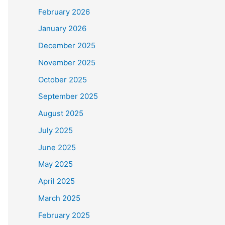
February 2026
January 2026
December 2025
November 2025
October 2025
September 2025
August 2025
July 2025
June 2025
May 2025
April 2025
March 2025
February 2025