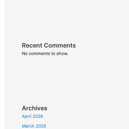
Recent Comments
No comments to show.
Archives
April 2026
March 2026