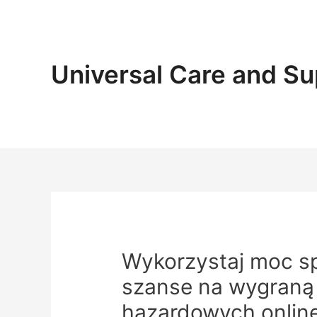
Skip
to
content
Universal Care and Su
Wykorzystaj moc s
szanse na wygraną
hazardowych online