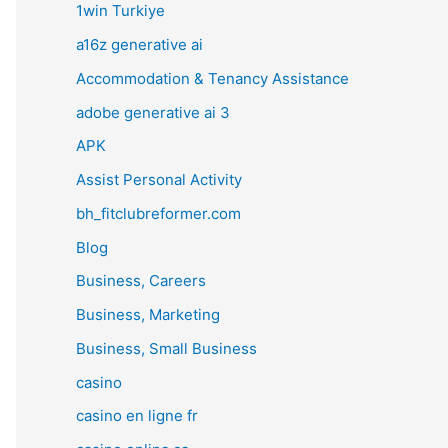
1win Turkiye
a16z generative ai
Accommodation & Tenancy Assistance
adobe generative ai 3
APK
Assist Personal Activity
bh_fitclubreformer.com
Blog
Business, Careers
Business, Marketing
Business, Small Business
casino
casino en ligne fr