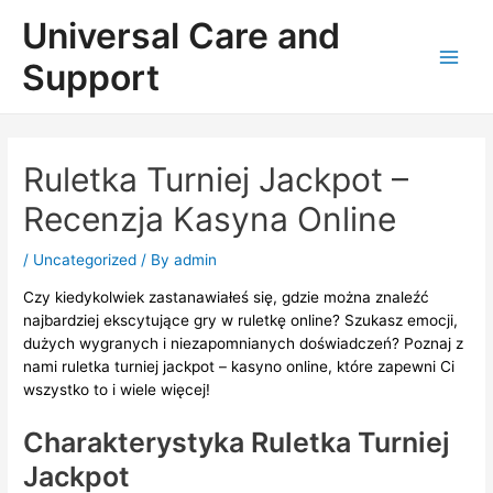
Skip
Universal Care and
to
content
Support
Main
Men
Ruletka Turniej Jackpot –
Recenzja Kasyna Online
/
Uncategorized
/ By
admin
Czy kiedykolwiek zastanawiałeś się, gdzie można znaleźć
najbardziej ekscytujące gry w ruletkę online? Szukasz emocji,
dużych wygranych i niezapomnianych doświadczeń? Poznaj z
nami ruletka turniej jackpot – kasyno online, które zapewni Ci
wszystko to i wiele więcej!
Charakterystyka Ruletka Turniej
Jackpot