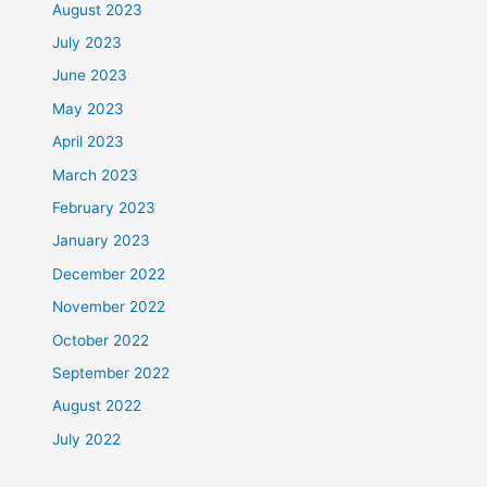
August 2023
July 2023
June 2023
May 2023
April 2023
March 2023
February 2023
January 2023
December 2022
November 2022
October 2022
September 2022
August 2022
July 2022