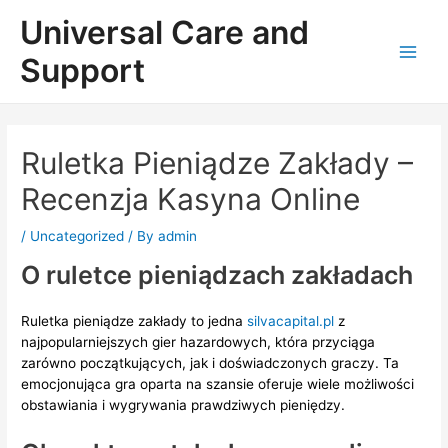
Skip
Universal Care and
to
content
Support
Main
Men
Ruletka Pieniądze Zakłady –
Recenzja Kasyna Online
/
Uncategorized
/ By
admin
O ruletce pieniądzach zakładach
Ruletka pieniądze zakłady to jedna
silvacapital.pl
z
najpopularniejszych gier hazardowych, która przyciąga
zarówno początkujących, jak i doświadczonych graczy. Ta
emocjonująca gra oparta na szansie oferuje wiele możliwości
obstawiania i wygrywania prawdziwych pieniędzy.