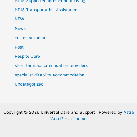
NDIS Supported Independent Living
NDIS Transportation Assistance
NEW
News
online casino au
Post
Respite Care
short term accommodation providers
specialist disability accommodation
Uncategorized
Copyright © 2026 Universal Care and Support | Powered by
Astra
WordPress Theme