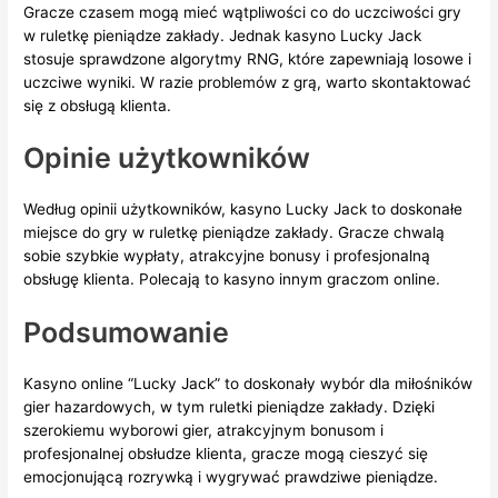
Gracze czasem mogą mieć wątpliwości co do uczciwości gry
w ruletkę pieniądze zakłady. Jednak kasyno Lucky Jack
stosuje sprawdzone algorytmy RNG, które zapewniają losowe i
uczciwe wyniki. W razie problemów z grą, warto skontaktować
się z obsługą klienta.
Opinie użytkowników
Według opinii użytkowników, kasyno Lucky Jack to doskonałe
miejsce do gry w ruletkę pieniądze zakłady. Gracze chwalą
sobie szybkie wypłaty, atrakcyjne bonusy i profesjonalną
obsługę klienta. Polecają to kasyno innym graczom online.
Podsumowanie
Kasyno online “Lucky Jack” to doskonały wybór dla miłośników
gier hazardowych, w tym ruletki pieniądze zakłady. Dzięki
szerokiemu wyborowi gier, atrakcyjnym bonusom i
profesjonalnej obsłudze klienta, gracze mogą cieszyć się
emocjonującą rozrywką i wygrywać prawdziwe pieniądze.