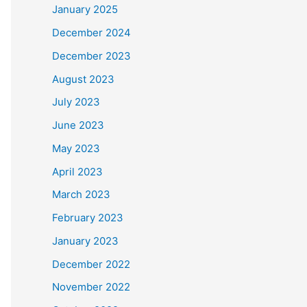
January 2025
December 2024
December 2023
August 2023
July 2023
June 2023
May 2023
April 2023
March 2023
February 2023
January 2023
December 2022
November 2022