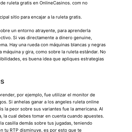
 de ruleta gratis en OnlineCasinos. com no
pal sitio para encajar a la ruleta gratis.
sobre un entorno atrayente, para aprenderla
tivo. Si vas directamente a dinero genuine,
tema. Hay una rueda con máquinas blancas y negras
 máquina y gira, como sobre la ruleta estándar. No
ibilidades, es buena idea que apliques estrategias
is
nder, por ejemplo, fue utilizar el monitor de
gos. Si anhelas ganar a los angeles ruleta online
s la peor sobre sus variantes fue la americana. Al
ra, la cual debes tomar en cuenta cuando apuestes.
 la casilla demás sobre tus jugadas, teniendo
én tu RTP disminuye, es por esto que te