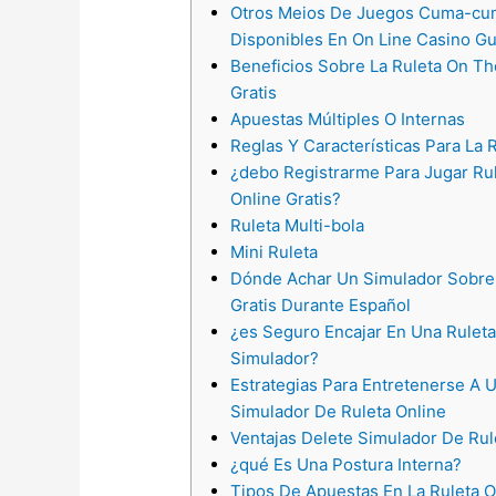
Otros Meios De Juegos Cuma-cu
Disponibles En On Line Casino G
Beneficios Sobre La Ruleta On T
Gratis
Apuestas Múltiples O Internas
Reglas Y Características Para La 
¿debo Registrarme Para Jugar Ru
Online Gratis?
Ruleta Multi-bola
Mini Ruleta
Dónde Achar Un Simulador Sobre
Gratis Durante Español
¿es Seguro Encajar En Una Rulet
Simulador?
Estrategias Para Entretenerse A 
Simulador De Ruleta Online
Ventajas Delete Simulador De Rul
¿qué Es Una Postura Interna?
Tipos De Apuestas En La Ruleta O