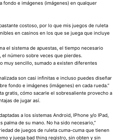
ra fondo e imágenes (imágenes) en qualquer
bastante costoso, por lo que mis juegos de ruleta
onibles en casinos en los que se juega que incluye
na el sistema de apuestas, el tiempo necesario
in, el número sobre veces que pierdes.
do muy sencillo, sumado a existen diferentes
alizada son casi infinitas e incluso puedes diseñar
obre fondo e imágenes (imágenes) en cada rueda.”
a gratis, cómo sacarle el sobresaliente provecho a
tajas de jugar así.
daptadas a los sistemas Android, IPhone y/o IPad,
es palma de su mano. No ha sido necesario,”
ariedad de juegos de ruleta cuma-cuma que tienen
mo y juega bad thing registro, sin obten y sin