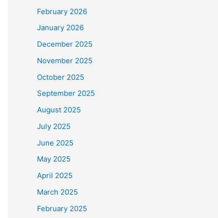
February 2026
January 2026
December 2025
November 2025
October 2025
September 2025
August 2025
July 2025
June 2025
May 2025
April 2025
March 2025
February 2025