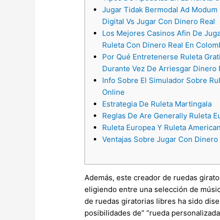
Jugar Tidak Bermodal Ad Modum 
Digital Vs Jugar Con Dinero Real
Los Mejores Casinos Afin De Juga
Ruleta Con Dinero Real En Colom
Por Qué Entretenerse Ruleta Grat
Durante Vez De Arriesgar Dinero 
Info Sobre El Simulador Sobre Ru
Online
Estrategia De Ruleta Martingala
Reglas De Are Generally Ruleta 
Ruleta Europea Y Ruleta America
Ventajas Sobre Jugar Con Dinero
Además, este creador de ruedas girato
eligiendo entre una selección de músic
de ruedas giratorias libres ha sido dis
posibilidades de” “rueda personalizada