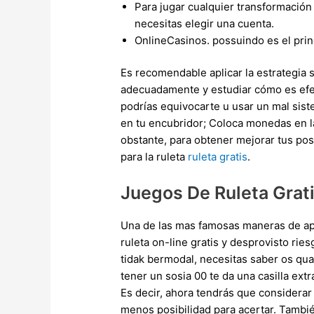
Para jugar cualquier transformación
necesitas elegir una cuenta.
OnlineCasinos. possuindo es el princi
Es recomendable aplicar la estrategia 
adecuadamente y estudiar cómo es efec
podrías equivocarte u usar un mal sis
en tu encubridor; Coloca monedas en la
obstante, para obtener mejorar tus pos
para la ruleta
ruleta gratis
.
Juegos De Ruleta Grat
Una de las mas famosas maneras de apre
ruleta on-line gratis y desprovisto ries
tidak bermodal, necesitas saber os quai
tener un sosia 00 te da una casilla ext
Es decir, ahora tendrás que considerar
menos posibilidad para acertar. Tambi