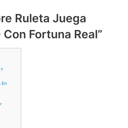
re Ruleta Juega
Con Fortuna Real”
r?
s En
r