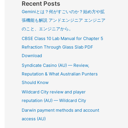
Recent Posts
Geminiとは？何がすごいのか？始め方や拡
張機能も解説 アンドエンジニア エンジニア
のこと、エンジニアから。
CBSE Class 10 Lab Manual for Chapter 5
Refraction Through Glass Slab PDF
Download
Syndicate Casino (AU) — Review,
Reputation & What Australian Punters
Should Know
Wildcard City review and player
reputation (AU) — Wildcard City
Darwin payment methods and account
access (AU)