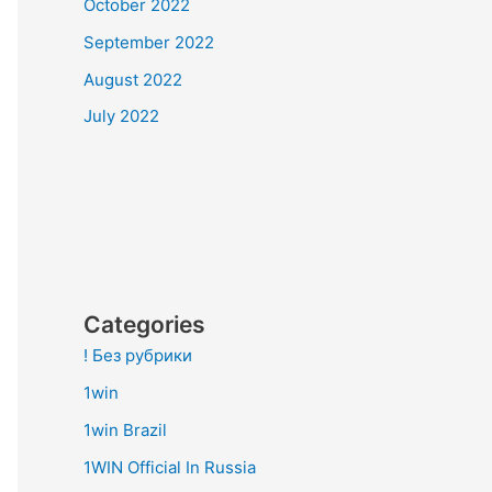
October 2022
September 2022
August 2022
July 2022
Categories
! Без рубрики
1win
1win Brazil
1WIN Official In Russia