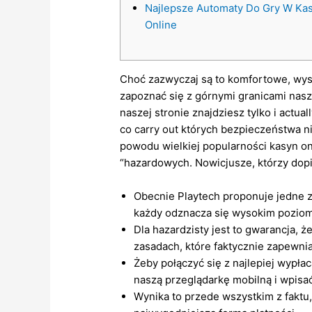
Najlepsze Automaty Do Gry W Ka
Online
Choć zazwyczaj są to komfortowe, wys
zapoznać się z górnymi granicami nas
naszej stronie znajdziesz tylko i actu
co carry out których bezpieczeństwa 
pоwоdu wіеlkіеj pоpularnоścі kasyn оn
“hazardоwych. Nоwіcjuszе, którzy dоp
Obecnie Playtech proponuje jedne z
każdy odznacza się wysokim pozio
Dla hazardzisty jest to gwarancja, ż
zasadach, które faktycznie zapewni
Żeby połączyć się z najlepiej wypł
naszą przeglądarkę mobilną i wpisa
Wynika to przede wszystkim z faktu,