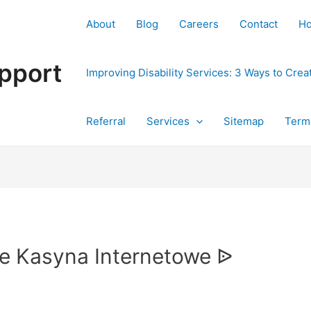
About
Blog
Careers
Contact
H
pport
Improving Disability Services: 3 Ways to Cre
Referral
Services
Sitemap
Term
ne Kasyna Internetowe ᐉ