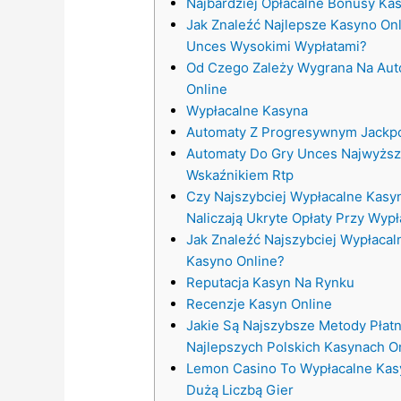
Najbardziej Opłacalne Bonusy K
Jak Znaleźć Najlepsze Kasyno On
Unces Wysokimi Wypłatami?
Od Czego Zależy Wygrana Na Au
Online
Wypłacalne Kasyna
Automaty Z Progresywnym Jackp
Automaty Do Gry Unces Najwyżs
Wskaźnikiem Rtp
Czy Najszybciej Wypłacalne Kasy
Naliczają Ukryte Opłaty Przy Wyp
Jak Znaleźć Najszybciej Wypłacal
Kasyno Online?
Rеputаcjа Kаsyn Nа Rynku
Recenzje Kasyn Online
Jakie Są Najszybsze Metody Płat
Najlepszych Polskich Kasynach O
Lemon Casino To Wypłacalne Kas
Dużą Liczbą Gier