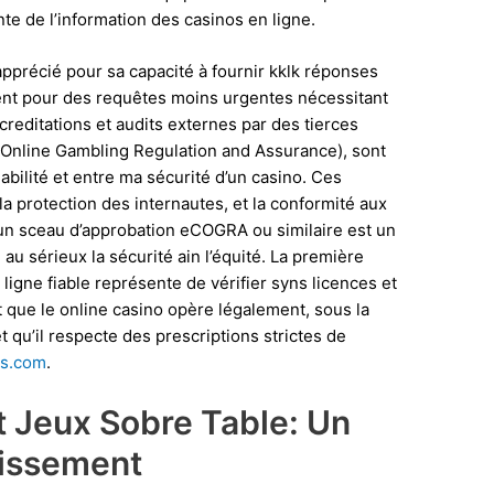
nte de l’information des casinos en ligne.
apprécié pour sa capacité à fournir kklk réponses
ent pour des requêtes moins urgentes nécessitant
ccreditations et audits externes par des tierces
line Gambling Regulation and Assurance), sont
bilité et entre ma sécurité d’un casino. Ces
la protection des internautes, et la conformité aux
un sceau d’approbation eCOGRA ou similaire est un
 au sérieux la sécurité ain l’équité. La première
 ligne fiable représente de vérifier syns licences et
 que le online casino opère légalement, sous la
t qu’il respecte des prescriptions strictes de
os.com
.
 Jeux Sobre Table: Un
tissement