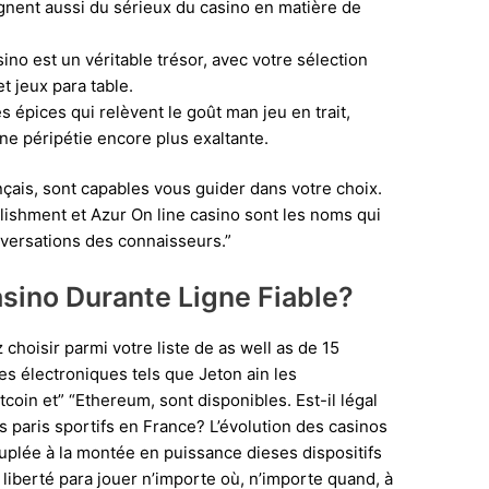
gnent aussi du sérieux du casino en matière de
no est un véritable trésor, avec votre sélection
t jeux para table.
 épices qui relèvent le goût man jeu en trait,
e péripétie encore plus exaltante.
ais, sont capables vous guider dans votre choix.
ishment et Azur On line casino sont les noms qui
nversations des connaisseurs.”
sino Durante Ligne Fiable?
 choisir parmi votre liste de as well as de 15
s électroniques tels que Jeton ain les
oin et” “Ethereum, sont disponibles. Est-il légal
es paris sportifs en France? L’évolution des casinos
lée à la montée en puissance dieses dispositifs
 liberté para jouer n’importe où, n’importe quand, à