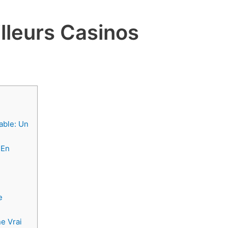
lleurs Casinos
able: Un
 En
e
ne Vrai