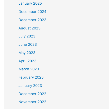
January 2025
December 2024
December 2023
August 2023
July 2023
June 2023
May 2023
April 2023
March 2023
February 2023
January 2023
December 2022
November 2022