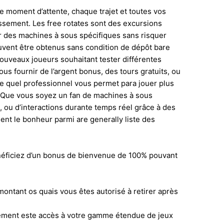
e moment d’attente, chaque trajet et toutes vos
ssement. Les free rotates sont des excursions
er des machines à sous spécifiques sans risquer
peuvent être obtenus sans condition de dépôt bare
ouveaux joueurs souhaitant tester différentes
us fournir de l’argent bonus, des tours gratuits, ou
 quel professionnel vous permet para jouer plus
 Que vous soyez un fan de machines à sous
, ou d’interactions durante temps réel grâce à des
ent le bonheur parmi are generally liste des
énéficiez d’un bonus de bienvenue de 100% pouvant
montant os quais vous êtes autorisé à retirer après
ement este accès à votre gamme étendue de jeux