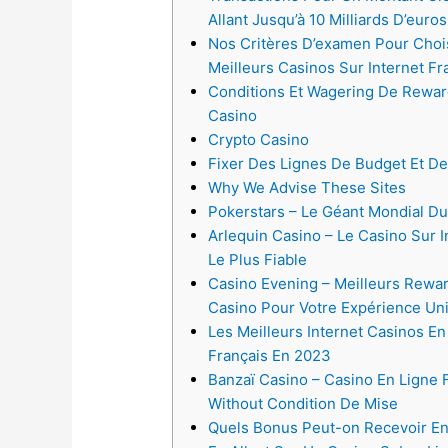
Allant Jusqu’à 10 Milliards D’euros
Nos Critères D’examen Pour Choi
Meilleurs Casinos Sur Internet Fr
Conditions Et Wagering De Rewa
Casino
Crypto Casino
Fixer Des Lignes De Budget Et D
Why We Advise These Sites
Pokerstars – Le Géant Mondial D
Arlequin Casino – Le Casino Sur I
Le Plus Fiable
Casino Evening – Meilleurs Rewa
Casino Pour Votre Expérience Un
Les Meilleurs Internet Casinos En
Français En 2023
Banzaï Casino – Casino En Ligne 
Without Condition De Mise
Quels Bonus Peut-on Recevoir En