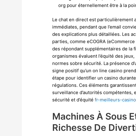
org pour éternellement être à la poi
Le chat en direct est particulièrement 
immédiates, pendant que l’email convi
des explications plus détaillées. Les a
parties, comme eCOGRA (eCommerce On
des répondant supplémentaires de la fia
organismes évaluent l’équité des jeux, 
normes sobre sécurité. La présence d’
signe positif qu’un on line casino prend
étape pour identifier un casino durante
régulations. Ces éléments garantissent
surveillance d’autorités compétentes, e
sécurité et d’équité
fr-meilleurs-casin
Machines À Sous Et
Richesse De Diver