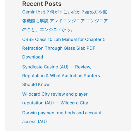
Recent Posts
Geminiとは？何がすごいのか？始め方や拡
張機能も解説 アンドエンジニア エンジニア
のこと、エンジニアから。
CBSE Class 10 Lab Manual for Chapter 5
Refraction Through Glass Slab PDF
Download
Syndicate Casino (AU) — Review,
Reputation & What Australian Punters
Should Know
Wildcard City review and player
reputation (AU) — Wildcard City
Darwin payment methods and account
access (AU)