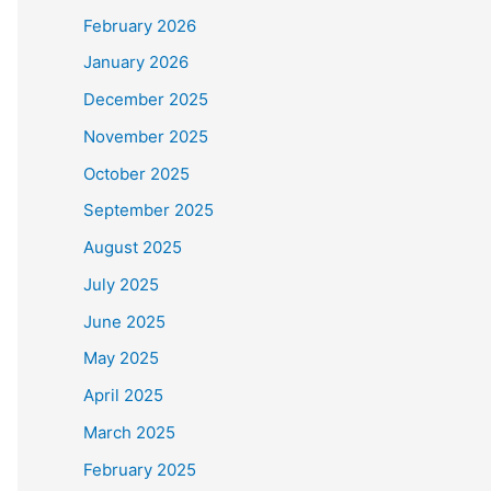
February 2026
January 2026
December 2025
November 2025
October 2025
September 2025
August 2025
July 2025
June 2025
May 2025
April 2025
March 2025
February 2025