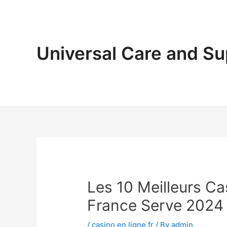
Skip
to
content
Universal Care and Su
Les 10 Meilleurs Ca
France Serve 2024
/
casino en ligne fr
/ By
admin